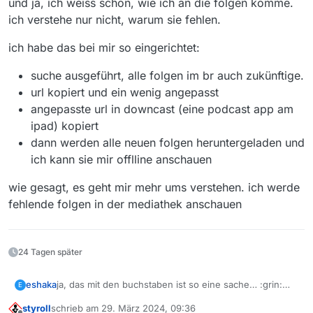
und ja, ich weiss schon, wie ich an die folgen komme.
ich verstehe nur nicht, warum sie fehlen.
ich habe das bei mir so eingerichtet:
suche ausgeführt, alle folgen im br auch zukünftige.
url kopiert und ein wenig angepasst
angepasste url in downcast (eine podcast app am
ipad) kopiert
dann werden alle neuen folgen heruntergeladen und
ich kann sie mir offlline anschauen
wie gesagt, es geht mir mehr ums verstehen. ich werde
fehlende folgen in der mediathek anschauen
24 Tagen später
ja, das mit den buchstaben ist so eine sache… :grin:
eshaka
E
und ja, ich weiss schon, wie ich an die folgen komme.
styroll
schrieb am
29. März 2024, 09:36
ich verstehe nur nicht, warum sie fehlen.
ich habe das bei mir so eingerichtet: