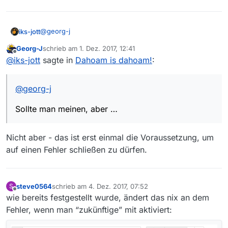
13.0.3
Java: 1.8.0_151
@
georg-j
iks-jott
Georg-J
schrieb am
1. Dez. 2017, 12:41
Sollte man meinen, aber …
zuletzt editiert von
Offline
@
iks-jott
sagte in
Dahoam is dahoam!
:
aktueller eben geschossener Screenshot!
@
georg-j
Sollte man meinen, aber …
Nicht aber - das ist erst einmal die Voraussetzung, um
auf einen Fehler schließen zu dürfen.
steve0564
schrieb am
4. Dez. 2017, 07:52
S
zuletzt editiert von
Offline
wie bereits festgestellt wurde, ändert das nix an dem
Fehler, wenn man “zukünftige” mit aktiviert: