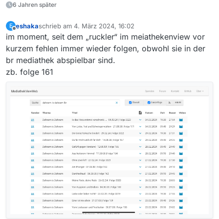
6 Jahren später
eshaka
schrieb am
4. März 2024, 16:02
E
zuletzt editiert von
Offline
im moment, seit dem „ruckler“ im meiathekenview vor
kurzem fehlen immer wieder folgen, obwohl sie in der
br mediathek abspielbar sind.
zb. folge 161