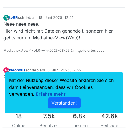
tvRR
schrieb am
18. Juni 2025, 12:51
T
zuletzt editiert von
Offline
Neee neee neee.
Hier wird nicht mit Dateien gehandelt, sondern hier
gehts nur um MediathekView(Web)!
MediathekView-14.4.0-win-2025-08-25 & mitgeliefertes Java
Neopolis
schrieb am
18. Juni 2025, 12:52
N
zuletzt editiert von
Offline
Okay passt! :-) Kein Problem.
Mit der Nutzung dieser Website erklären Sie sich
damit einverstanden, dass wir Cookies
verwenden.
Erfahre mehr
Verstanden!
18
7.5k
6.8k
42.6k
Online
Benutzer
Themen
Beiträge