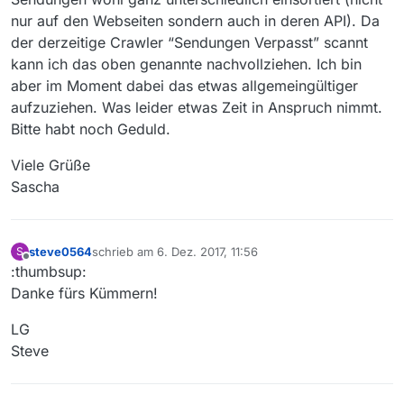
nur auf den Webseiten sondern auch in deren API). Da
der derzeitige Crawler “Sendungen Verpasst” scannt
kann ich das oben genannte nachvollziehen. Ich bin
aber im Moment dabei das etwas allgemeingültiger
aufzuziehen. Was leider etwas Zeit in Anspruch nimmt.
Bitte habt noch Geduld.
Viele Grüße
Sascha
steve0564
schrieb am
6. Dez. 2017, 11:56
S
zuletzt editiert von
Offline
:thumbsup:
Danke fürs Kümmern!
LG
Steve