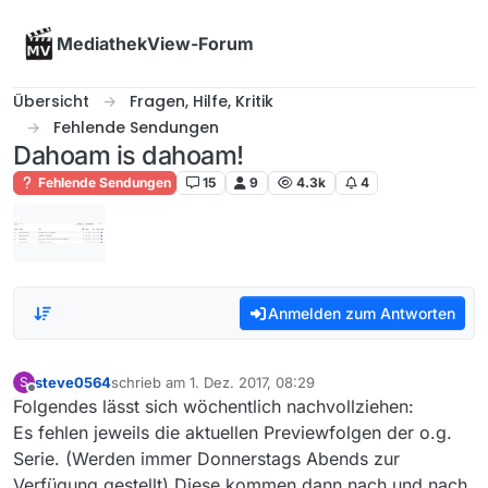
Skip to content
MediathekView-Forum
Übersicht
Fragen, Hilfe, Kritik
Fehlende Sendungen
Dahoam is dahoam!
Fehlende Sendungen
15
9
4.3k
4
Anmelden zum Antworten
steve0564
schrieb am
1. Dez. 2017, 08:29
S
zuletzt editiert von
Offline
Folgendes lässt sich wöchentlich nachvollziehen:
Es fehlen jeweils die aktuellen Previewfolgen der o.g.
Serie. (Werden immer Donnerstags Abends zur
Verfügung gestellt) Diese kommen dann nach und nach