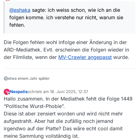
zuletzt editiert von
Offline
@
eshaka
sagte: ich weiss schon, wie ich an die
suche ausgeführt, alle folgen im br auch
folgen komme. ich verstehe nur nicht, warum sie
wie gesagt, es geht mir mehr ums verstehen. ich
zukünftige.
werde fehlende folgen in der mediathek anschauen
url kopiert und ein wenig angepasst
fehlen.
angepasste url in downcast (eine podcast app am
ipad) kopiert
dann werden alle neuen folgen heruntergeladen
Die Folgen fehlen wohl infolge einer Änderung in der
und ich kann sie mir offlline anschauen
ARD-Mediathek. Evtl. erscheinen die Folgen wieder in
der Filmliste, wenn der
MV-Crawler angepasst
wurde.
etwa einem Jahr später
Neopolis
schrieb am
18. Juni 2025, 12:37
N
zuletzt editiert von
Offline
Hallo zusammen. In der Mediathek fehlt die Folge 1449
“Politische Wurst-Phobie”.
Diese ist aber zensiert worden und wird nicht mehr
aufgestrahlt. Aber hat die zufällig noch jemand
irgendwo auf der Platte? Das wäre echt cool damit
meine Sammlung vollständig ist.