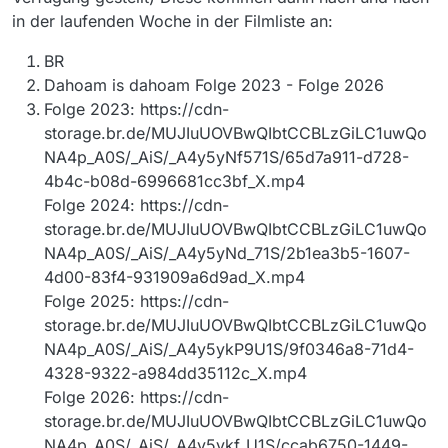
in der laufenden Woche in der Filmliste an:
BR
Dahoam is dahoam Folge 2023 - Folge 2026
Folge 2023: https://cdn-
storage.br.de/MUJIuUOVBwQIbtCCBLzGiLC1uwQo
NA4p_A0S/_AiS/_A4y5yNf571S/65d7a911-d728-
4b4c-b08d-6996681cc3bf_X.mp4
Folge 2024: https://cdn-
storage.br.de/MUJIuUOVBwQIbtCCBLzGiLC1uwQo
NA4p_A0S/_AiS/_A4y5yNd_71S/2b1ea3b5-1607-
4d00-83f4-931909a6d9ad_X.mp4
Folge 2025: https://cdn-
storage.br.de/MUJIuUOVBwQIbtCCBLzGiLC1uwQo
NA4p_A0S/_AiS/_A4y5ykP9U1S/9f0346a8-71d4-
4328-9322-a984dd35112c_X.mp4
Folge 2026: https://cdn-
storage.br.de/MUJIuUOVBwQIbtCCBLzGiLC1uwQo
NA4p_A0S/_AiS/_A4y5ykf_U1S/ccab6750-1449-