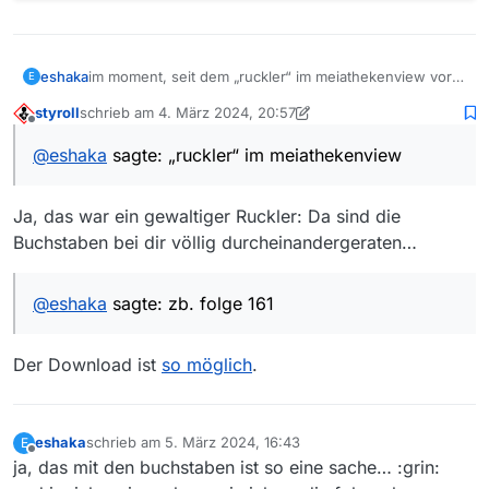
eshaka
im moment, seit dem „ruckler“ im meiathekenview vor
E
kurzem fehlen immer wieder folgen, obwohl sie in der
styroll
schrieb am
4. März 2024, 20:57
br mediathek abspielbar sind.
zuletzt editiert von styroll
3. Mai 2024, 19:05
Offline
zb. folge 161
@
eshaka
sagte: „ruckler“ im meiathekenview
Ja, das war ein gewaltiger Ruckler: Da sind die
Buchstaben bei dir völlig durcheinandergeraten…
@
eshaka
sagte: zb. folge 161
Der Download ist
so möglich
.
eshaka
schrieb am
5. März 2024, 16:43
E
zuletzt editiert von
Offline
ja, das mit den buchstaben ist so eine sache… :grin: