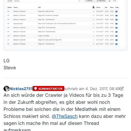
LG
Steve
Nicklas2751
schrieb am
4. Dez. 2017, 08:49
ADMINISTRATOR
zuletzt editiert von Nicklas2751
12. A
Offline
An sich würde der Crawler ja Videos für bis zu 3 Tage
in der Zukunft abgreifen, es gibt aber wohl noch
Probleme bei solchen die in der Mediathek mit einem
Schloss makiert sind.
@
TheSasch
kann dazu aber mehr
sagen ich mache Ihn mal auf diesen Thread
aufmerksam.