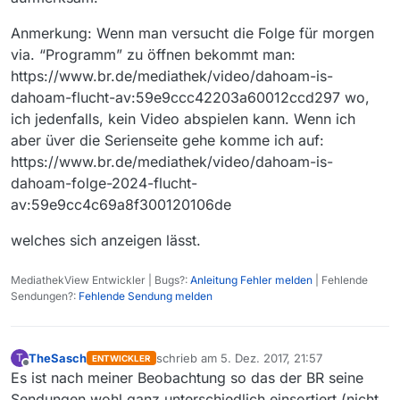
Anmerkung: Wenn man versucht die Folge für morgen
via. “Programm” zu öffnen bekommt man:
https://www.br.de/mediathek/video/dahoam-is-
dahoam-flucht-av:59e9ccc42203a60012ccd297 wo,
ich jedenfalls, kein Video abspielen kann. Wenn ich
aber üver die Serienseite gehe komme ich auf:
https://www.br.de/mediathek/video/dahoam-is-
dahoam-folge-2024-flucht-
av:59e9cc4c69a8f300120106de
welches sich anzeigen lässt.
MediathekView Entwickler | Bugs?:
Anleitung Fehler melden
| Fehlende
Sendungen?:
Fehlende Sendung melden
TheSasch
schrieb am
5. Dez. 2017, 21:57
T
ENTWICKLER
zuletzt editiert von
Offline
Es ist nach meiner Beobachtung so das der BR seine
Sendungen wohl ganz unterschiedlich einsortiert (nicht