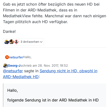
Gab es jetzt schon öfter bezüglich des neuen HD bei
Filmen in der ARD-Mediathek, dass es in
MediathekView fehlte. Manchmal war dann nach einigen
Tagen plötzlich auch HD verfügbar.
Danke!
3 Antworten
Hallo,
netsurfer
N
Georg-J
schrieb am
28. Nov. 2017, 19:52
folgende Sendung ist in der ARD Mediathek in HD
zuletzt editiert von
Offline
@
netsurfer
sagte in
Sendung nicht in HD, obwohl in
(seit neuestem gibt es dort ja auch bei Filmen die
“sehr hohe Qualität”), aber in MediathekView nur bis
1.Zu welchem Sender gehört die Sendung?
ARD-Mediathek HD
:
Qualität “Mittel”:
Das Erste
2.Wie heißt die Sendung?
Tatort
Hallo,
•Wie heißt die Folge?
4.Welches Betriebssystem wird verwendet?
Böser Boden
Windows 10 Home
folgende Sendung ist in der ARD Mediathek in HD
3.Link zu der Sendung in der Mediathek des
Java Version 8 Update 151
5.Welche Mediathekview-Version wird verwendet?
Senders
13.0.4.