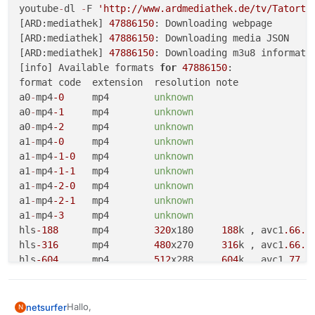
youtube
-
dl 
-
F 
'http://www.ardmediathek.de/tv/Tatort/
[ARD:mediathek] 
47886150
: Downloading webpage

[ARD:mediathek] 
47886150
: Downloading media JSON

[ARD:mediathek] 
47886150
: Downloading m3u8 informatio
[info] Available formats 
for
47886150
:

format code  extension  resolution note

a0
-
mp4
-0
     mp4        
unknown
a0
-
mp4
-1
     mp4        
unknown
a0
-
mp4
-2
     mp4        
unknown
a1
-
mp4
-0
     mp4        
unknown
a1
-
mp4
-1
-0
   mp4        
unknown
a1
-
mp4
-1
-1
   mp4        
unknown
a1
-
mp4
-2
-0
   mp4        
unknown
a1
-
mp4
-2
-1
   mp4        
unknown
a1
-
mp4
-3
     mp4        
unknown
hls
-188
      mp4        
320
x180     
188
k , avc1
.66
.3
hls
-316
      mp4        
480
x270     
316
k , avc1
.66
.3
hls
-604
      mp4        
512
x288     
604
k , avc1
.77
.3
hls
-1212
     mp4        
640
x360    
1212
k , avc1
.77
.3
hls
-1988
     mp4        
960
x540    
1988
k , avc1
.77
.3
Hallo,
netsurfer
N