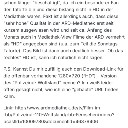
schon länger “beschäftigt”, da ich ein besonderer Fan
deren URL jedoch “gebaut” ist.
der Tatorte bin und diese bislang nicht in HD in der
Mediathek waren. Fakt ist allerdings auch, dass diese
“sehr hohe” Qualität in der ARD-Mediathek erst seit
kurzem ausgewiesen wird und seit ca. Anfang des
Monats auch in Mediathek-View Filme der ARD vermehrt
als “HD” angegeben sind (u.a. zum Teil die Sonntags-
Tatorte). Das Bild ist dann auch deutlich besser. Ob das
“echtes” HD ist, kann ich natürlich nicht sagen.
P.S. Kannst Du mir zufällig auch den Download-Link für
die offenbar vorhandene 1280x720 (“HD”) - Version
des “Polizeiruf: Wolfsland” nennen? Ich weiß leider
offen gesagt nicht, wie ich eine “gebaute” URL finden
kann.
Link: http://www.ardmediathek.de/tv/Film-im-
rbb/Polizeiruf-110-Wolfsland/rbb-Fernsehen/Video?
bcastId=10009780&documentId=46379406