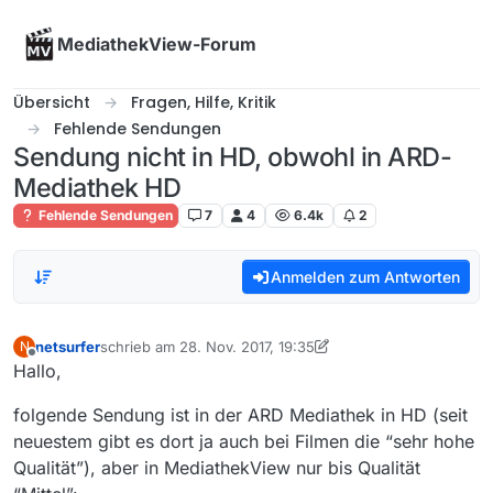
Skip to content
MediathekView-Forum
Übersicht
Fragen, Hilfe, Kritik
Fehlende Sendungen
Sendung nicht in HD, obwohl in ARD-
Mediathek HD
Fehlende Sendungen
7
4
6.4k
2
Anmelden zum Antworten
netsurfer
schrieb am
28. Nov. 2017, 19:35
N
zuletzt editiert von netsurfer
Offline
Hallo,
folgende Sendung ist in der ARD Mediathek in HD (seit
neuestem gibt es dort ja auch bei Filmen die “sehr hohe
Qualität”), aber in MediathekView nur bis Qualität