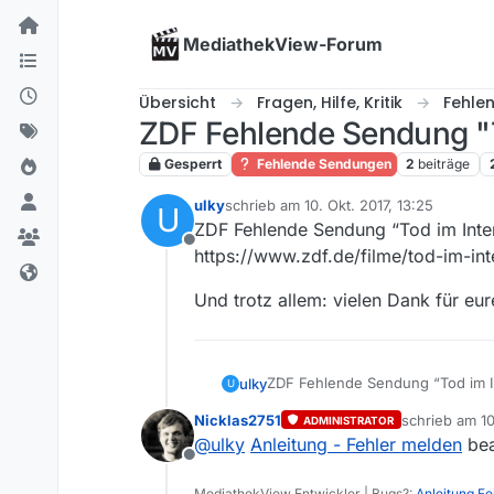
Skip to content
MediathekView-Forum
Übersicht
Fragen, Hilfe, Kritik
Fehle
ZDF Fehlende Sendung "T
Gesperrt
Fehlende Sendungen
2
beiträge
ulky
schrieb am
10. Okt. 2017, 13:25
U
zuletzt editiert von
ZDF Fehlende Sendung “Tod im Inte
Offline
https://www.zdf.de/filme/tod-im-int
Und trotz allem: vielen Dank für eure
ZDF Fehlende Sendung “Tod im I
ulky
U
https://www.zdf.de/filme/tod-im-
Nicklas2751
schrieb am
10
ADMINISTRATOR
Und trotz allem: vielen Dank für e
zuletzt editie
@
ulky
Anleitung - Fehler melden
bea
Offline
MediathekView Entwickler | Bugs?:
Anleitung F