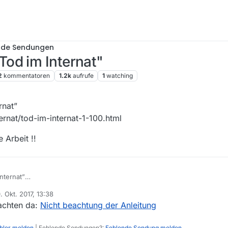
nde Sendungen
od im Internat"
2
kommentatoren
1.2k
aufrufe
1
watching
rnat”
ernat/tod-im-internat-1-100.html
 Arbeit !!
nternat”
internat/tod-im-internat-1-100.html
. Okt. 2017, 13:38
ure Arbeit !!
rt von
chten da:
Nicht beachtung der Anleitung
ehler melden
| Fehlende Sendungen?:
Fehlende Sendung melden