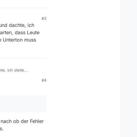
#3
und dachte, ich
arten, dass Leute
e Unterton muss
e, ich stelle
Leute das ganze Forum
#4
sein. Nix für ungut.
 nach ob der Fehler
s.