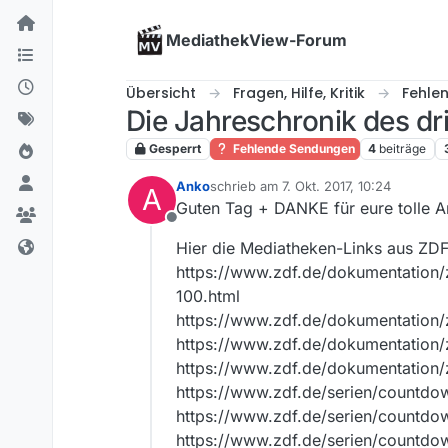
Skip to content
MediathekView-Forum
Übersicht
Fragen, Hilfe, Kritik
Fehle
Die Jahreschronik des d
Gesperrt
Fehlende Sendungen
4
beiträge
Anko
schrieb am
7. Okt. 2017, 10:24
A
zuletzt editiert von
Guten Tag + DANKE für eure tolle A
Offline
Hier die Mediatheken-Links aus ZD
https://www.zdf.de/dokumentation/z
100.html
https://www.zdf.de/dokumentation/z
https://www.zdf.de/dokumentation/z
https://www.zdf.de/dokumentation/z
https://www.zdf.de/serien/countd
https://www.zdf.de/serien/countd
https://www.zdf.de/serien/countd