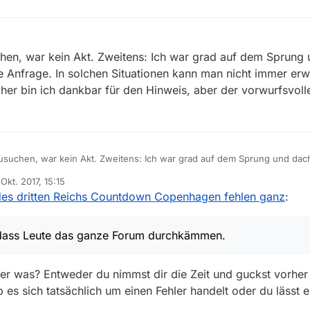
chen, war kein Akt. Zweitens: Ich war grad auf dem Sprung 
e Anfrage. In solchen Situationen kann man nicht immer erw
r bin ich dankbar für den Hinweis, aber der vorwurfsvoll
usuchen, war kein Akt. Zweitens: Ich war grad auf dem Sprung und dacht
Anfrage. In solchen Situationen kann man nicht immer erwarten, dass 
 Okt. 2017, 15:15
kbar für den Hinweis, aber der vorwurfsvolle Unterton muss echt nicht 
rt von
des dritten Reichs Countdown Copenhagen fehlen ganz
:
 dass Leute das ganze Forum durchkämmen.
der was? Entweder du nimmst dir die Zeit und guckst vorher
s sich tatsächlich um einen Fehler handelt oder du lässt e