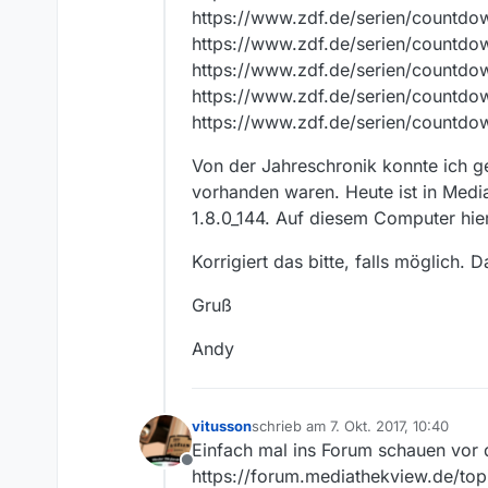
https://www.zdf.de/serien/count
https://www.zdf.de/serien/countd
https://www.zdf.de/serien/countd
https://www.zdf.de/serien/countd
https://www.zdf.de/serien/countd
Von der Jahreschronik konnte ich g
vorhanden waren. Heute ist in Medi
1.8.0_144. Auf diesem Computer hie
Korrigiert das bitte, falls möglich. 
Gruß
Andy
vitusson
schrieb am
7. Okt. 2017, 10:40
zuletzt editiert von
Einfach mal ins Forum schauen vor d
Offline
https://forum.mediathekview.de/to