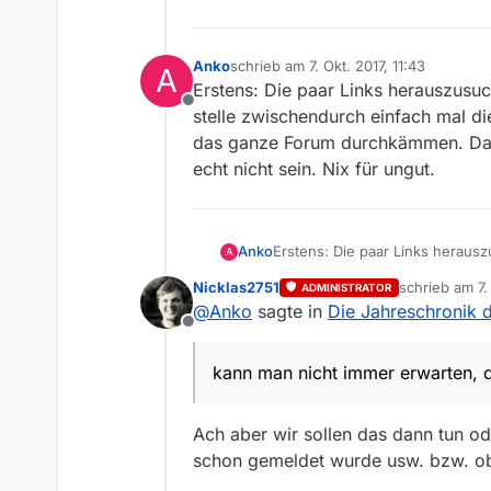
Anko
schrieb am
7. Okt. 2017, 11:43
A
zuletzt editiert von
Erstens: Die paar Links herauszusu
Offline
stelle zwischendurch einfach mal di
das ganze Forum durchkämmen. Dahe
echt nicht sein. Nix für ungut.
Anko
Erstens: Die paar Links herausz
A
zwischendurch einfach mal die 
Nicklas2751
schrieb am
7.
ADMINISTRATOR
durchkämmen. Daher bin ich dan
zuletzt editie
@
Anko
sagte in
Die Jahreschronik 
Offline
kann man nicht immer erwarten,
Ach aber wir sollen das dann tun o
schon gemeldet wurde usw. bzw. ob e