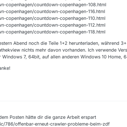
down-copenhagen/countdown-copenhagen-108.html
own-copenhagen/countdown-copenhagen-116.html
own-copenhagen/countdown-copenhagen-110.html
own-copenhagen/countdown-copenhagen-112.html
own-copenhagen/countdown-copenhagen-118.html
estern Abend noch die Teile 1+2 herunterladen, während 3+
athekview nichts mehr davon vorhanden. Ich verwende Vers
r Windows 7, 64bit, auf allen anderen Windows 10 Home, 6
Danke!
em Posten hätte dir die ganze Arbeit erspart
pic/786/offenbar-erneut-crawler-probleme-beim-zdf