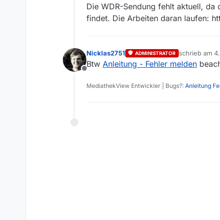
Die WDR-Sendung fehlt aktuell, da
findet. Die Arbeiten daran laufen:
Nicklas2751
schrieb am
4.
ADMINISTRATOR
zuletzt editie
Btw
Anleitung - Fehler melden
beach
Offline
MediathekView Entwickler | Bugs?:
Anleitung F