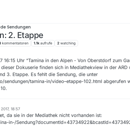
nde Sendungen
n: 2. Etappe
3
kommentatoren
1.1k
aufrufe
2
watching
 2017, 20:44
16:15 Uhr “Tamina in den Alpen - Von Oberstdorf zum Gar
en dieser Dokuserie finden sich in Mediathekview in der AR
nd 3. Etappe. Es fehlt die Sendung, die unter
o/sendungen/tamina-in/video–etappe-102.html abgerufen 
10.
 2017, 18:57
tet, da sie in der Mediathek nicht vorhanden ist:
amina-in-/Sendung?documentId=43734922&bcastId=437349