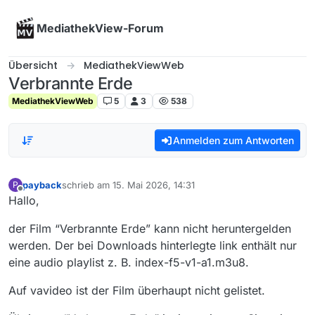
Skip to content
MediathekView-Forum
Übersicht
MediathekViewWeb
Verbrannte Erde
MediathekViewWeb
5
3
538
Anmelden zum Antworten
payback
schrieb am
15. Mai 2026, 14:31
P
zuletzt editiert von
Offline
Hallo,
der Film “Verbrannte Erde” kann nicht heruntergelden
werden. Der bei Downloads hinterlegte link enthält nur
eine audio playlist z. B. index-f5-v1-a1.m3u8.
Auf vavideo ist der Film überhaupt nicht gelistet.