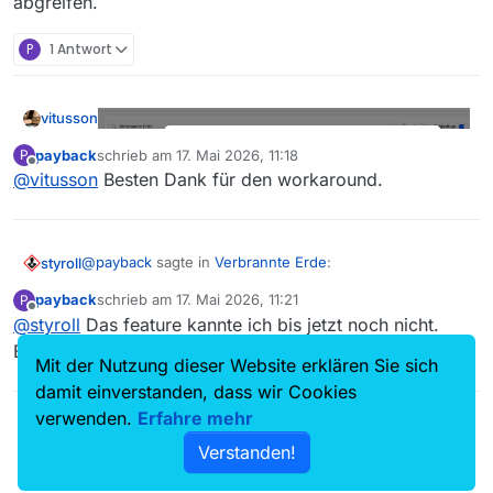
abgreifen.
P
1 Antwort
vitusson
payback
schrieb am
17. Mai 2026, 11:18
P
zuletzt editiert von
Offline
@
vitusson
Besten Dank für den workaround.
@
payback
sagte in
Verbrannte Erde
:
styroll
payback
schrieb am
17. Mai 2026, 11:21
P
zuletzt editiert von
Offline
@
styroll
Das feature kannte ich bis jetzt noch nicht.
Auf vavideo ist der Film überhaupt nicht gelistet.
Besten Dank.
Mit der Nutzung dieser Website erklären Sie sich
Man kann in diesem Fall den Film “hinzufügen” lassen
damit einverstanden, dass wir Cookies
(vgl.
dieser Thread
), dann kann man die Video-
verwenden.
Erfahre mehr
Adressen als
Direkt-Downloads (MP4)
sehr wohl
abgreifen.
Verstanden!