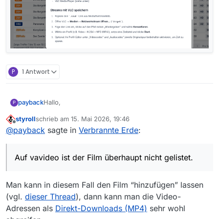
P
1 Antwort
Hallo,
payback
P
styroll
schrieb am
15. Mai 2026, 19:46
der Film “Verbrannte Erde” kann nicht heruntergelden
zuletzt editiert von
Offline
@
payback
sagte in
Verbrannte Erde
:
werden. Der bei Downloads hinterlegte link enthält
nur eine audio playlist z. B. index-f5-v1-a1.m3u8.
Auf vavideo ist der Film überhaupt nicht gelistet.
Auf vavideo ist der Film überhaupt nicht gelistet.
Übrigens, “Verbrannte Erde” ist im weitesten Sinn
eine Fortsetzung der Geschichte Trojans aus “Im
Schatten” von 2010.
https://mediathekviewweb.de/#query=Verbrannte%2
Man kann in diesem Fall den Film “hinzufügen” lassen
0Erde
(vgl.
dieser Thread
), dann kann man die Video-
Danke!
Adressen als
Direkt-Downloads (MP4)
sehr wohl