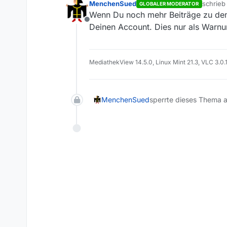
MenchenSued
schrie
GLOBALER MODERATOR
zuletzt 
Wenn Du noch mehr Beiträge zu dem
Offline
Deinen Account. Dies nur als Warnu
MediathekView 14.5.0, Linux Mint 21.3, VLC 3.0.
MenchenSued
sperrte dieses Thema 