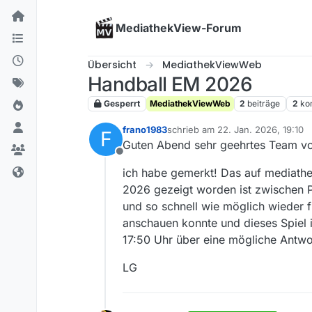
Skip to content
MediathekView-Forum
Übersicht
MediathekViewWeb
Handball EM 2026
Gesperrt
MediathekViewWeb
2
beiträge
2
ko
frano1983
schrieb am
22. Jan. 2026, 19:10
F
zuletzt editiert von
Guten Abend sehr geehrtes Team v
Offline
ich habe gemerkt! Das auf mediath
2026 gezeigt worden ist zwischen Po
und so schnell wie möglich wieder f
anschauen konnte und dieses Spiel 
17:50 Uhr über eine mögliche Antwor
LG