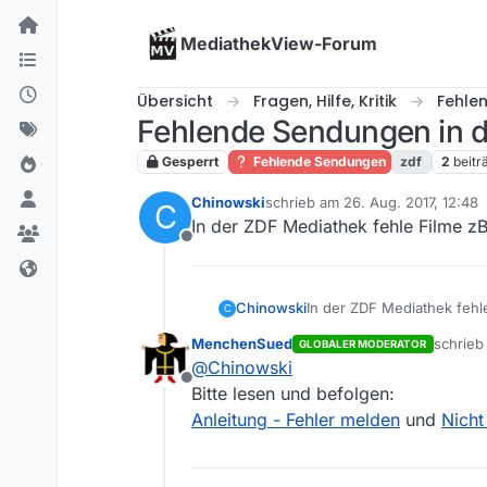
Skip to content
MediathekView-Forum
Übersicht
Fragen, Hilfe, Kritik
Fehle
Fehlende Sendungen in 
Gesperrt
Fehlende Sendungen
zdf
2
beitr
Chinowski
schrieb am
26. Aug. 2017, 12:48
C
zuletzt editiert von
In der ZDF Mediathek fehle Filme z
Offline
Chinowski
In der ZDF Mediathek fehl
C
MenchenSued
schrie
GLOBALER MODERATOR
zuletzt 
@
Chinowski
Offline
Bitte lesen und befolgen:
Anleitung - Fehler melden
und
Nicht