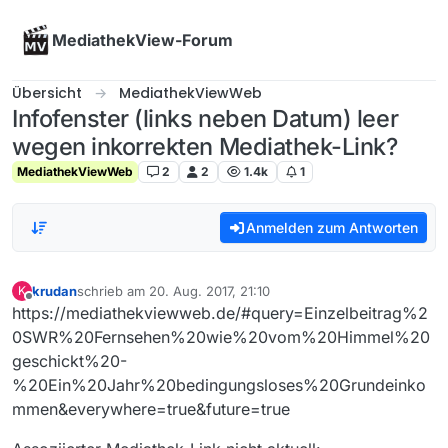
Skip to content
MediathekView-Forum
Übersicht
MediathekViewWeb
Infofenster (links neben Datum) leer
wegen inkorrekten Mediathek-Link?
MediathekViewWeb
2
2
1.4k
1
Anmelden zum Antworten
krudan
schrieb am
20. Aug. 2017, 21:10
K
zuletzt editiert von
Offline
https://mediathekviewweb.de/#query=Einzelbeitrag%2
0SWR%20Fernsehen%20wie%20vom%20Himmel%20
geschickt%20-
%20Ein%20Jahr%20bedingungsloses%20Grundeinko
mmen&everywhere=true&future=true