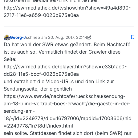
Assoziierter Mediathek-Link nicht aktuell:
http://swrmediathek.de/tvshow.htm?show=49a4d890-
2717-11e6-a659-0026b975e0ea
Georg-J
schrieb am
20. Aug. 2017, 22:44
zuletzt editiert von Georg-J
Offline
Da hat wohl der SWR etwas geändert. Beim Nachtcafé
ist es auch so. Vermutlich findet der Crawler diese
Seite:
http://swrmediathek.de/player.htm?show=e33b1ac0-
dd28-11e5-bccf-0026b975e0ea
und extrahiert die Video-URLs und den Link zur
Sendungsseite, der eigentlich
https://www.swr.de/nachtcafe/rueckschau/sendung-
am-18-blind-vertraut-boes-erwacht/die-gaeste-in-der-
sendung-am-
18/-/id=2249778/did=16797006/mpdid=17003606/nid
=2249778/1n7t8df/index.html
sein sollte. Stattdessen findet sich dort (beim SWR) nur