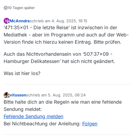
10 Tagen später
McAnndra
schrieb am
4. Aug. 2025, 19:15
M
zuletzt editiert von
Offline
‘471:35x01 - Die letzte Reise’ ist inzwischen in der
Mediathek - aber im Programm und auch auf der Web-
Version finde ich hierzu keinen Eintrag. Bitte prüfen.
Auch das Nichtvorhandensein von ‘507:37x09 -
Hamburger Delikatessen’ hat sich nicht geändert.
Was ist hier los?
vitusson
schrieb am
5. Aug. 2025, 06:24
zuletzt editiert von
Offline
Bitte halte dich an die Regeln wie man eine fehlende
Sendung meldet:
Fehlende Sendung melden
Bei Nichtbeachtung der Anleitung:
Folgen