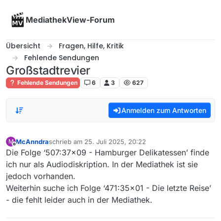
Skip to content
MediathekView-Forum
Übersicht
Fragen, Hilfe, Kritik
Fehlende Sendungen
Großstadtrevier
Fehlende Sendungen
6
3
627
Anmelden zum Antworten
McAnndra
schrieb am
25. Juli 2025, 20:22
M
zuletzt editiert von
Offline
Die Folge ‘507:37x09 - Hamburger Delikatessen’ finde
ich nur als Audiodiskription. In der Mediathek ist sie
jedoch vorhanden.
Weiterhin suche ich Folge ‘471:35x01 - Die letzte Reise’
- die fehlt leider auch in der Mediathek.