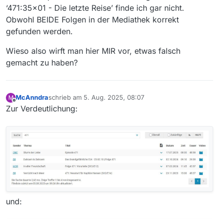
‘471:35x01 - Die letzte Reise’ finde ich gar nicht.
Obwohl BEIDE Folgen in der Mediathek korrekt
gefunden werden.
Wieso also wirft man hier MIR vor, etwas falsch
gemacht zu haben?
McAnndra
schrieb am
5. Aug. 2025, 08:07
M
zuletzt editiert von
Offline
Zur Verdeutlichung:
und: