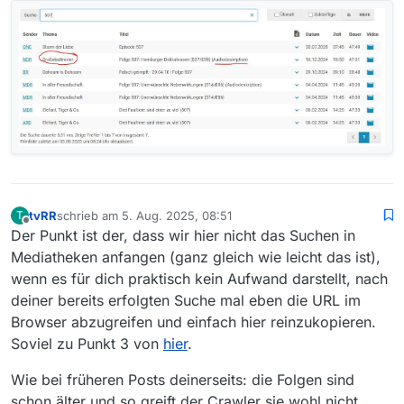
tvRR
schrieb am
5. Aug. 2025, 08:51
T
zuletzt editiert von
Offline
Der Punkt ist der, dass wir hier nicht das Suchen in
Mediatheken anfangen (ganz gleich wie leicht das ist),
wenn es für dich praktisch kein Aufwand darstellt, nach
deiner bereits erfolgten Suche mal eben die URL im
Browser abzugreifen und einfach hier reinzukopieren.
Soviel zu Punkt 3 von
hier
.
Wie bei früheren Posts deinerseits: die Folgen sind
schon älter und so greift der Crawler sie wohl nicht