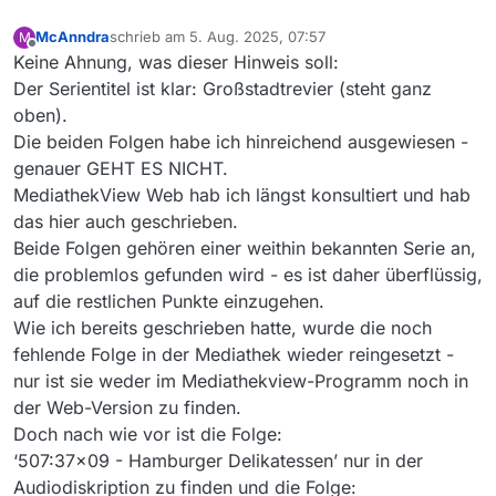
McAnndra
schrieb am
5. Aug. 2025, 07:57
M
zuletzt editiert von
Offline
Keine Ahnung, was dieser Hinweis soll:
Der Serientitel ist klar: Großstadtrevier (steht ganz
oben).
Die beiden Folgen habe ich hinreichend ausgewiesen -
genauer GEHT ES NICHT.
MediathekView Web hab ich längst konsultiert und hab
das hier auch geschrieben.
Beide Folgen gehören einer weithin bekannten Serie an,
die problemlos gefunden wird - es ist daher überflüssig,
auf die restlichen Punkte einzugehen.
Wie ich bereits geschrieben hatte, wurde die noch
fehlende Folge in der Mediathek wieder reingesetzt -
nur ist sie weder im Mediathekview-Programm noch in
der Web-Version zu finden.
Doch nach wie vor ist die Folge:
‘507:37x09 - Hamburger Delikatessen’ nur in der
Audiodiskription zu finden und die Folge: