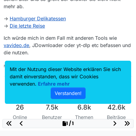
mehr ab.
->
Hamburger Delikatessen
->
Die letzte Reise
Ich würde mich in dem Fall mit anderen Tools wie
vavideo.de
, JDownloader oder yt-dlp etc befassen und
die nutzen.
MediathekView-14.4.0-win-2025-08-25 & mitgeliefertes Java
Mit der Nutzung dieser Website erklären Sie sich
damit einverstanden, dass wir Cookies
verwenden.
Erfahre mehr
Verstanden!
26
7.5k
6.8k
42.6k
Online
Benutzer
Themen
Beiträge
1 / 1