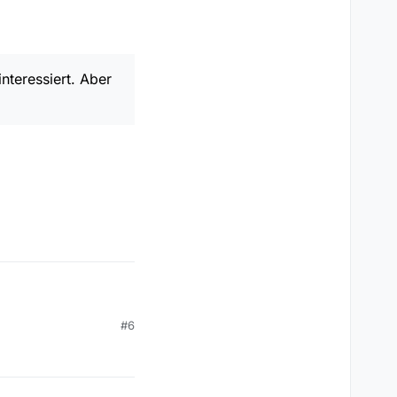
nteressiert. Aber
#6
siert. Aber das wird