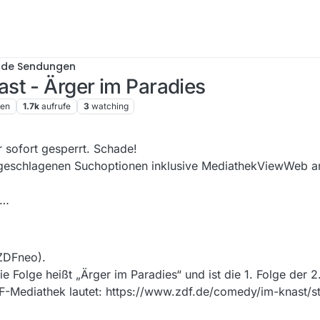
nde Sendungen
st - Ärger im Paradies
ren
1.7k
aufrufe
3
watching
 sofort gesperrt. Schade!
vorgeschlagenen Suchoptionen inklusive MediathekViewWeb 
l…
ZDFneo).
e Folge heißt „Ärger im Paradies“ und ist die 1. Folge der 2.
F-Mediathek lautet: https://www.zdf.de/comedy/im-knast/st