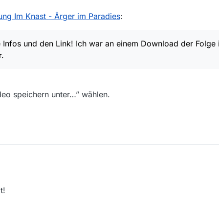
ng Im Knast - Ärger im Paradies
:
 Infos und den Link! Ich war an einem Download der Folge i
r.
deo speichern unter…” wählen.
Sendung Im Knast - Ärger im Paradies
:
t!
ür die Infos und den Link! Ich war an einem Download der Folge interes