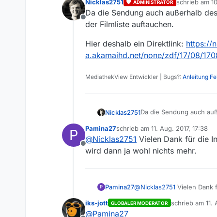
Nicklas2751
schrieb am
10
ADMINISTRATOR
zuletzt editie
Da die Sendung auch außerhalb des 
Offline
der Filmliste auftauchen.
Hier deshalb ein Direktlink:
https://
a.akamaihd.net/none/zdf/17/08/170
MediathekView Entwickler | Bugs?:
Anleitung F
Da die Sendung auch auße
Nicklas2751
Filmliste auftauchen.
Pamina27
schrieb am
11. Aug. 2017, 17:38
P
Hier deshalb ein Direktli
zuletzt editiert von
@
Nicklas2751
Vielen Dank für die I
a.akamaihd.net/none/zdf
Offline
wird dann ja wohl nichts mehr.
Pamina27
@
Nicklas2751
Vielen Dank f
P
dann ja wohl nichts mehr.
iks-jott
schrieb am
11.
GLOBALER MODERATOR
zuletzt editiert
@
Pamina27