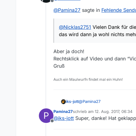
Offline
@
Pamina27
sagte in
Fehlende Sendu
@
Nicklas2751
Vielen Dank für die
das wird dann ja wohl nichts meh
Aber ja doch!
Rechtsklick auf Video und dann “Vi
Gruß
Auch ein Maulwurfn findet mal ein Huhn!
@
Pamina27
iks-jott
Pamina27
schrieb am
12. Aug. 2017, 06:34
P
@
Pamina27
sagte in
Fehlende 
zuletzt editiert von
@
iks-jott
Super, danke! Hat geklapp
Offline
@
Nicklas2751
Vielen Dank f
dann ja wohl nichts mehr.