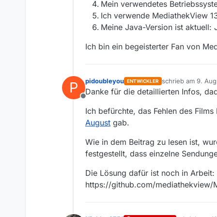
Mein verwendetes Betriebssyste
Ich verwende MediathekView 13
Meine Java-Version ist aktuell:
Ich bin ein begeisterter Fan von Me
pidoubleyou
schrieb am
9. Aug
ENTWICKLER
P
zuletzt editiert von
Danke für die detaillierten Infos, d
Offline
Ich befürchte, das Fehlen des Fil
August
gab.
Wie in dem Beitrag zu lesen ist, wu
festgestellt, dass einzelne Sendun
Die Lösung dafür ist noch in Arbeit:
https://github.com/mediathekview/M