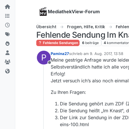
Skip to content
MediathekView-Forum
Übersicht
Fragen, Hilfe, Kritik
Fehle
Fehlende Sendung Im Kna
Fehlende Sendungen
6
beiträge
4
kommentato
Pamina27
schrieb am
9. Aug. 2017, 13:58
P
zuletzt editiert von
Meine gestrige Anfrage wurde leider
Offline
Selbstverständlich hatte ich alle 
Erfolg!
Jetzt versuch ich’s also noch einma
Zu Ihren Fragen:
Die Sendung gehört zum ZDF (
Die Sendung heißt „Im Knast“, di
Der Link zur Sendung in der ZD
eins-100.html