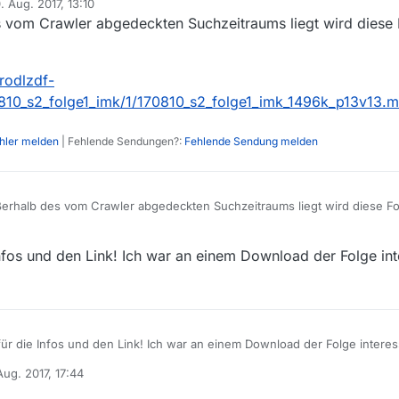
. Aug. 2017, 13:10
rt von
vom Crawler abgedeckten Suchzeitraums liegt wird diese F
nrodlzdf-
810_s2_folge1_imk/1/170810_s2_folge1_imk_1496k_p13v13.
ehler melden
| Fehlende Sendungen?:
Fehlende Sendung melden
rhalb des vom Crawler abgedeckten Suchzeitraums liegt wird diese Fol
nk:
https://nrodlzdf-
nfos und den Link! Ich war an einem Download der Folge int
/17/08/170810_s2_folge1_imk/1/170810_s2_folge1_imk_1496k_p13v13.mp4
ür die Infos und den Link! Ich war an einem Download der Folge interes
 Aug. 2017, 17:44
 von