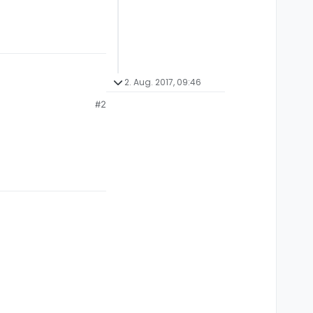
2. Aug. 2017, 09:46
utschland”. Es wurde
#2
e ich keinen Treffer.