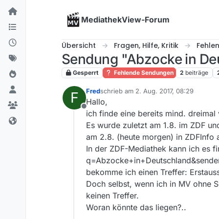
Skip to content
MediathekView-Forum
Übersicht
Fragen, Hilfe, Kritik
Fehle
Sendung "Abzocke in Deu
Gesperrt
Fehlende Sendungen
2
beiträge
Fred
schrieb am
2. Aug. 2017, 08:29
F
zuletzt editiert von
Hallo,
Offline
ich finde eine bereits mind. dreima
Es wurde zuletzt am 1.8. im ZDF un
am 2.8. (heute morgen) in ZDFInfo a
In der ZDF-Mediathek kann ich es f
q=Abzocke+in+Deutschland&sender
bekomme ich einen Treffer: Erstauss
Doch selbst, wenn ich in MV ohne Se
keinen Treffer.
Woran könnte das liegen?..