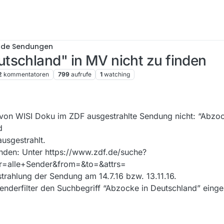
nde Sendungen
tschland" in MV nicht zu finden
2
kommentatoren
799
aufrufe
1
watching
l von WISI Doku im ZDF ausgestrahlte Sendung nicht: “Abzoc
d
usgestrahlt.
inden: Unter https://www.zdf.de/suche?
=alle+Sender&from=&to=&attrs=
trahlung der Sendung am 14.7.16 bzw. 13.11.16.
nderfilter den Suchbegriff “Abzocke in Deutschland” einge