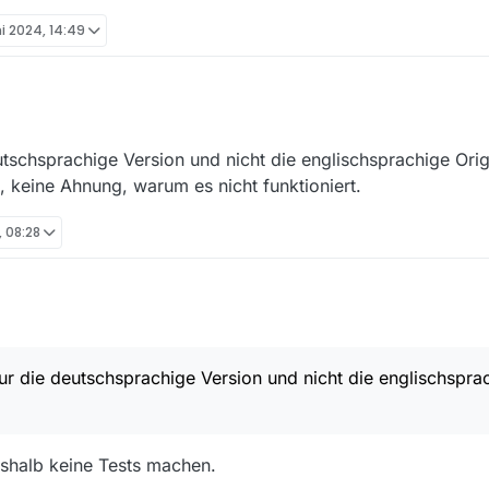
ni 2024, 14:49
kamaihd.net/medp/ondemand/de/fsk6/312/3121929/3121929_57528769.m
tschsprachige Version und nicht die englischsprachige Origi
rial für mich jetzt kaum Unterschied erkennen kann ob das jetzt HD ode
, keine Ahnung, warum es nicht funktioniert.
, 08:28
kamaihd.net/medp/ondemand/de/fsk6/312/3121929/3121929_57528769.m
ur die deutschsprachige Version und nicht die englischspra
rial für mich jetzt kaum Unterschied erkennen kann ob das jetzt HD ode
shalb keine Tests machen.