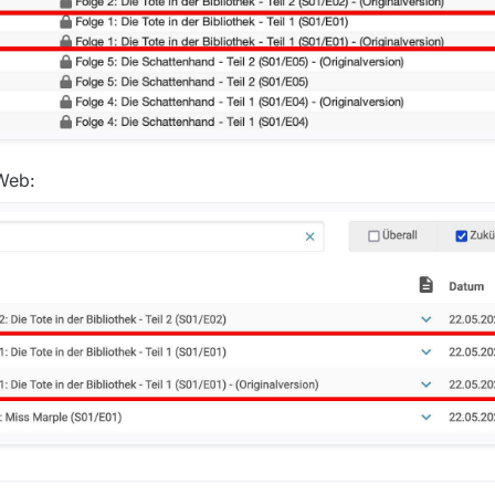
- Teil 2 (S01/E10) - Originalversion
diathek des Senders
e/video/miss-marple/folge-10-das-geheimnis-der-goldmine-teil-2-s01-e
pZDovL3dkci5kZS9CZWl0cmFnLXNvcGhvcmEtMGU0NzU2NjgtNWY0NS00Nj
ediathekViewWeb
Web: