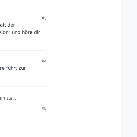
#3
att der
ion“ und höre dir
#4
re führt zur
hrt zur
#5