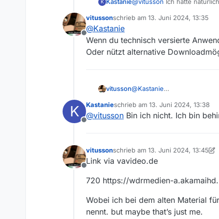
Kastanie
@
vitusson
Ich hätte natürlic
K
vitusson
schrieb am
13. Juni 2024, 13:35
zuletzt editiert von
@
Kastanie
Offline
Wenn du technisch versierte Anwend
Oder nützt alternative Downloadmög
vitusson
@
Kastanie
Wenn du technisch versierte
Kastanie
schrieb am
13. Juni 2024, 13:38
K
Oder nützt alternative Down
zuletzt editiert von
@
vitusson
Bin ich nicht. Ich bin behi
Offline
vitusson
schrieb am
13. Juni 2024, 13:45
zuletzt editiert von vitusson
Link via vavideo.de
Offline
720 https://wdrmedien-a.akamaih
Wobei ich bei dem alten Material f
nennt. but maybe that’s just me.