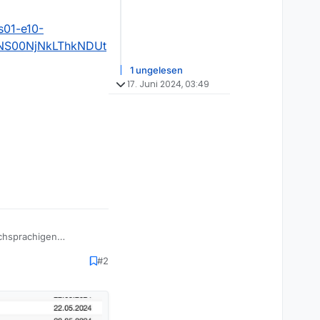
s01-e10-
NS00NjNkLThkNDUt
1 ungelesen
17. Juni 2024, 03:49
schsprachigen
#2