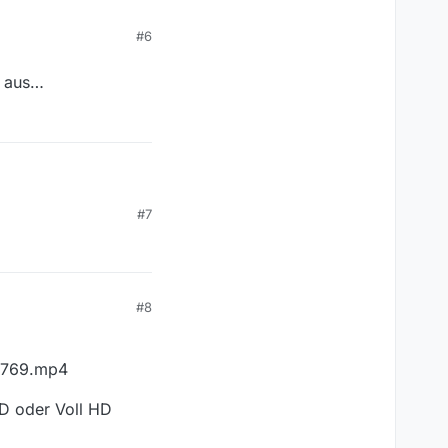
#6
n aus…
s…
#7
#8
8769.mp4
HD oder Voll HD