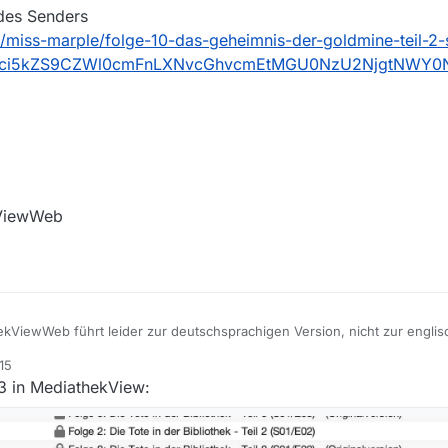
des Senders
/miss-marple/folge-10-das-geheimnis-der-goldmine-teil-2-
L3dkci5kZS9CZWl0cmFnLXNvcGhvcmEtMGU0NzU2NjgtNWY0
kViewWeb
kViewWeb führt leider zur deutschsprachigen Version, nicht zur engli
15
die Sendung?
33 in MediathekView: