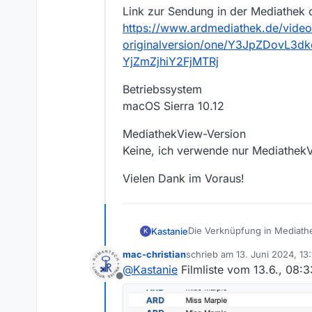
Link zur Sendung in der Mediathek 
https://www.ardmediathek.de/video
originalversion/one/Y3JpZDov
YjZmZjhiY2FjMTRj
Betriebssystem
macOS Sierra 10.12
MediathekView-Version
Keine, ich verwende nur Mediathe
Vielen Dank im Voraus!
Die Verknüpfung in Mediathe
Kastanie
K
Originalversion.
mac-christian
schrieb am
13. Juni 2024, 13:
Zu welchem Sender gehört 
zuletzt editiert von
@
Kastanie
Filmliste vom 13.6., 08:
One
Offline
Wie heißt die Sendung?
Miss Marple
Wie heißt die Folge?