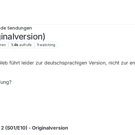
nde Sendungen
inalversion)
ren
1.4k
aufrufe
1
watching
b führt leider zur deutschsprachigen Version, nicht zur e
dung?
2 (S01/E10) - Originalversion