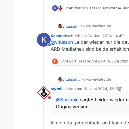
K
2 Antworten
Letzte Antwort
14. Ju
Link via vavideo.de
vitusson
Kastanie
schrieb am
14. Juni 2024, 14:49
K
720 https://wdrmedien-a.a
zuletzt editiert von
@
vitusson
Leider wieder nur die deu
Offline
Wobei ich bei dem alten Mate
ARD Mediathek sind beide erhältlich
maybe that’s just me.
P
1 Antwort
Letzte Antwort
16. Juni 2024
Link via vavideo.de
vitusson
styroll
schrieb am
15. Juni 2024, 12:01
720 https://wdrmedien-a.a
zuletzt editiert von styroll
@
Kastanie
sagte: Leider wieder n
Offline
Wobei ich bei dem alten Mate
Originalversion.
maybe that’s just me.
Ich bin da geogeblockt und kann de