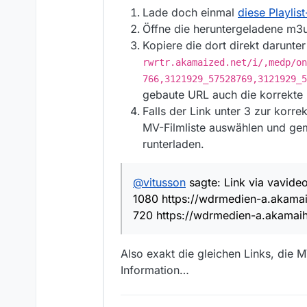
Lade doch einmal
diese Playlist
Öffne die heruntergeladene m3u
Kopiere die dort direkt darunte
rwrtr.akamaized.net/i/,medp/on
766,3121929_57528769,3121929_5
gebaute URL auch die korrekte U
Falls der Link unter 3 zur korr
MV-Filmliste auswählen und ge
runterladen.
@
vitusson
sagte: Link via vavide
1080 https://wdrmedien-a.akam
720 https://wdrmedien-a.akama
Also exakt die gleichen Links, die M
Information…