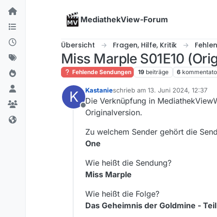
Skip to content
MediathekView-Forum
Übersicht
Fragen, Hilfe, Kritik
Fehle
Miss Marple S01E10 (Orig
Fehlende Sendungen
19
beiträge
6
kommentato
Kastanie
schrieb am
13. Juni 2024, 12:37
K
zuletzt editiert von
Die Verknüpfung in MediathekViewWe
Offline
Originalversion.
Zu welchem Sender gehört die Sen
One
Wie heißt die Sendung?
Miss Marple
Wie heißt die Folge?
Das Geheimnis der Goldmine - Teil 