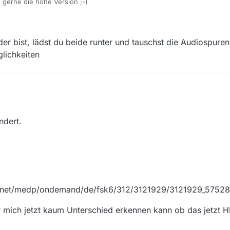
h gerne die hohe Version ;-)
er bist, lädst du beide runter und tauschst die Audiospure
lichkeiten
 Anwender bist, lädst du beide runter und tauschst die Audiospuren au
loadmöglichkeiten
ndert.
d.net/medp/ondemand/de/fsk6/312/3121929/3121929_5752
ür mich jetzt kaum Unterschied erkennen kann ob das jetzt 