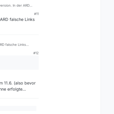
version. In der ARD
#11
e ARD falsche Links
ARD falsche Links
#12
em 11.6. (also bevor
anne erfolgte…