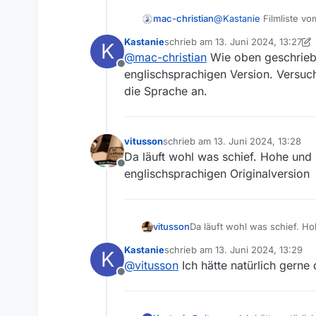
@
Kastanie
Filmliste vo
mac-christian
Kastanie
schrieb am
13. Juni 2024, 13:27
K
Und grade eben, in M
zuletzt editiert von Kastanie
@
mac-christian
Wie oben geschriebe
Offline
englischsprachigen Version. Versuch
die Sprache an.
vitusson
schrieb am
13. Juni 2024, 13:28
zuletzt editiert von
Da läuft wohl was schief. Hohe und ni
Offline
englischsprachigen Originalversion
vitusson
Da läuft wohl was schief. Hoh
englischsprachigen Original
Kastanie
schrieb am
13. Juni 2024, 13:29
K
zuletzt editiert von
@
vitusson
Ich hätte natürlich gerne 
Offline