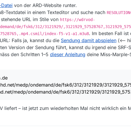
-Datei
von der ARD-Website runter.
8-Textdatei in einem Texteditor und suche nach
RESOLUTION
r stehende URL im Stile von
https://wdrvod-
demand/de/fsk6/312/3121929/,3121929_57528767,3121929_575
. Im besten Fall ist
7528765,.mp4.csmil/index-f5-v1-a1.m3u8
RL: Falls ja, kannst du die
Sendung damit abspielen
(<-- hi
ekten Version der Sendung führt, kannst du irgend eine SRF-S
mäss den Schritten 1–5
dieser Anleitung
deine Miss-Marple
o.de
aihd.net/medp/ondemand/de/fsk6/312/3121929/3121929_5
ihd.net/medp/ondemand/de/fsk6/312/3121929/3121929_57
V liefert – ist jetzt zum wiederholten Mal nicht wirklich ein