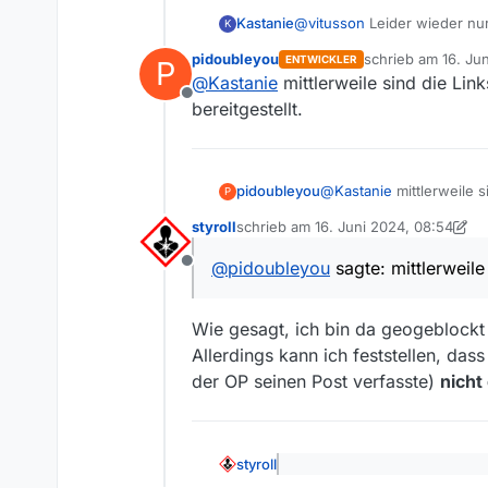
Kastanie
@
vitusson
Leider wieder nur
K
Mediathek sind beide erhältl
pidoubleyou
schrieb am
16. Ju
ENTWICKLER
P
zuletzt editiert von
@
Kastanie
mittlerweile sind die Link
Offline
bereitgestellt.
pidoubleyou
@
Kastanie
mittlerweile s
P
bereitgestellt.
styroll
schrieb am
16. Juni 2024, 08:54
zuletzt editiert von styroll
@
pidoubleyou
sagte: mittlerweile
Offline
Wie gesagt, ich bin da geogeblockt 
Allerdings kann ich feststellen, dass
der OP seinen Post verfasste)
nicht
styroll
@
pidoubleyou
sagte: mittler