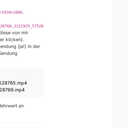
.
=1920x1080
28768,3121929_57528
 diese von mir
er klicken).
endung (ja!) in der
-Sendung
7528765.mp4
528769.mp4
 Mehrwert an