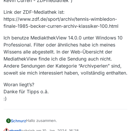
Kevin Curren - ZDFmediathek”)
Link der ZDF-Mediathek ist:
https://www.zdf.de/sport/archiv/tennis-wimbledon-
finale-1985-becker-curren-archiv-klassiker-100.html
Ich benutze MediakthekView 14.0.0 unter Windows 10
Professional. Filter oder ähnliches habe ich meines
Wissens alle abgestellt. In der Web-Übersicht der
MediathekView finde ich die Sendung auch nicht.
Andere Sendungen der Kategorie “Archivperlen” sind,
soweit sie mich interessiert haben, vollständig enthalten.
Woran liegt’s?
Danke für Tipps o.ä.
:)
Hallo zusammen.
Schnurz
S
styroll
schrieb am
10. Jan. 2024, 16:28