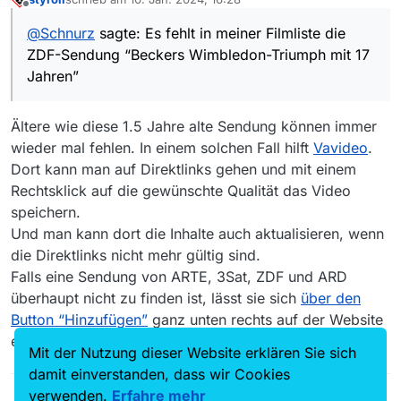
Es fehlt in meiner Filmliste die ZDF-Sendung “Beckers
zuletzt editiert von
Offline
Wimbledon-Triumph mit 17 Jahren” (HTML-Seitentitel
@
Schnurz
sagte: Es fehlt in meiner Filmliste die
ist “Tennis - Wimbledon-Finale 7.7.1985: Boris Becker
Link der ZDF-Mediathek ist:
ZDF-Sendung “Beckers Wimbledon-Triumph mit 17
- Kevin Curren - ZDFmediathek”)
https://www.zdf.de/sport/archiv/tennis-wimbledon-
finale-1985-becker-curren-archiv-klassiker-100.html
Ich benutze MediakthekView 14.0.0 unter Windows 10
Jahren”
Professional. Filter oder ähnliches habe ich meines
Wissens alle abgestellt. In der Web-Übersicht der
Woran liegt’s?
MediathekView finde ich die Sendung auch nicht.
Danke für Tipps o.ä.
Ältere wie diese 1.5 Jahre alte Sendung können immer
Andere Sendungen der Kategorie “Archivperlen”
:)
wieder mal fehlen. In einem solchen Fall hilft
Vavideo
.
sind, soweit sie mich interessiert haben, vollständig
Dort kann man auf Direktlinks gehen und mit einem
enthalten.
Rechtsklick auf die gewünschte Qualität das Video
speichern.
Und man kann dort die Inhalte auch aktualisieren, wenn
die Direktlinks nicht mehr gültig sind.
Falls eine Sendung von ARTE, 3Sat, ZDF und ARD
überhaupt nicht zu finden ist, lässt sie sich
über den
Button “Hinzufügen”
ganz unten rechts auf der Website
ergänzen.
Mit der Nutzung dieser Website erklären Sie sich
damit einverstanden, dass wir Cookies
verwenden.
Erfahre mehr