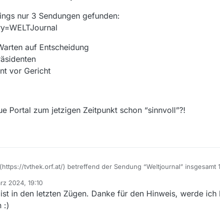
dings nur 3 Sendungen gefunden:
ry=WELTJournal
Warten auf Entscheidung
räsidenten
nt vor Gericht
ue Portal zum jetzigen Zeitpunkt schon “sinnvoll”?!
(https://tvthek.orf.at/) betreffend der Sendung “Weltjournal” insgesamt 1
e auffindbar (https://tvthek.orf.at/search?q=weltjournal):
rz 2024, 19:10
nach Nika
st in den letzten Zügen. Danke für den Hinweis, werde ich 
 Herzen
ent vor Gericht
RF ARCHIV)
 :)
 Warten auf Entscheidung