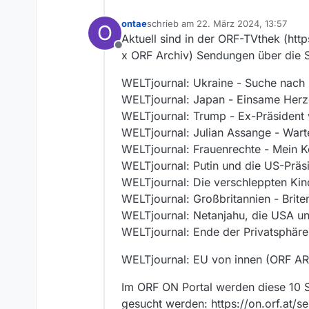
ontae
schrieb am
22. März 2024, 13:57
O
zuletzt editiert von
Aktuell sind in der ORF-TVthek (http
Offline
x ORF Archiv) Sendungen über die Su
WELTjournal: Ukraine - Suche nach
WELTjournal: Japan - Einsame Her
WELTjournal: Trump - Ex-Präsident 
WELTjournal: Julian Assange - Wart
WELTjournal: Frauenrechte - Mein K
WELTjournal: Putin und die US-Präs
WELTjournal: Die verschleppten Kin
WELTjournal: Großbritannien - Brite
WELTjournal: Netanjahu, die USA u
WELTjournal: Ende der Privatsphäre
WELTjournal: EU von innen (ORF A
Im ORF ON Portal werden diese 10 S
gesucht werden: https://on.orf.at/s