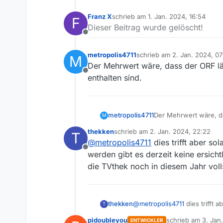
Franz X
schrieb am
1. Jan. 2024, 16:54
F
zuletzt editiert von
Dieser Beitrag wurde gelöscht!
Offline
metropolis4711
schrieb am
2. Jan. 2024, 07
M
zuletzt editiert von
Der Mehrwert wäre, dass der ORF län
Offline
enthalten sind.
metropolis4711
Der Mehrwert wäre, da
M
enthalten sind.
thekken
schrieb am
2. Jan. 2024, 22:22
T
zuletzt editiert von
@
metropolis4711
dies trifft aber so
Offline
werden gibt es derzeit keine ersich
die TVthek noch in diesem Jahr voll
thekken
@
metropolis4711
dies trifft 
T
es derzeit keine ersichtlich
pidoubleyou
schrieb am
3. Jan
ENTWICKLER
diesem Jahr vollständig erset