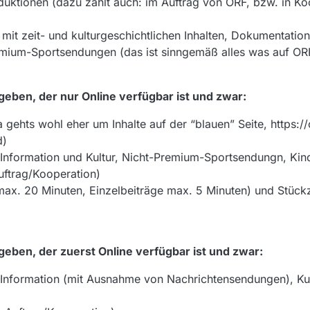
duktionen (dazu zählt auch: im Auftrag von ORF, bzw. in Ko
 mit zeit- und kulturgeschichtlichen Inhalten, Dokumentatio
mium-Sportsendungen (das ist sinngemäß alles was auf ORF
 geben, der nur Online verfügbar ist und zwar:
gehts wohl eher um Inhalte auf der “blauen” Seite, https://o
d)
Information und Kultur, Nicht-Premium-Sportsendungn, Ki
Auftrag/Kooperation)
 (max. 20 Minuten, Einzelbeiträge max. 5 Minuten) und Stüc
 geben, der zuerst Online verfügbar ist und zwar:
Information (mit Ausnahme von Nachrichtensendungen), Kul