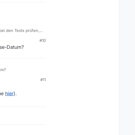
 mühsam gesucht
query=WELTJournal
bei den Tests prüfen,
#10
ease-Datum?
tum?
#11
ehe
hier
).