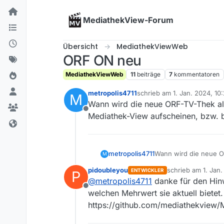
Skip to content
MediathekView-Forum
Übersicht
MediathekViewWeb
ORF ON neu
MediathekViewWeb
11
beiträge
7
kommentatoren
metropolis4711
schrieb am
1. Jan. 2024, 10
M
zuletzt editiert von
Wann wird die neue ORF-TV-Thek als
Offline
Mediathek-View aufscheinen, bzw. 
metropolis4711
Wann wird die neue OR
M
View aufscheinen, bz
pidoubleyou
schrieb am
1. Jan
ENTWICKLER
P
zuletzt editiert von
@
metropolis4711
danke für den Hinw
Offline
welchen Mehrwert sie aktuell biete
https://github.com/mediathekview/