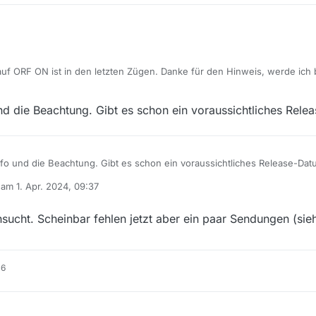
ein Körper, meine Entscheidung
 10 Sendungen direkt gelistet, und müssen nicht erst umständlich und
-Präsidenten
ereihe/1328/weltjournal
 Kinder der Ukraine
allerdings nur 3 Sendungen gefunden: https://mediathekviewweb.de/#
Briten bereuen den Brexit
SA und der Weg in den Gaza-Krieg
e - Warten auf Entscheidung
häre - unsere Daten im Netz
uf ORF ON ist in den letzten Zügen. Danke für den Hinweis, werde ich 
US-Präsidenten
rden :)
sident vor Gericht
und die Beachtung. Gibt es schon ein voraussichtliches Rel
as neue Portal zum jetzigen Zeitpunkt schon “sinnvoll”?!
Info und die Beachtung. Gibt es schon ein voraussichtliches Release-Da
b am
1. Apr. 2024, 09:37
editiert von
sucht. Scheinbar fehlen jetzt aber ein paar Sendungen (si
16