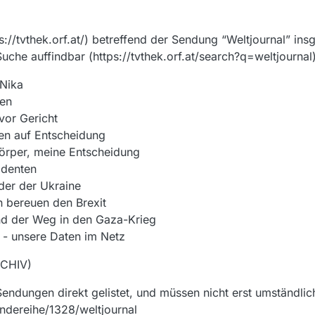
s://tvthek.orf.at/) betreffend der Sendung “Weltjournal” ins
che auffindbar (https://tvthek.orf.at/search?q=weltjournal)
 Nika
zen
vor Gericht
en auf Entscheidung
örper, meine Entscheidung
identen
der der Ukraine
n bereuen den Brexit
nd der Weg in den Gaza-Krieg
 - unsere Daten im Netz
RCHIV)
endungen direkt gelistet, und müssen nicht erst umständl
endereihe/1328/weltjournal