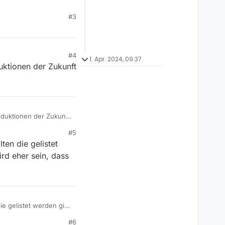
#3
#4
1. Apr. 2024, 09:37
uktionen der Zukunft
oduktionen der Zukunft
#5
ten die gelistet
rd eher sein, dass
ie gelistet werden gibt
s die TVthek noch in
#6