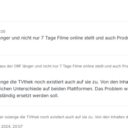
:05
ger und nicht nur 7 Tage Filme online stellt und auch Prod
ss der ORF länger und nicht nur 7 Tage Filme online stellt und auch Pr
lange die TVthek noch existiert auch auf sie zu. Von den Inhal
tlichen Unterschiede auf beiden Plattformen. Das Problem wi
ständig ersetzt werden soll.
aber solange die TVthek noch existiert auch auf sie zu. Von den Inhalten d
en Unterschiede auf beiden Plattformen. Das Problem wird eher sein, das
. 2024, 20:07
zt werden soll.