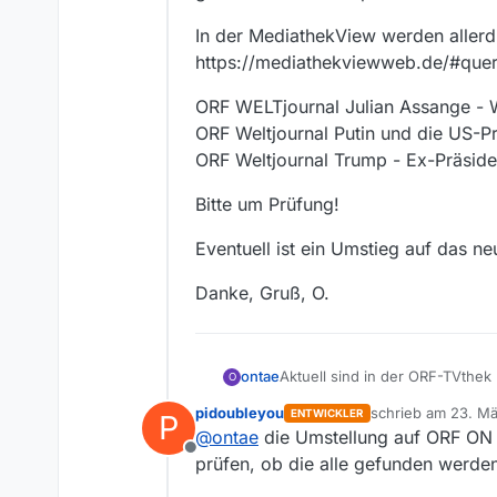
In der MediathekView werden aller
https://mediathekviewweb.de/#que
ORF WELTjournal Julian Assange - 
ORF Weltjournal Putin und die US-P
ORF Weltjournal Trump - Ex-Präside
Bitte um Prüfung!
Eventuell ist ein Umstieg auf das ne
Danke, Gruß, O.
Aktuell sind in der ORF-TVthek 
ontae
O
Archiv) Sendungen über die Such
pidoubleyou
schrieb am
23. Mä
ENTWICKLER
P
WELTjournal: Ukraine - Suche 
zuletzt editiert von
@
ontae
die Umstellung auf ORF ON i
WELTjournal: Japan - Einsame
Offline
WELTjournal: Trump - Ex-Präsid
WELTjournal: EU von innen (O
prüfen, ob die alle gefunden werden
WELTjournal: Julian Assange -