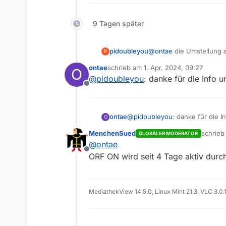
WELTjournal: Frauenrechte - M
Im ORF ON Portal werden diese
WELTjournal: Putin und die US
werden: https://on.orf.at/send
WELTjournal: Die verschleppten
In der MediathekView werden 
9 Tagen später
WELTjournal: Großbritannien - 
WELTjournal: Netanjahu, die U
ORF WELTjournal Julian Assang
WELTjournal: Ende der Privatsp
pidoubleyou
@
ontae
die Umstellung a
ORF Weltjournal Putin und die 
P
ob die alle gefunden we
ORF Weltjournal Trump - Ex-Prä
Bitte um Prüfung!
ontae
schrieb am
1. Apr. 2024, 09:27
O
zuletzt editiert von
@
pidoubleyou
: danke für die Info 
Eventuell ist ein Umstieg auf d
Offline
Danke, Gruß, O.
ontae
@
pidoubleyou
: danke für die 
O
MenchenSued
schrie
GLOBALER MODERATOR
zuletzt 
@
ontae
Offline
ORF ON wird seit 4 Tage aktiv durch
MediathekView 14.5.0, Linux Mint 21.3, VLC 3.0.