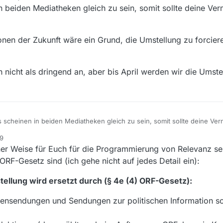
n beiden Mediatheken gleich zu sein, somit sollte deine Ve
nen der Zukunft wäre ein Grund, die Umstellung zu forcier
 nicht als dringend an, aber bis April werden wir die Umstel
 scheinen in beiden Mediatheken gleich zu sein, somit sollte deine Ver
n.
59
e Produktionen der Zukunft wäre ein Grund, die Umstellung zu forciere
ner Weise für Euch für die Programmierung von Relevanz sein
iben.
tellung noch nicht als dringend an, aber bis April werden wir die Umstel
F-Gesetz sind (ich gehe nicht auf jedes Detail ein):
stellung wird ersetzt durch (§ 4e (4) ORF-Gesetz):
htensendungen und Sendungen zur politischen Information 