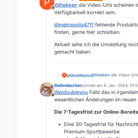
P
zuletzt editiert von
@
thekken
die Video-Urls scheinen i
Offline
Verfügbarkeit korrekt sein.
@
metropolis4711
fehlende Produktio
finden, gerne hier schreiben.
Aktuell sehe ich die Umstellung noch
gemacht haben.
@
thekken
die Video-Urls
pidoubleyou
P
Verfügbarkeit korrekt sei
DaDirnbocher
schrieb am
4. Jan. 2024, 01:
@
metropolis4711
fehlend
zuletzt editiert von
@
pidoubleyou
Falls das in irgendei
finden, gerne hier schre
Offline
Aktuell sehe ich die Ums
wesentlichen Änderungen im neuen OR
gemacht haben.
Die 7-Tagesfrist zur Online-Bereit
Eine 30-Tagesfrist für Nachric
Premium-Sportbewerbe