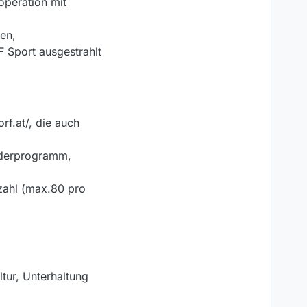
operation mit
nen,
 Sport ausgestrahlt
rf.at/, die auch
nderprogramm,
kzahl (max.80 pro
tur, Unterhaltung