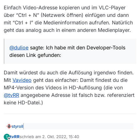
Einfach Video-Adresse kopieren und im VLC-Player
über “Ctrl + N” (Netzwerk öffnen) einfügen und dann
mit “Ctrl + I” die Medieninformation aufrufen. Natürlich
geht das analog auch in einem anderen Medienplayer.
@
dulioe
sagte: Ich habe mit den Developer-Tools
diesen Link gefunden:
Damit würdest du auch die Auflösung irgendwo finden.
Mit
Vavideo
geht das einfacher: Damit findest du die
MP4-Version des Videos in HD-Auflösung (die von
@
tvRR
angegebene Adresse ist falsch bzw. referenziert
keine HD-Datei.)
styroll
@
dulioe
sagte: Da der Download noch im Gange
tvRR
schrieb am
2. Okt. 2022, 15:40
T
ist, weiß ich nicht, in welcher Auflösung dieses
zuletzt editiert von