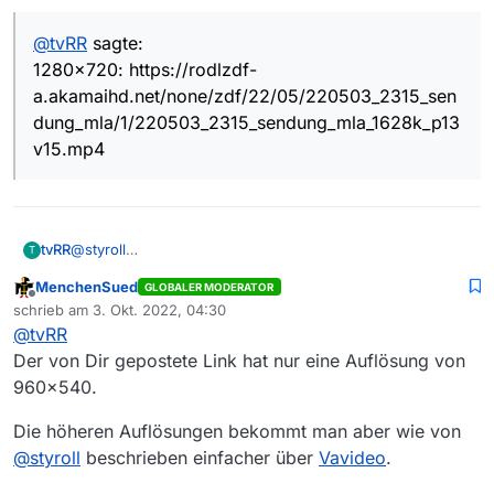
@
tvRR
sagte:
1280x720: https://rodlzdf-
a.akamaihd.net/none/zdf/22/05/220503_2315_sen
dung_mla/1/220503_2315_sendung_mla_1628k_p13
v15.mp4
tvRR
@
styroll
T
Er wollte nur einen Videolink. Von HD war nicht die Rede.
MenchenSued
GLOBALER MODERATOR
Und wenn 720p kein HD ist, dann weiss ich auch nicht.
Offline
schrieb am
3. Okt. 2022, 04:30
Von 1080p (=Full HD) ist auch nicht die Rede gewesen.
zuletzt editiert von
@
tvRR
Der von Dir gepostete Link hat nur eine Auflösung von
960x540.
Die höheren Auflösungen bekommt man aber wie von
@
styroll
beschrieben einfacher über
Vavideo
.