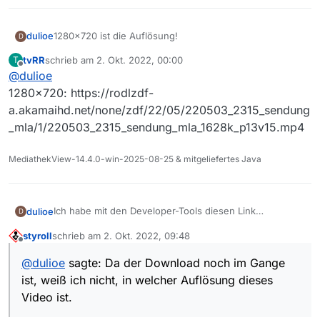
dulioe
1280x720 ist die Auflösung!
D
tvRR
schrieb am
2. Okt. 2022, 00:00
T
zuletzt editiert von
Offline
@
dulioe
1280x720: https://rodlzdf-
a.akamaihd.net/none/zdf/22/05/220503_2315_sendung
_mla/1/220503_2315_sendung_mla_1628k_p13v15.mp4
MediathekView-14.4.0-win-2025-08-25 & mitgeliefertes Java
Ich habe mit den Developer-Tools diesen Link
dulioe
D
gefunden:
styroll
schrieb am
2. Okt. 2022, 09:48
https://nrodlzdf-
zuletzt editiert von
Offline
a.akamaihd.net/none/zdf/22/05/220503_2315_sendung_
@
dulioe
sagte: Da der Download noch im Gange
mla/1/220503_2315_sendung_mla_2128k_p18v15.webm
Da der Download noch im Gange ist, weiß ich nicht, in
ist, weiß ich nicht, in welcher Auflösung dieses
welcher Auflösung dieses Video ist.
Video ist.