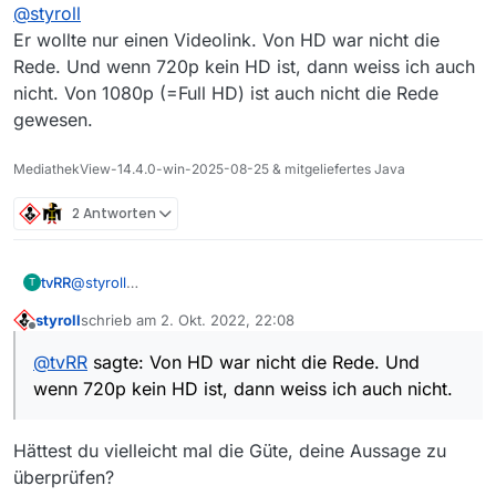
Offline
Einfach Video-Adresse kopieren und im VLC-Player
Video ist.
@
styroll
über “Ctrl + N” (Netzwerk öffnen) einfügen und dann
Er wollte nur einen Videolink. Von HD war nicht die
mit “Ctrl + I” die Medieninformation aufrufen. Natürlich
Rede. Und wenn 720p kein HD ist, dann weiss ich auch
@
dulioe
sagte: Ich habe mit den Developer-Tools
geht das analog auch in einem anderen Medienplayer.
diesen Link gefunden:
nicht. Von 1080p (=Full HD) ist auch nicht die Rede
Damit würdest du auch die Auflösung irgendwo finden.
gewesen.
Mit
Vavideo
geht das einfacher: Damit findest du die
MP4-Version des Videos in HD-Auflösung (die von
MediathekView-14.4.0-win-2025-08-25 & mitgeliefertes Java
@
tvRR
angegebene Adresse ist falsch bzw. referenziert
keine HD-Datei.)
2 Antworten
tvRR
@
styroll
T
Er wollte nur einen Videolink. Von HD war nicht die Rede.
styroll
schrieb am
2. Okt. 2022, 22:08
Und wenn 720p kein HD ist, dann weiss ich auch nicht.
zuletzt editiert von
Offline
Von 1080p (=Full HD) ist auch nicht die Rede gewesen.
@
tvRR
sagte: Von HD war nicht die Rede. Und
wenn 720p kein HD ist, dann weiss ich auch nicht.
Hättest du vielleicht mal die Güte, deine Aussage zu
überprüfen?