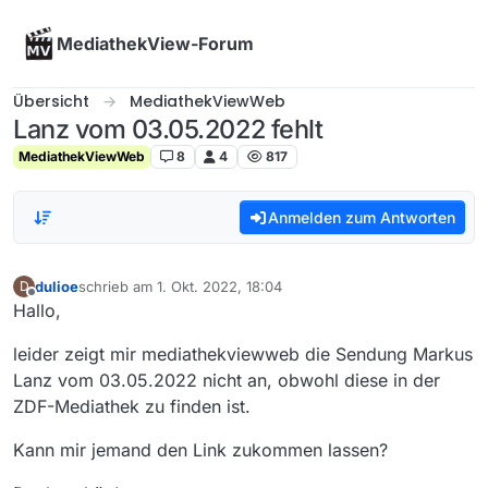
Skip to content
MediathekView-Forum
Übersicht
MediathekViewWeb
Lanz vom 03.05.2022 fehlt
MediathekViewWeb
8
4
817
Anmelden zum Antworten
dulioe
schrieb am
1. Okt. 2022, 18:04
D
zuletzt editiert von
Offline
Hallo,
leider zeigt mir mediathekviewweb die Sendung Markus
Lanz vom 03.05.2022 nicht an, obwohl diese in der
ZDF-Mediathek zu finden ist.
Kann mir jemand den Link zukommen lassen?