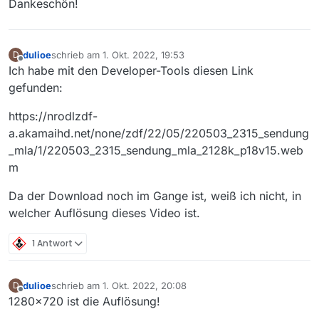
Dankeschön!
dulioe
schrieb am
1. Okt. 2022, 19:53
D
zuletzt editiert von
Offline
Ich habe mit den Developer-Tools diesen Link
gefunden:
https://nrodlzdf-
a.akamaihd.net/none/zdf/22/05/220503_2315_sendung
_mla/1/220503_2315_sendung_mla_2128k_p18v15.web
m
Da der Download noch im Gange ist, weiß ich nicht, in
welcher Auflösung dieses Video ist.
1 Antwort
dulioe
schrieb am
1. Okt. 2022, 20:08
D
zuletzt editiert von
Offline
1280x720 ist die Auflösung!