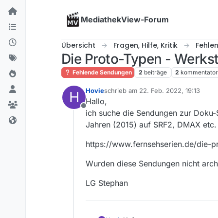
Skip to content
MediathekView-Forum
Übersicht
Fragen, Hilfe, Kritik
Fehle
Die Proto-Typen - Werksta
Fehlende Sendungen
2
beiträge
2
kommentato
Hovie
schrieb am
22. Feb. 2022, 19:13
H
zuletzt editiert von
Hallo,
Offline
ich suche die Sendungen zur Doku-Se
Jahren (2015) auf SRF2, DMAX etc. li
https://www.fernsehserien.de/die-p
Wurden diese Sendungen nicht archi
LG Stephan