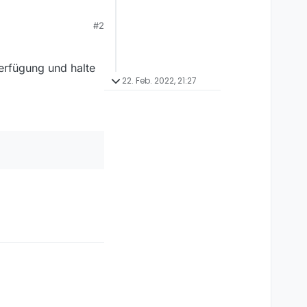
) welche vor Jahren
#2
helden-140772
erfügung und halte
22. Feb. 2022, 21:27