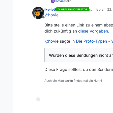
Hallo,
Hovie
H
ich suche die Sendungen zur Do
iks-jott
schrieb am
22.
GLOBALER MODERATOR
(2015) auf SRF2, DMAX etc. lief 
https://www.fernsehserien.de/
zuletzt editiert 
@
hovie
Offline
Wurden diese Sendungen nicht 
Bitte stelle einen Link zu einem ab
LG Stephan
dich zukünftig an
diese Vorgaben.
@
hovie
sagte in
Die Proto-Typen - W
Wurden diese Sendungen nicht arc
Diese Frage solltest du den Sendern 
Auch ein Maulwurfn findet mal ein Huhn!