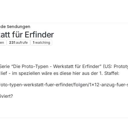
nde Sendungen
tt für Erfinder
ren
231
aufrufe
1
watching
rie “Die Proto-Typen - Werkstatt für Erfinder” (US: Protot
ef - im speziellen wäre es diese hier aus der 1. Staffel:
roto-typen-werkstatt-fuer-erfinder/folgen/1x12-anzug-fuer
viert?