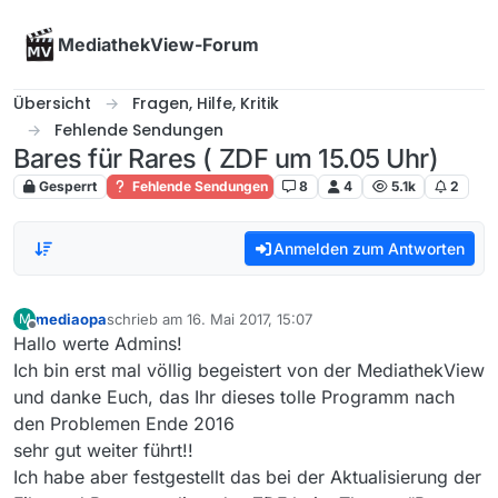
Skip to content
MediathekView-Forum
Übersicht
Fragen, Hilfe, Kritik
Fehlende Sendungen
Bares für Rares ( ZDF um 15.05 Uhr)
Gesperrt
Fehlende Sendungen
8
4
5.1k
2
Anmelden zum Antworten
mediaopa
schrieb am
16. Mai 2017, 15:07
M
zuletzt editiert von
Offline
Hallo werte Admins!
Ich bin erst mal völlig begeistert von der MediathekView
und danke Euch, das Ihr dieses tolle Programm nach
den Problemen Ende 2016
sehr gut weiter führt!!
Ich habe aber festgestellt das bei der Aktualisierung der