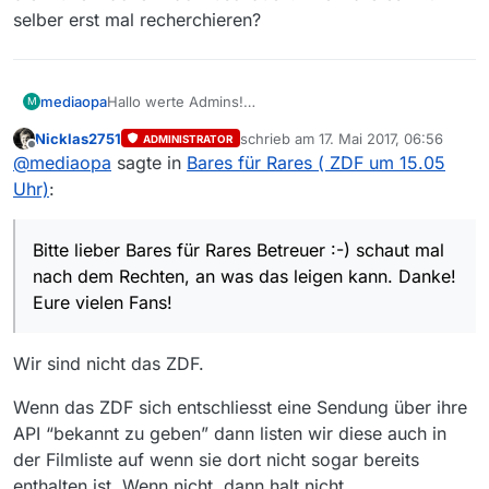
selber erst mal recherchieren?
mediaopa
Hallo werte Admins!
M
Ich bin erst mal völlig begeistert von der
Nicklas2751
schrieb am
17. Mai 2017, 06:56
ADMINISTRATOR
MediathekView und danke Euch, das Ihr dieses tolle
zuletzt editiert von
Offline
@
mediaopa
sagte in
Bares für Rares ( ZDF um 15.05
Programm nach den Problemen Ende 2016
sehr gut weiter führt!!
Uhr)
:
Ich habe aber festgestellt das bei der Aktualisierung
der Film und Programmliste des ZDF beim Thema:
“Bares für Rares” etwas nicht normal
Bitte lieber Bares für Rares Betreuer :-) schaut mal
läuft. Bis zum 07.05.2017 lief alles perfekt! teilweise
nach dem Rechten, an was das leigen kann. Danke!
wurden sogar Sendungen vom nächsten Tag in die
Eure vielen Fans!
Liste eingespielt. Danach Ebbe, keine Sendungen
mehr,
obwohl die Filmliste ständig mehrmals aktualisiert
Wir sind nicht das ZDF.
wurde. Am 11.05.
wurden urplötzlich gegen 19.00 Uhr die Sendungen
Wenn das ZDF sich entschliesst eine Sendung über ihre
vom 08./09./10./11. in die Liste übernommen. Durch
API “bekannt zu geben” dann listen wir diese auch in
Zufall konnte ich die 4 Sendungen aufnehmen!! Am
nächste Tag waren sie wieder aus der Liste
der Filmliste auf wenn sie dort nicht sogar bereits
verschwunden??? Danach Ruhe bis zum 14.05.
enthalten ist. Wenn nicht, dann halt nicht.