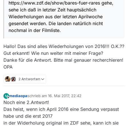
in die Liste aufgenommen??? Seit dem bis heute
https://www.zdf.de/show/bares-fuer-rares gehe,
Ruhe!! Keine Aktualisierung??
sehe ich daß in letzter Zeit hauptsächlich
Bitte lieber Bares für Rares Betreuer :-) schaut mal
Wiederholungen aus der letzten Aprilwoche
nach dem Rechten, an was das leigen kann. Danke!
Eure vielen Fans!
gesendet werden. Die landen natürlich nicht
nochmal in der Filmliste.
Hallo! Das sind alles Wiederholungen von 2016!!! O.K.??
Gut erkannt! Wie nun weiter mit meiner Frage?
Danke für die Antwort. Bitte mal genauer recherchieren!
OPA
2 Antworten
mediaopa
schrieb am
16. Mai 2017, 22:42
M
zuletzt editiert von
Offline
Noch eine 2.Antwort!
Das heist, wenn ich April 2016 eine Sendung verpasst
habe und die erst 2017
in der Widerholung original im ZDF sehe, kann ich sie