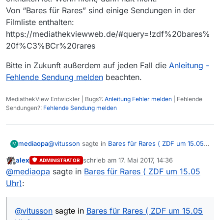
Diese Sendung wurde wieder
Von “Bares für Rares” sind einige Sendungen in der
in die Liste aufgenommen??? Seit dem bis heute
Filmliste enthalten:
Ruhe!! Keine Aktualisierung??
Bitte lieber Bares für Rares Betreuer :-) schaut mal
https://mediathekviewweb.de/#query=!zdf%20bares%
nach dem Rechten, an was das leigen kann. Danke!
20f%C3%BCr%20rares
Eure vielen Fans!
Bitte in Zukunft außerdem auf jeden Fall die
Anleitung -
Fehlende Sendung melden
beachten.
MediathekView Entwickler | Bugs?:
Anleitung Fehler melden
| Fehlende
Sendungen?:
Fehlende Sendung melden
@
vitusson
sagte in
Bares für Rares ( ZDF um 15.05
mediaopa
M
Uhr)
:
alex
schrieb am
17. Mai 2017, 14:36
ADMINISTRATOR
zuletzt editiert von
Offline
Wenn ich auf diese Seite
@
mediaopa
sagte in
Bares für Rares ( ZDF um 15.05
https://www.zdf.de/show/bares-fuer-rares
Uhr)
:
Hallo! Das sind alles Wiederholungen von 2016!!!
gehe, sehe ich daß in letzter Zeit hauptsächlich
O.K.??
Wiederholungen aus der letzten Aprilwoche
Gut erkannt! Wie nun weiter mit meiner Frage?
gesendet werden. Die landen natürlich nicht
@
vitusson
sagte in
Bares für Rares ( ZDF um 15.05
Danke für die Antwort. Bitte mal genauer
nochmal in der Filmliste.