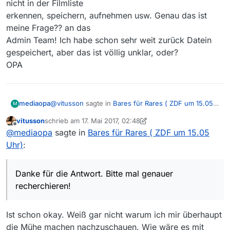
nicht in der Filmliste
erkennen, speichern, aufnehmen usw. Genau das ist
meine Frage?? an das
Admin Team! Ich habe schon sehr weit zurück Datein
gespeichert, aber das ist völlig unklar, oder?
OPA
@
vitusson
sagte in
Bares für Rares ( ZDF um 15.05
mediaopa
M
Uhr)
:
vitusson
schrieb am
17. Mai 2017, 02:48
zuletzt editiert von vitusson
Offline
Wenn ich auf diese Seite
@
mediaopa
sagte in
Bares für Rares ( ZDF um 15.05
https://www.zdf.de/show/bares-fuer-rares
Uhr)
:
Hallo! Das sind alles Wiederholungen von 2016!!!
gehe, sehe ich daß in letzter Zeit hauptsächlich
O.K.??
Wiederholungen aus der letzten Aprilwoche
Gut erkannt! Wie nun weiter mit meiner Frage?
gesendet werden. Die landen natürlich nicht
Danke für die Antwort. Bitte mal genauer
Danke für die Antwort. Bitte mal genauer
nochmal in der Filmliste.
recherchieren!
recherchieren!
OPA
Ist schon okay. Weiß gar nicht warum ich mir überhaupt
die Mühe machen nachzuschauen. Wie wäre es mit