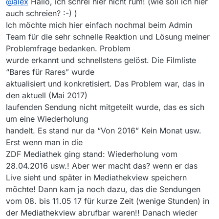
@
alex
Hallo, ich schrei hier nicht rum! (wie soll ich hier
@
vitusson
sagte in
Bares für Rares ( ZDF um 15.05
Uhr)
:
auch schreien? :-) )
Bitte ein anderer Ton hier.
Ich möchte mich hier einfach nochmal beim Admin
Und schrei hier nicht so rum.
Wenn ich auf diese Seite
Team für die sehr schnelle Reaktion und Lösung meiner
https://www.zdf.de/show/bares-fuer-rares
Problemfrage bedanken. Problem
gehe, sehe ich daß in letzter Zeit hauptsächlich
wurde erkannt und schnellstens gelöst. Die Filmliste
Wiederholungen aus der letzten Aprilwoche
“Bares für Rares” wurde
gesendet werden. Die landen natürlich nicht
nochmal in der Filmliste.
aktualisiert und konkretisiert. Das Problem war, das in
den aktuell (Mai 2017)
laufenden Sendung nicht mitgeteilt wurde, das es sich
Hallo! Das sind alles Wiederholungen von 2016!!!
O.K.??
um eine Wiederholung
Gut erkannt! Wie nun weiter mit meiner Frage?
handelt. Es stand nur da “Von 2016” Kein Monat usw.
Danke für die Antwort. Bitte mal genauer
Erst wenn man in die
recherchieren!
OPA
ZDF Mediathek ging stand: Wiederholung vom
28.04.2016 usw.! Aber wer macht das? wenn er das
Live sieht und später in Mediathekview speichern
möchte! Dann kam ja noch dazu, das die Sendungen
vom 08. bis 11.05 17 für kurze Zeit (wenige Stunden) in
der Mediathekview abrufbar waren!! Danach wieder