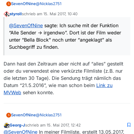
@
Nicklas2751
SevenOfNine
S
styroll
schrieb am
15. Mai 2017, 10:40
Sorry, wenn ich Dich da etwas berichtigen muss,
zuletzt editiert von
Offline
aber im Mediathekview 13.0.1 ist die normale
@
SevenOfNine
sagte: Ich suche mit der Funktion
Fassung mit der aktuellsten Filmliste trotzdem
“Alle Sender -> irgendwo”. Dort ist der Film weder
nicht zu finden, Ich suche mit der Funktion “Alle
Sender -> irgendwo”. Dort ist der Film weder
unter “Bella Block” noch unter “angeklagt” als
unter “Bella Block” noch unter “angeklagt” als
Suchbegriff zu finden.
Suchbegriff zu finden. Auch im
MediatheViewWeb war der Film erst nachem Du
gepostet hattest, sichtbar. Ich hatte das nicht
Dann hast den Zeitraum aber nicht auf “alles” gestellt
geschrieben um “rumzumeckern”, sondern
oder du verwendest eine verkürzte Filmliste (z.B. nur
darauf aufmerksam zu machen, dass eine
die letzten 30 Tage). Die Sendung trägt nämlich das
Sendung im MediathekView 13 fehlt. Beim ZDF
ist mir in den letzten 14 Tagen schon öfter
Datum “21.5.2016”, wie man schon beim
Link zu
aufgefallen, dass Sendungen nicht in der Liste
MVWeb
sehen konnte.
stehen, oder erst nach einigen Tagen in der Liste
stehen.
@
Nicklas2751
SevenOfNine
S
Georg-J
schrieb am
15. Mai 2017, 12:42
Sorry, wenn ich Dich da etwas berichtigen muss,
zuletzt editiert von
Offline
@
SevenOfNine
In meiner Filmliste, erstellt 13.05.2017,
aber im Mediathekview 13.0.1 ist die normale