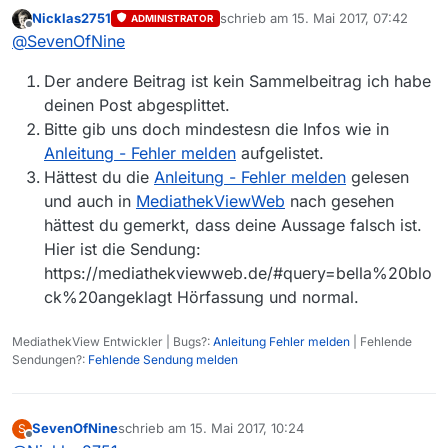
der Liste, jedoch in der ZDF Mediathek abrufbar.
Nicklas2751
schrieb am
15. Mai 2017, 07:42
ADMINISTRATOR
In der Liste befindet sich lediglich die
zuletzt editiert von
Offline
@
SevenOfNine
Hörfassung. Danke.
Der andere Beitrag ist kein Sammelbeitrag ich habe
deinen Post abgesplittet.
Bitte gib uns doch mindestesn die Infos wie in
Anleitung - Fehler melden
aufgelistet.
Hättest du die
Anleitung - Fehler melden
gelesen
und auch in
MediathekViewWeb
nach gesehen
hättest du gemerkt, dass deine Aussage falsch ist.
Hier ist die Sendung:
https://mediathekviewweb.de/#query=bella%20blo
ck%20angeklagt Hörfassung und normal.
MediathekView Entwickler | Bugs?:
Anleitung Fehler melden
| Fehlende
Sendungen?:
Fehlende Sendung melden
SevenOfNine
schrieb am
15. Mai 2017, 10:24
S
zuletzt editiert von
Offline