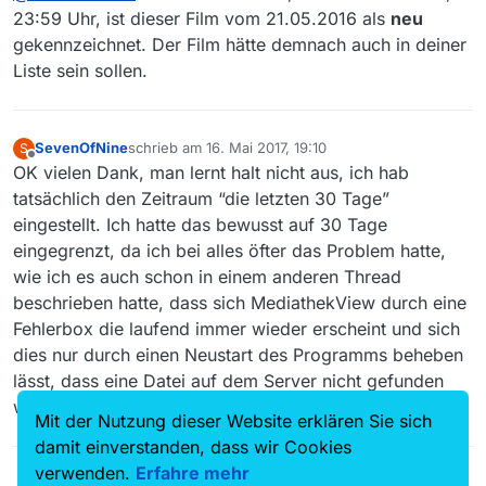
Fassung mit der aktuellsten Filmliste trotzdem
23:59 Uhr, ist dieser Film vom 21.05.2016 als
neu
nicht zu finden, Ich suche mit der Funktion “Alle
gekennzeichnet. Der Film hätte demnach auch in deiner
Sender -> irgendwo”. Dort ist der Film weder
Liste sein sollen.
unter “Bella Block” noch unter “angeklagt” als
Suchbegriff zu finden. Auch im
MediatheViewWeb war der Film erst nachem Du
gepostet hattest, sichtbar. Ich hatte das nicht
SevenOfNine
schrieb am
16. Mai 2017, 19:10
S
zuletzt editiert von
geschrieben um “rumzumeckern”, sondern
Offline
OK vielen Dank, man lernt halt nicht aus, ich hab
darauf aufmerksam zu machen, dass eine
tatsächlich den Zeitraum “die letzten 30 Tage”
Sendung im MediathekView 13 fehlt. Beim ZDF
ist mir in den letzten 14 Tagen schon öfter
eingestellt. Ich hatte das bewusst auf 30 Tage
aufgefallen, dass Sendungen nicht in der Liste
eingegrenzt, da ich bei alles öfter das Problem hatte,
stehen, oder erst nach einigen Tagen in der Liste
wie ich es auch schon in einem anderen Thread
stehen.
beschrieben hatte, dass sich MediathekView durch eine
Fehlerbox die laufend immer wieder erscheint und sich
dies nur durch einen Neustart des Programms beheben
lässt, dass eine Datei auf dem Server nicht gefunden
wurde.
Mit der Nutzung dieser Website erklären Sie sich
damit einverstanden, dass wir Cookies
verwenden.
Erfahre mehr