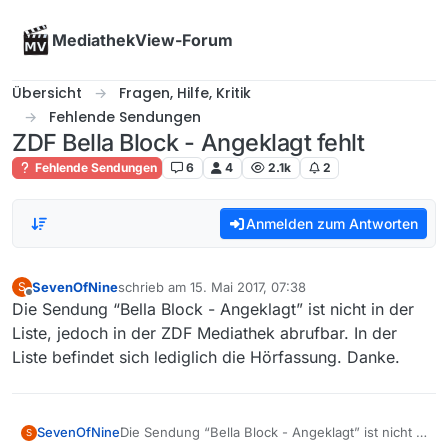
Skip to content
MediathekView-Forum
Übersicht
Fragen, Hilfe, Kritik
Fehlende Sendungen
ZDF Bella Block - Angeklagt fehlt
Fehlende Sendungen
6
4
2.1k
2
Anmelden zum Antworten
SevenOfNine
schrieb am
15. Mai 2017, 07:38
S
zuletzt editiert von
Offline
Die Sendung “Bella Block - Angeklagt” ist nicht in der
Liste, jedoch in der ZDF Mediathek abrufbar. In der
Liste befindet sich lediglich die Hörfassung. Danke.
SevenOfNine
Die Sendung “Bella Block - Angeklagt” ist nicht in
S