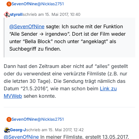
@
Nicklas2751
SevenOfNine
S
styroll
schrieb am
15. Mai 2017, 10:40
Sorry, wenn ich Dich da etwas berichtigen muss,
zuletzt editiert von
Offline
aber im Mediathekview 13.0.1 ist die normale
@
SevenOfNine
sagte: Ich suche mit der Funktion
Fassung mit der aktuellsten Filmliste trotzdem
“Alle Sender -> irgendwo”. Dort ist der Film weder
nicht zu finden, Ich suche mit der Funktion “Alle
Sender -> irgendwo”. Dort ist der Film weder
unter “Bella Block” noch unter “angeklagt” als
unter “Bella Block” noch unter “angeklagt” als
Suchbegriff zu finden.
Suchbegriff zu finden. Auch im
MediatheViewWeb war der Film erst nachem Du
gepostet hattest, sichtbar. Ich hatte das nicht
Dann hast den Zeitraum aber nicht auf “alles” gestellt
geschrieben um “rumzumeckern”, sondern
oder du verwendest eine verkürzte Filmliste (z.B. nur
darauf aufmerksam zu machen, dass eine
die letzten 30 Tage). Die Sendung trägt nämlich das
Sendung im MediathekView 13 fehlt. Beim ZDF
ist mir in den letzten 14 Tagen schon öfter
Datum “21.5.2016”, wie man schon beim
Link zu
aufgefallen, dass Sendungen nicht in der Liste
MVWeb
sehen konnte.
stehen, oder erst nach einigen Tagen in der Liste
stehen.
@
Nicklas2751
SevenOfNine
S
Georg-J
schrieb am
15. Mai 2017, 12:42
Sorry, wenn ich Dich da etwas berichtigen muss,
zuletzt editiert von
Offline
@
SevenOfNine
In meiner Filmliste, erstellt 13.05.2017,
aber im Mediathekview 13.0.1 ist die normale