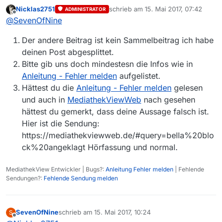
der Liste, jedoch in der ZDF Mediathek abrufbar.
Nicklas2751
schrieb am
15. Mai 2017, 07:42
ADMINISTRATOR
In der Liste befindet sich lediglich die
zuletzt editiert von
Offline
@
SevenOfNine
Hörfassung. Danke.
Der andere Beitrag ist kein Sammelbeitrag ich habe
deinen Post abgesplittet.
Bitte gib uns doch mindestesn die Infos wie in
Anleitung - Fehler melden
aufgelistet.
Hättest du die
Anleitung - Fehler melden
gelesen
und auch in
MediathekViewWeb
nach gesehen
hättest du gemerkt, dass deine Aussage falsch ist.
Hier ist die Sendung:
https://mediathekviewweb.de/#query=bella%20blo
ck%20angeklagt Hörfassung und normal.
MediathekView Entwickler | Bugs?:
Anleitung Fehler melden
| Fehlende
Sendungen?:
Fehlende Sendung melden
SevenOfNine
schrieb am
15. Mai 2017, 10:24
S
zuletzt editiert von
Offline