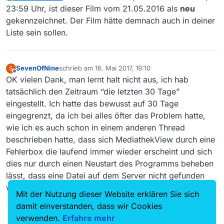
Fassung mit der aktuellsten Filmliste trotzdem
23:59 Uhr, ist dieser Film vom 21.05.2016 als
neu
nicht zu finden, Ich suche mit der Funktion “Alle
gekennzeichnet. Der Film hätte demnach auch in deiner
Sender -> irgendwo”. Dort ist der Film weder
Liste sein sollen.
unter “Bella Block” noch unter “angeklagt” als
Suchbegriff zu finden. Auch im
MediatheViewWeb war der Film erst nachem Du
gepostet hattest, sichtbar. Ich hatte das nicht
SevenOfNine
schrieb am
16. Mai 2017, 19:10
S
zuletzt editiert von
geschrieben um “rumzumeckern”, sondern
Offline
OK vielen Dank, man lernt halt nicht aus, ich hab
darauf aufmerksam zu machen, dass eine
tatsächlich den Zeitraum “die letzten 30 Tage”
Sendung im MediathekView 13 fehlt. Beim ZDF
ist mir in den letzten 14 Tagen schon öfter
eingestellt. Ich hatte das bewusst auf 30 Tage
aufgefallen, dass Sendungen nicht in der Liste
eingegrenzt, da ich bei alles öfter das Problem hatte,
stehen, oder erst nach einigen Tagen in der Liste
wie ich es auch schon in einem anderen Thread
stehen.
beschrieben hatte, dass sich MediathekView durch eine
Fehlerbox die laufend immer wieder erscheint und sich
dies nur durch einen Neustart des Programms beheben
lässt, dass eine Datei auf dem Server nicht gefunden
wurde.
Mit der Nutzung dieser Website erklären Sie sich
damit einverstanden, dass wir Cookies
verwenden.
Erfahre mehr