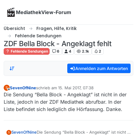
Skip to content
MediathekView-Forum
Übersicht
Fragen, Hilfe, Kritik
Fehlende Sendungen
ZDF Bella Block - Angeklagt fehlt
Fehlende Sendungen
6
4
2.1k
2
Anmelden zum Antworten
SevenOfNine
schrieb am
15. Mai 2017, 07:38
S
zuletzt editiert von
Offline
Die Sendung “Bella Block - Angeklagt” ist nicht in der
Liste, jedoch in der ZDF Mediathek abrufbar. In der
Liste befindet sich lediglich die Hörfassung. Danke.
SevenOfNine
Die Sendung “Bella Block - Angeklagt” ist nicht in
S