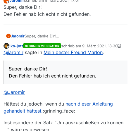
Jaromir
schrieb am
9. März 2021, 17:01
J
zuletzt editiert von
Offline
Super, danke Dir!
Den Fehler hab ich echt nicht gefunden.
Jaromir
Super, danke Dir!
J
Den Fehler hab ich echt nicht gefunden.
iks-jott
schrieb am
9. März 2021, 18:30
GLOBALER MODERATOR
zuletzt editiert von iks-jott
3. Sept. 202
Offline
@
jaromir
sagte in
Mein bester Freund Marlon
:
Super, danke Dir!
Den Fehler hab ich echt nicht gefunden.
@
Jaromir
Hättest du jedoch, wenn du
nach dieser Anleitung
gehandelt hättest.
:grinning_face:
Insbesondere der Satz “Um auszuschließen zu können,
…” wäre es gewesen.