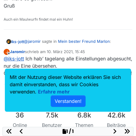
Gruß
Auch ein Maulwurfn findet mal ein Huhn!
@
jaromir
sagte in
Mein bester Freund Marlon
:
iks-jott
Jaromir
schrieb am
10. März 2021, 15:45
J
zuletzt editiert von
Offline
@
iks-jott
Ich hab’ tagelang alle Einstellungen abgesucht,
Super, danke Dir!
Den Fehler hab ich echt nicht gefunden.
nur die Eine übersehen.
@
Jaromir
Glaub mir, das vergesse ich nie wieder. Danke nochmal!
Mit der Nutzung dieser Website erklären Sie sich
Hättest du jedoch, wenn du
nach dieser Anleitung
damit einverstanden, dass wir Cookies
gehandelt hättest.
:grinning_face:
verwenden.
Erfahre mehr
Insbesondere der Satz “Um auszuschließen zu können,
…” wäre es gewesen.
Verstanden!
Gruß
36
7.5k
6.8k
42.6k
Online
Benutzer
Themen
Beiträge
1 / 1