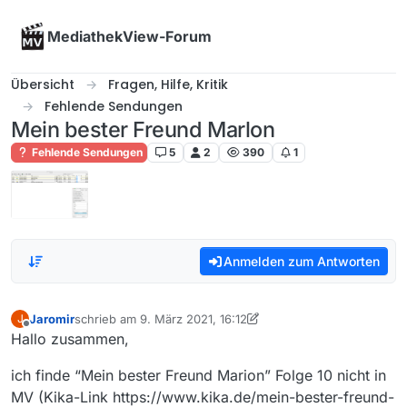
Skip to content
MediathekView-Forum
Übersicht
Fragen, Hilfe, Kritik
Fehlende Sendungen
Mein bester Freund Marlon
Fehlende Sendungen
5
2
390
1
Anmelden zum Antworten
Jaromir
schrieb am
9. März 2021, 16:12
J
zuletzt editiert von Jaromir
3. Sept. 2021, 17:12
Offline
Hallo zusammen,
ich finde “Mein bester Freund Marion” Folge 10 nicht in
MV (Kika-Link https://www.kika.de/mein-bester-freund-