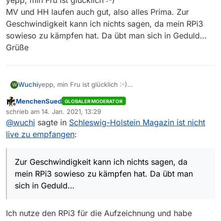
yepp, min Fru ist glücklich :-)
MV und HH laufen auch gut, also alles Prima. Zur
Geschwindigkeit kann ich nichts sagen, da mein RPi3
sowieso zu kämpfen hat. Da übt man sich in Geduld…
Grüße
Wuchi
yepp, min Fru ist glücklich :-)
W
MV und HH laufen auch gut, also alles Prima. Zur
MenchenSued
GLOBALER MODERATOR
Geschwindigkeit kann ich nichts sagen, da mein RPi3
Offline
schrieb am
14. Jan. 2021, 13:29
sowieso zu kämpfen hat. Da übt man sich in Geduld…
zuletzt editiert von
@
wuchi
sagte in
Schleswig-Holstein Magazin ist nicht
Grüße
live zu empfangen
:
Zur Geschwindigkeit kann ich nichts sagen, da
mein RPi3 sowieso zu kämpfen hat. Da übt man
sich in Geduld…
Ich nutze den RPi3 für die Aufzeichnung und habe