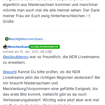
eigentlich aus Niedersachsen kommen und manchmal
möchte man auch mal die alte Heimat sehen. Der Dank
meiner Frau wir Euch ewig hinterherschleichen :-)
Grüße
Wuchi
@
MenchenSued
W
Das wäre natürlich großartig für uns, wenn das geht
MenchenSued
GLOBALER MODERATOR
:clapping_hands: .
Offline
schrieb am
13. Jan. 2021, 06:22
Was mich nur wundert ist, dass es vor einiger Zeit
zuletzt editiert von MenchenSued
@
pidoubleyou
war so freundlich, die NDR Livestreams
schon mal funktioniert hat, dass man eine
Wahlmöglichkeit hatte…
zu erweitern.
Naja, wenn Ihr das hinbekommt, dass man alle
Programme sehen kann, wäre es perfekt, weil wir
@
wuchi
Kannst Du bitte prüfen, ob die NDR
eigentlich aus Niedersachsen kommen und manchmal
Livestreams jetzt die richtigen Regionen abdecken? Bei
möchte man auch mal die alte Heimat sehen. Der Dank
mir braucht Niedersachsen und
meiner Frau wir Euch ewig hinterherschleichen :-)
Grüße
Mecklenburg/Vorpommern eine gefühlte Ewigkeit, bis
das erste Bild kommt, vielleicht gibt es da noch
Verbesserungsbedarf. Wichtig wäre jetzt aber erst mal