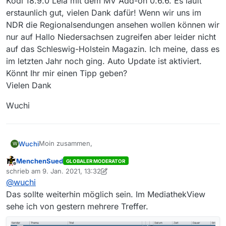
Kodi 18.9.0 Leia mit dem MV Add-on 0.6.6. Es läuft
erstaunlich gut, vielen Dank dafür! Wenn wir uns im
NDR die Regionalsendungen ansehen wollen können wir
nur auf Hallo Niedersachsen zugreifen aber leider nicht
auf das Schleswig-Holstein Magazin. Ich meine, dass es
im letzten Jahr noch ging. Auto Update ist aktiviert.
Könnt Ihr mir einen Tipp geben?
Vielen Dank
Wuchi
Moin zusammen,
Wuchi
W
MenchenSued
GLOBALER MODERATOR
ich bin neu hier und hoffe ich mache alles richtig. Ich
Offline
schrieb am
9. Jan. 2021, 13:32
habe bereits die Suchfunktion benutzt aber nichts
zuletzt editiert von MenchenSued
1. Sept. 2021, 14:36
@
wuchi
außer einem Beitrag aus 2019 gefunden. Daher nun
Wuchi
dieses Thema. Ich verwende einen Pi3 mit Libreelec
Das sollte weiterhin möglich sein. Im MediathekView
9.2.6 und Kodi 18.9.0 Leia mit dem MV Add-on 0.6.6. Es
sehe ich von gestern mehrere Treffer.
läuft erstaunlich gut, vielen Dank dafür! Wenn wir uns
im NDR die Regionalsendungen ansehen wollen können