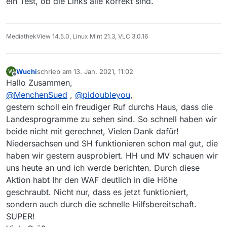
ein Test, ob die Links alle korrekt sind.
MediathekView 14.5.0, Linux Mint 21.3, VLC 3.0.16
Wuchi
schrieb am
13. Jan. 2021, 11:02
W
zuletzt editiert von
Offline
Hallo Zusammen,
@
MenchenSued
,
@
pidoubleyou
,
gestern scholl ein freudiger Ruf durchs Haus, dass die
Landesprogramme zu sehen sind. So schnell haben wir
beide nicht mit gerechnet, Vielen Dank dafür!
Niedersachsen und SH funktionieren schon mal gut, die
haben wir gestern ausprobiert. HH und MV schauen wir
uns heute an und ich werde berichten. Durch diese
Aktion habt Ihr den WAF deutlich in die Höhe
geschraubt. Nicht nur, dass es jetzt funktioniert,
sondern auch durch die schnelle Hilfsbereitschaft.
SUPER!