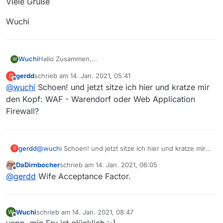
Viele Grüße
Wuchi
Hallo Zusammen,
Wuchi
W
@
MenchenSued
,
@
pidoubleyou
,
gerdd
schrieb am
14. Jan. 2021, 05:41
G
gestern scholl ein freudiger Ruf durchs Haus, dass die
Wuchi
zuletzt editiert von
Offline
@
wuchi
Schoen! und jetzt sitze ich hier und kratze mir
Landesprogramme zu sehen sind. So schnell haben wir
beide nicht mit gerechnet, Vielen Dank dafür!
den Kopf: WAF - Warendorf oder Web Application
Niedersachsen und SH funktionieren schon mal gut, die
Firewall?
haben wir gestern ausprobiert. HH und MV schauen wir
uns heute an und ich werde berichten. Durch diese
Aktion habt Ihr den WAF deutlich in die Höhe
geschraubt. Nicht nur, dass es jetzt funktioniert,
gerdd
@
wuchi
Schoen! und jetzt sitze ich hier und kratze mir
G
sondern auch durch die schnelle Hilfsbereitschaft.
den Kopf: WAF - Warendorf oder Web Application
SUPER!
DaDirnbocher
schrieb am
14. Jan. 2021, 06:05
Firewall?
zuletzt editiert von
Offline
Viele Grüße
@
gerdd
Wife Acceptance Factor.
Wuchi
schrieb am
14. Jan. 2021, 08:47
W
zuletzt editiert von
Offline