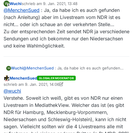
Wuchi
schrieb am
9. Jan. 2021, 13:48
W
zuletzt editiert von
Offline
@
MenchenSued
: Ja, da habe ich es auch gefunden
(nach Anleitung) aber im Livestream vom NDR ist es
nicht… oder ich schaue an der verkehrten Stelle…
Zu der entsprechenden Zeit sendet NDR ja verschiedene
Sendungen und ich bekomme nur den Niedersachsen
und keine Wahlmöglichkeit.
Wuchi
@
MenchenSued
: Ja, da habe ich es auch gefunden
W
(nach Anleitung) aber im Livestream vom NDR ist es
MenchenSued
GLOBALER MODERATOR
nicht… oder ich schaue an der verkehrten Stelle…
Offline
schrieb am
9. Jan. 2021, 14:06
Zu der entsprechenden Zeit sendet NDR ja
zuletzt editiert von MenchenSued
1. Sept. 2021, 15:28
@
wuchi
verschiedene Sendungen und ich bekomme nur den
Niedersachsen und keine Wahlmöglichkeit.
Verstehe. Soweit ich weiß, gibt es von NDR nur einen
Livestream in MediathekView. Welcher das ist (es gibt
NDR für Hamburg, Mecklenburg-Vorpommern,
Niedersachsen und Schleswig-Holstein), kann ich nicht
sagen. Vielleicht sollten wir die 4 Livestreams alle mit