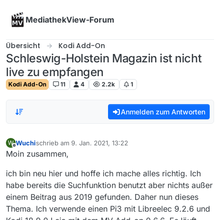
Skip to content
MediathekView-Forum
Übersicht
Kodi Add-On
Schleswig-Holstein Magazin ist nicht
live zu empfangen
Kodi Add-On
11
4
2.2k
1
Anmelden zum Antworten
Wuchi
schrieb am
9. Jan. 2021, 13:22
W
zuletzt editiert von
Offline
Moin zusammen,
ich bin neu hier und hoffe ich mache alles richtig. Ich
habe bereits die Suchfunktion benutzt aber nichts außer
einem Beitrag aus 2019 gefunden. Daher nun dieses
Thema. Ich verwende einen Pi3 mit Libreelec 9.2.6 und