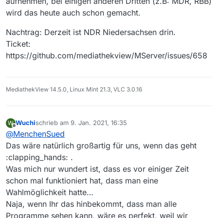
aufnehmen, bei einigen anderen Dritten (z.B: MDR, RBB)
wird das heute auch schon gemacht.
Nachtrag: Derzeit ist NDR Niedersachsen drin.
Ticket:
https://github.com/mediathekview/MServer/issues/658
MediathekView 14.5.0, Linux Mint 21.3, VLC 3.0.16
Wuchi
schrieb am
9. Jan. 2021, 16:35
W
zuletzt editiert von
Offline
@
MenchenSued
Das wäre natürlich großartig für uns, wenn das geht
:clapping_hands: .
Was mich nur wundert ist, dass es vor einiger Zeit
schon mal funktioniert hat, dass man eine
Wahlmöglichkeit hatte…
Naja, wenn Ihr das hinbekommt, dass man alle
Programme sehen kann, wäre es perfekt, weil wir