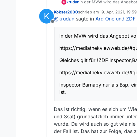
In der MVW wird das Angebot 
krudan
K
Kokser2000
schrieb am
19. Apr. 2021, 19:59
K
https://mediathekviewweb.
zuletzt editiert von
@
krudan
sagte in
Ard One und ZDF
Offline
Gleiches gilt für !ZDF Inspect
In der MVW wird das Angebot von
https://mediathekviewweb.d
https://mediathekviewweb.de/#
Inspector Barnaby nur als Bsp
Gleiches gilt für !ZDF Inspector,
https://mediathekviewweb.de/#
Inspector Barnaby nur als Bsp. ei
ist.
Das ist richtig, wenn es sich um W
und 3sat) grundsätzlich immer unte
wurde. Da wird auch so gut wie nie 
der Fall ist. Das hat zur Folge, das