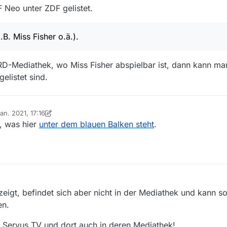
 Neo unter ZDF gelistet.
 irgendwann wieder?
B. Miss Fisher o.ä.).
ARD-Mediathek, wo Miss Fisher abspielbar ist, dann kann ma
gelistet sind.
Jan. 2021, 17:16
 von iks-jott
1. Juni 2021, 18:18
, was hier
unter dem blauen Balken steht
.
igt, befindet sich aber nicht in der Mediathek und kann so
en.
ei Servus TV und dort auch in deren Mediathek!