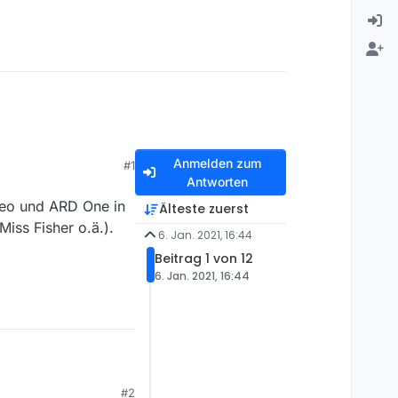
Anmelden zum
#1
Antworten
 Neo und ARD One in
Älteste zuerst
Miss Fisher o.ä.).
6. Jan. 2021, 16:44
Beitrag 1 von 12
6. Jan. 2021, 16:44
eo und ARD One in MV
#2
Fisher o.ä.). Woran