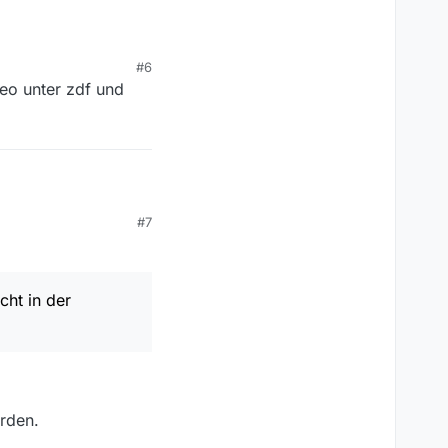
eo und ARD One in MV
#6
Fisher o.ä.). Woran
neo unter zdf und
te auf den nicht mehr
#7
cht in der
 in der Mediathek zu
ei Brokenwood z.B.
rden.