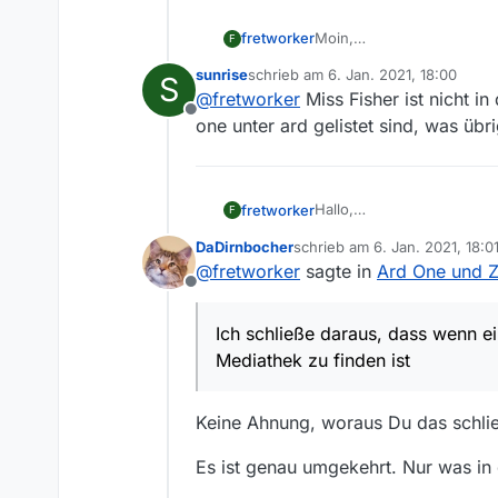
fretworker
Moin,
F
ich meine mich zu erinner
sunrise
schrieb am
6. Jan. 2021, 18:00
S
gelistet waren. In der Sen
zuletzt editiert von
@
fretworker
Miss Fisher ist nicht i
liegt das und kommen sie
Offline
Danke und Gruß
one unter ard gelistet sind, was übr
Hallo,
fretworker
F
Miss Fisher war nur ein Be
DaDirnbocher
schrieb am
6. Jan. 2021, 18:0
offensichtlichen Sender.
@
dadirnbocher
sagte in
A
zuletzt editiert von DaDirnbo
@
fretworker
sagte in
Ard One und 
Offline
@
fretworker
ONE ist un
Ich schließe daraus, dass wenn ein
Mediathek zu finden ist
Das war die Antwort, viel
Ich schließe daraus, dass 
Keine Ahnung, woraus Du das schlies
finden ist (oder man ebe
(stammt aus Neuseeland) 
Es ist genau umgekehrt. Nur was in