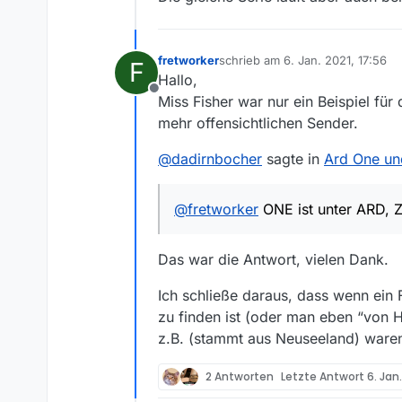
fretworker
schrieb am
6. Jan. 2021, 17:56
F
zuletzt editiert von
Hallo,
Offline
Miss Fisher war nur ein Beispiel für
mehr offensichtlichen Sender.
@
dadirnbocher
sagte in
Ard One u
@
fretworker
ONE ist unter ARD, Z
Das war die Antwort, vielen Dank.
Ich schließe daraus, dass wenn ein F
zu finden ist (oder man eben “von
z.B. (stammt aus Neuseeland) waren
2 Antworten
Letzte Antwort
6. Jan.