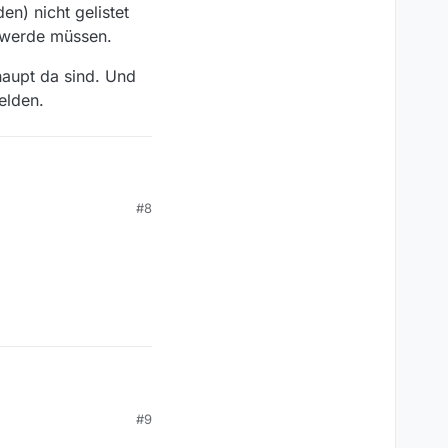
n) nicht gelistet
 werde müssen.
aupt da sind. Und
elden.
te auf den nicht mehr
#8
 in der Mediathek zu
ei Brokenwood z.B.
#9