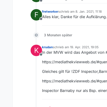
Offline
das mußt du die Sender frage
fretworker
schrieb am
8. Jan. 2021, 11:18
F
zuletzt editiert von
Alles klar, Danke für die Aufklärung.
Offline
3 Monaten später
krudan
schrieb am
19. Apr. 2021, 19:05
K
zuletzt editiert von
In der MVW wird das Angebot von #
Offline
https://mediathekviewweb.de/#qu
Gleiches gilt für !ZDF Inspector,Bar
https://mediathekviewweb.de/#qu
Inspector Barnaby nur als Bsp. eine