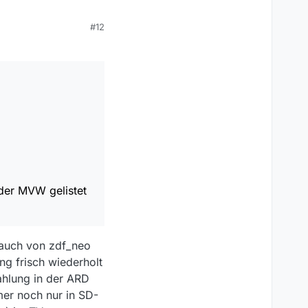
#12
elistet ist.
 der MVW gelistet
(auch von zdf_neo
ng frisch wiederholt
ahlung in der ARD
mmer noch nur in SD-