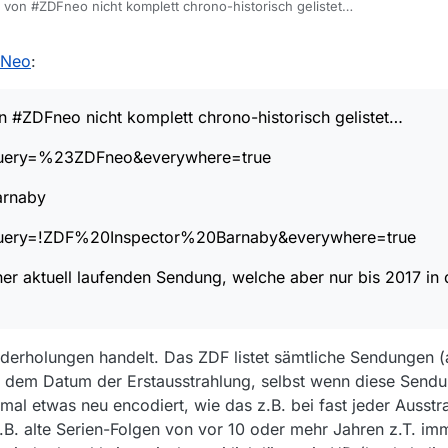
von #ZDFneo nicht komplett chrono-historisch gelistet…
de/#query=%23ZDFneo&everywhere=true
 Neo
:
or,Barnaby
 #ZDFneo nicht komplett chrono-historisch gelistet…
e/#query=!ZDF%20Inspector%20Barnaby&everywhere=true
query=%23ZDFneo&everywhere=true
. einer aktuell laufenden Sendung, welche aber nur bis 2017 in der MVW g
Barnaby
query=!ZDF%20Inspector%20Barnaby&everywhere=true
ner aktuell laufenden Sendung, welche aber nur bis 2017 in
iederholungen handelt. Das ZDF listet sämtliche Sendungen 
r dem Datum der Erstausstrahlung, selbst wenn diese Sendu
mal etwas neu encodiert, wie das z.B. bei fast jeder Ausstr
 z.B. alte Serien-Folgen von vor 10 oder mehr Jahren z.T. i