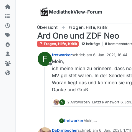
Skip to content
MediathekView-Forum
Übersicht
Fragen, Hilfe, Kritik
Ard One und ZDF Neo
Fragen, Hilfe, Kritik
12
beiträge
8
kommentator
fretworker
schrieb am
6. Jan. 2021, 16:44
F
zuletzt editiert von
Moin,
Offline
ich meine mich zu erinnern, dass n
MV gelistet waren. In der Senderlist
Woran liegt das und kommen sie i
Danke und Gruß
S
2 Antworten
Letzte Antwort
6. Jan.
fretworker
Moin,
F
ich meine mich zu erinner
DaDirnbocher
schrieb am
6. Jan. 2021, 17:11
gelistet waren. In der Sen