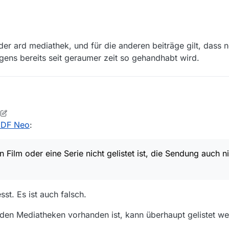
n, dass noch vor gar nicht allzu langer Zeit die Sendungen von ZDF N
derliste erscheinen sie nicht, Sendungen von dort auch nicht (z.B. Miss 
n der ard mediathek, und für die anderen beiträge gilt, dass 
 irgendwann wieder?
igens bereits seit geraumer zeit so gehandhabt wird.
ispiel für den Sender, das war wohl missverständlich. Meine Frage ziel
1
rd One und ZDF Neo
:
cher
1. Juni 2021, 19:03
ZDF Neo
:
ter ARD, ZDF Neo unter ZDF gelistet.
 Film oder eine Serie nicht gelistet ist, die Sendung auch ni
en Dank.
wenn ein Film oder eine Serie nicht gelistet ist, die Sendung auch nicht
st. Es ist auch falsch.
n “von Hand” nachschauen muss). Was kann es da für Gründe geben? B
waren es wohl rechtliche Fragen.
 den Mediatheken vorhanden ist, kann überhaupt gelistet we