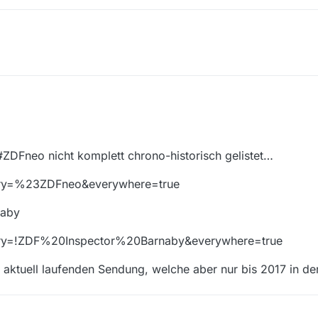
n, hier bist du damit falsch.
ZDFneo nicht komplett chrono-historisch gelistet…
ery=%23ZDFneo&everywhere=true
naby
ery=!ZDF%20Inspector%20Barnaby&everywhere=true
r aktuell laufenden Sendung, welche aber nur bis 2017 in der