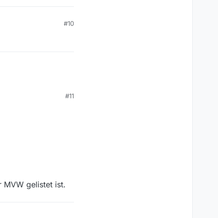
#10
#11
 MVW gelistet ist.