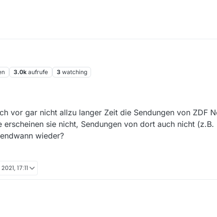
en
3.0k
aufrufe
3
watching
och vor gar nicht allzu langer Zeit die Sendungen von ZDF
e erscheinen sie nicht, Sendungen von dort auch nicht (z.B. 
rgendwann wieder?
 2021, 17:11
n, dass noch vor gar nicht allzu langer Zeit die Sendungen von ZDF N
derliste erscheinen sie nicht, Sendungen von dort auch nicht (z.B. Miss 