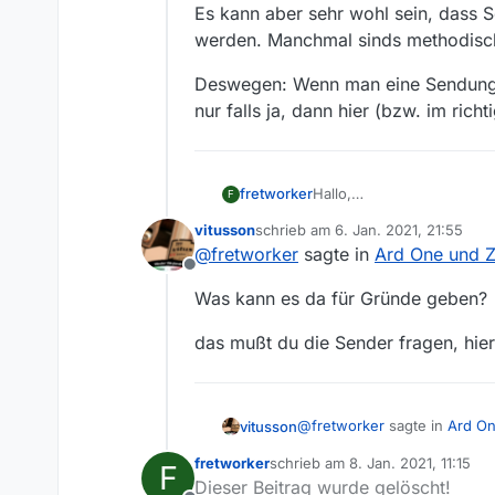
Es kann aber sehr wohl sein, dass 
werden. Manchmal sinds methodisch
Deswegen: Wenn man eine Sendung v
nur falls ja, dann hier (bzw. im ri
Hallo,
fretworker
F
Miss Fisher war nur ein Be
vitusson
schrieb am
6. Jan. 2021, 21:55
offensichtlichen Sender.
@
dadirnbocher
sagte in
A
zuletzt editiert von
@
fretworker
sagte in
Ard One und 
Offline
@
fretworker
ONE ist un
Was kann es da für Gründe geben?
das mußt du die Sender fragen, hier 
Das war die Antwort, viel
Ich schließe daraus, dass 
finden ist (oder man ebe
@
fretworker
sagte in
Ard O
vitusson
(stammt aus Neuseeland) 
fretworker
schrieb am
8. Jan. 2021, 11:15
F
Was kann es da für Gründe
zuletzt editiert von
Dieser Beitrag wurde gelöscht!