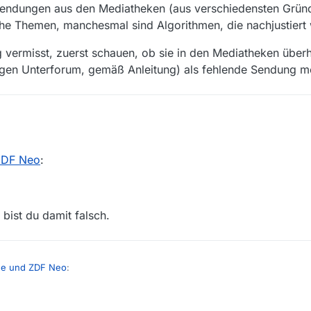
Sendungen aus den Mediatheken (aus verschiedensten Gründe
e Themen, manchesmal sind Algorithmen, die nachjustiert
ermisst, zuerst schauen, ob sie in den Mediatheken überh
chtigen Unterforum, gemäß Anleitung) als fehlende Sendung m
ispiel für den Sender, das war wohl missverständlich. Meine Frage ziel
rd One und ZDF Neo
:
ZDF Neo
:
ter ARD, ZDF Neo unter ZDF gelistet.
bist du damit falsch.
en Dank.
wenn ein Film oder eine Serie nicht gelistet ist, die Sendung auch nicht
n “von Hand” nachschauen muss). Was kann es da für Gründe geben? B
ne und ZDF Neo
:
waren es wohl rechtliche Fragen.
 geben?