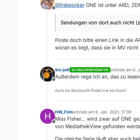
zuletzt editiert von
@
fretworker
ONE ist unter ARD, ZDF
liegt das und kommen sie
Offline
Danke und Gruß
Sendungen von dort auch nicht (z.
Poste doch bitte einen Link in die 
woran es liegt, dass sie in MV nicht 
iks-jott
schrieb am
6. 
GLOBALER MODERATOR
zuletzt editiert
Außerdem rege ich an, das zu lesen
Offline
Auch ein Maulwurfn findet mal ein Huhn!
HW_Film
schrieb am
6. Jan. 2021, 17:39
H
zuletzt editiert von
Miss Fisher… wird zwar auf ONE geze
Offline
von MediathekView gefunden werd
Die gleiche Serie läuft aber auch b