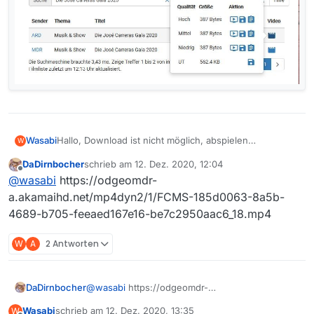
Wasabi
Hallo, Download ist nicht möglich, abspielen
W
funktioniert.
DaDirnbocher
schrieb am
12. Dez. 2020, 12:04
zuletzt editiert von
Offline
@
wasabi
https://odgeomdr-
a.akamaihd.net/mp4dyn2/1/FCMS-185d0063-8a5b-
4689-b705-feeaed167e16-be7c2950aac6_18.mp4
W
A
2 Antworten
DaDirnbocher
@
wasabi
https://odgeomdr-
a.akamaihd.net/mp4dyn2/1/FCMS-185d0063-
Wasabi
schrieb am
12. Dez. 2020, 13:35
W
8a5b-4689-b705-feeaed167e16-