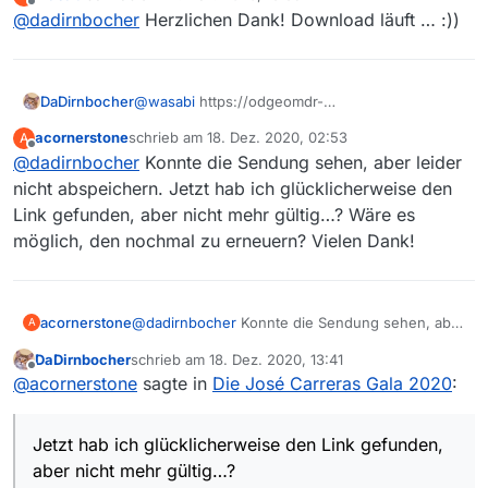
zuletzt editiert von
Offline
@
dadirnbocher
Herzlichen Dank! Download läuft … :))
be7c2950aac6_18.mp4
DaDirnbocher
@
wasabi
https://odgeomdr-
a.akamaihd.net/mp4dyn2/1/FCMS-185d0063-
acornerstone
schrieb am
18. Dez. 2020, 02:53
A
8a5b-4689-b705-feeaed167e16-
zuletzt editiert von
Offline
@
dadirnbocher
Konnte die Sendung sehen, aber leider
be7c2950aac6_18.mp4
nicht abspeichern. Jetzt hab ich glücklicherweise den
Link gefunden, aber nicht mehr gültig…? Wäre es
möglich, den nochmal zu erneuern? Vielen Dank!
acornerstone
@
dadirnbocher
Konnte die Sendung sehen, aber
A
leider nicht abspeichern. Jetzt hab ich
DaDirnbocher
schrieb am
18. Dez. 2020, 13:41
glücklicherweise den Link gefunden, aber nicht
zuletzt editiert von
Offline
@
acornerstone
sagte in
Die José Carreras Gala 2020
:
mehr gültig…? Wäre es möglich, den nochmal zu
erneuern? Vielen Dank!
Jetzt hab ich glücklicherweise den Link gefunden,
aber nicht mehr gültig…?