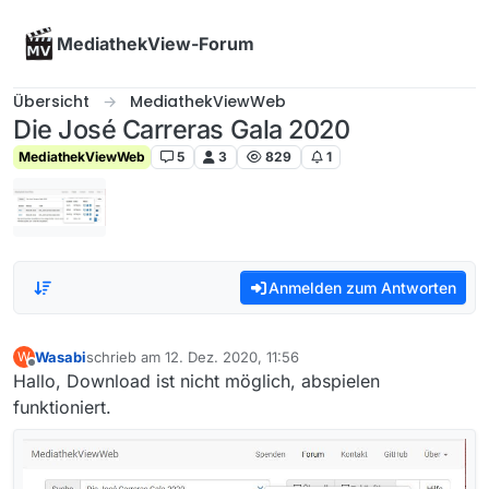
Skip to content
MediathekView-Forum
Übersicht
MediathekViewWeb
Die José Carreras Gala 2020
MediathekViewWeb
5
3
829
1
Anmelden zum Antworten
Wasabi
schrieb am
12. Dez. 2020, 11:56
W
zuletzt editiert von
Offline
Hallo, Download ist nicht möglich, abspielen
funktioniert.