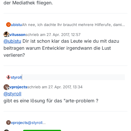
der Mediathek fliegen.
ubistu
Ah nee, ich dachte Ihr braucht mehrere Hilferufe, damit
U
das Thema wichtig wird. Anyway, vielen Dank im voraus
vitusson
schrieb am
27. Apr. 2017, 12:57
für eine Lösung, ehe die Filme nach 7 Tagen aus der
zuletzt editiert von
Offline
@
ubistu
Dir ist schon klar das Leute wie du mit dazu
Mediathek fliegen.
beitragen warum Entwickler irgendwann die Lust
verlieren?
styroll
@
ubistu
sagte: Seit dem tauchen keine arte Filme
vprojects
schrieb am
27. Apr. 2017, 13:34
V
mehr in Mediathekview auf (nur von arte concert
zuletzt editiert von
Offline
Ja,
das ist bekannt
(und wenn man die 2 Posts unter
gibt’s noch was).
@
styroll
deinem eigenen lesen würde, dann wüsstest du das
gibt es eine lösung für das "arte-problem ?
auch…)
vprojects
@
styroll
V
gibt es eine lösung für das "arte-problem ?