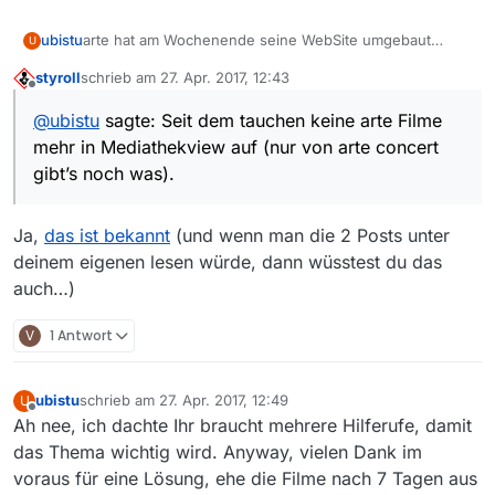
ubistu
arte hat am Wochenende seine WebSite umgebaut
U
(21./22.04.). Seit dem tauchen keine arte Filme mehr in
styroll
schrieb am
27. Apr. 2017, 12:43
Mediathekview auf (nur von arte concert gibt’s noch
zuletzt editiert von
Offline
was).
@
ubistu
sagte: Seit dem tauchen keine arte Filme
mehr in Mediathekview auf (nur von arte concert
gibt’s noch was).
Ja,
das ist bekannt
(und wenn man die 2 Posts unter
deinem eigenen lesen würde, dann wüsstest du das
auch…)
V
1 Antwort
ubistu
schrieb am
27. Apr. 2017, 12:49
U
zuletzt editiert von
Offline
Ah nee, ich dachte Ihr braucht mehrere Hilferufe, damit
das Thema wichtig wird. Anyway, vielen Dank im
voraus für eine Lösung, ehe die Filme nach 7 Tagen aus