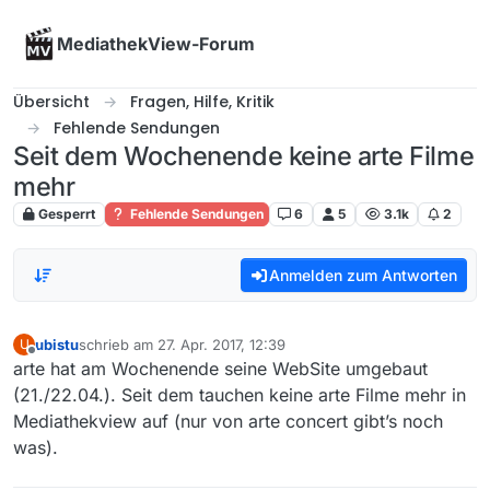
Skip to content
MediathekView-Forum
Übersicht
Fragen, Hilfe, Kritik
Fehlende Sendungen
Seit dem Wochenende keine arte Filme
mehr
Gesperrt
Fehlende Sendungen
6
5
3.1k
2
Anmelden zum Antworten
ubistu
schrieb am
27. Apr. 2017, 12:39
U
zuletzt editiert von
Offline
arte hat am Wochenende seine WebSite umgebaut
(21./22.04.). Seit dem tauchen keine arte Filme mehr in
Mediathekview auf (nur von arte concert gibt’s noch
was).