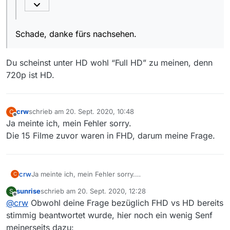
dass das auf die letzten 4 Filme auch
zutreffen wird. Speziell da alle Titel 2020
Schade, danke fürs nachsehen.
Wie Dein Link und die Erfahrung hier im Forum
ausgestrahlt wurden.
zeigt, ist diese Annahme ein Trugschluss.
Du scheinst unter HD wohl “Full HD” zu meinen, denn
720p ist HD.
crw
schrieb am
20. Sept. 2020, 10:48
C
zuletzt editiert von
Offline
Ja meinte ich, mein Fehler sorry.
Die 15 Filme zuvor waren in FHD, darum meine Frage.
crw
Ja meinte ich, mein Fehler sorry.
C
Die 15 Filme zuvor waren in FHD, darum meine Frage.
sunrise
schrieb am
20. Sept. 2020, 12:28
S
zuletzt editiert von
Offline
@
crw
Obwohl deine Frage bezüglich FHD vs HD bereits
stimmig beantwortet wurde, hier noch ein wenig Senf
meinerseits dazu: