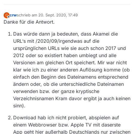
crw
schrieb am
20. Sept. 2020, 17:49
C
zuletzt editiert von
Offline
Danke für die Antwort.
Das würde dann ja bedeuten, dass Akamei die
URL‘s mit /2020/09/irgendwas auf die
ursprünglichen URLs wie sie auch schon 2017 und
2012 oder so existiert haben umbiegt und alle
Versionen am gleichen Ort speichert. Mir war nicht
klar wie ich zu einer anderen Auflösung komme (ob
einfach den Beginn des Dateinamens entsprechend
ändern oder, ob die unterschiedliche Dateinamen
verwenden bzw. der ganze kryptische
Verzeichnisnamen Kram davor ergibt ja auch keinen
sinn).
Download hab ich nicht probiert, abspielen auf
einem Webbrowser bzw. Apple TV mit daserste
App geht hier außerhalb Deutschlands nur zwischen