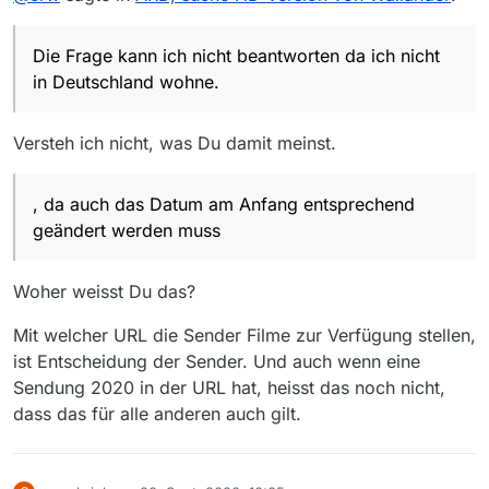
aber die Website ist schlauer und bemerkt das.
Könnte da bitte mal wer aus Deutschland ab 22 Uhr
nachsehen? Das mit der Zeitbeschränkung scheint auch
Die Frage kann ich nicht beantworten da ich nicht
neu zu sein.
https://www.daserste.de/unterhaltung/film/der-
donnerstags-krimi/videos/mankells-wallander-verrat-
in Deutschland wohne.
video-100.html
Das mit der Änderung auf 1920 alleine funktioniert nicht,
da auch das Datum am Anfang entsprechend geändert
Versteh ich nicht, was Du damit meinst.
werden muss (die bisherigen Filme haben da alle ein 2020
Danke.
irgendwas statt 2017 oder so).
, da auch das Datum am Anfang entsprechend
geändert werden muss
Woher weisst Du das?
Mit welcher URL die Sender Filme zur Verfügung stellen,
ist Entscheidung der Sender. Und auch wenn eine
Sendung 2020 in der URL hat, heisst das noch nicht,
dass das für alle anderen auch gilt.