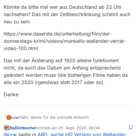
Könnte da bitte mal wer aus Deutschland ab 22 Uhr
nachsehen? Das mit der Zeitbeschränkung scheint auch
neu zu sein.
https://www.daserste.de/unterhaltung/film/der-
donnerstags-krimi/videos/mankells-wallander-verrat-
video-100.html
Das mit der Änderung auf 1920 alleine funktioniert
nicht, da auch das Datum am Anfang entsprechend
geändert werden muss (die bisherigen Filme haben da
alle ein 2020 irgendwas statt 2017 oder so).
Danke.
Hallo, danke für die schnelle Antwort.
crw
C
DaDirnbocher
schrieb am
20. Sept. 2020, 09:34
Die Frage kann ich nicht beantworten da ich nicht in
zuletzt editiert von
Offline
@
crw
sagte in
ARD, suche HD Version von Wallander
:
Deutschland wohne. MediathekView funktioniert für mich