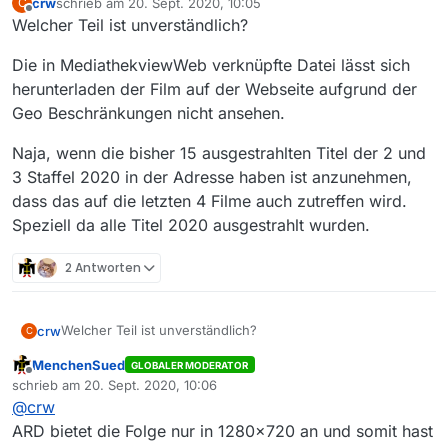
crw
schrieb am
20. Sept. 2020, 10:05
C
zuletzt editiert von
Offline
Welcher Teil ist unverständlich?
Die in MediathekviewWeb verknüpfte Datei lässt sich
herunterladen der Film auf der Webseite aufgrund der
Geo Beschränkungen nicht ansehen.
Naja, wenn die bisher 15 ausgestrahlten Titel der 2 und
3 Staffel 2020 in der Adresse haben ist anzunehmen,
dass das auf die letzten 4 Filme auch zutreffen wird.
Speziell da alle Titel 2020 ausgestrahlt wurden.
2 Antworten
Welcher Teil ist unverständlich?
crw
C
MenchenSued
GLOBALER MODERATOR
Die in MediathekviewWeb verknüpfte Datei lässt sich
Offline
schrieb am
20. Sept. 2020, 10:06
herunterladen der Film auf der Webseite aufgrund der
zuletzt editiert von
@
crw
Geo Beschränkungen nicht ansehen.
Naja, wenn die bisher 15 ausgestrahlten Titel der 2 und 3
Staffel 2020 in der Adresse haben ist anzunehmen, dass
ARD bietet die Folge nur in 1280x720 an und somit hast
das auf die letzten 4 Filme auch zutreffen wird. Speziell da