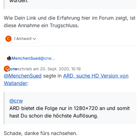
wurden.
Wie Dein Link und die Erfahrung hier im Forum zeigt, ist
diese Annahme ein Trugschluss.
C
1 Antwort
MenchenSued
@
crw
ARD bietet die Folge nur in 1280x720 an und
crw
schrieb am
20. Sept. 2020, 10:19
C
somit hast Du schon die höchste Auflösung.
zuletzt editiert von
Offline
@
MenchenSued
sagte in
ARD, suche HD Version von
Wallander
:
@
crw
ARD bietet die Folge nur in 1280x720 an und somit
hast Du schon die höchste Auflösung.
Schade, danke fürs nachsehen.