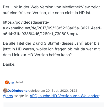
Der Link in der Web Version von MediathekView zeigt
auf eine frühere Version, die noch nicht in HD ist.
https://pdvideosdaserste-
a.akamaihd.net/de/2017/09/28/5228a05a-3621-4eed-
a6d4-31fa9388f4d6/1280-1_739806.mp4
Da alle Titel der 2 und 3 Staffel (dieses Jahr) aber bis
jetzt in HD waren, wollte ich fragen ob mir da wer mit
dem Link zur HD Version helfen kann?
Danke.
Hallo!
crw
C
DaDirnbocher
schrieb am
20. Sept. 2020, 01:36
Ich bin neu hier und habe eine Frage zu einem bereits
zuletzt editiert von
Offline
@
crw
sagte in
ARD, suche HD Version von Wallander
:
ausgestrahlten Titel der ARD (Wallander - Verrat vom
18.09.20).
Meine Frage passt irgendwie nicht zum bereits
vorhandenen Wallander Thema.