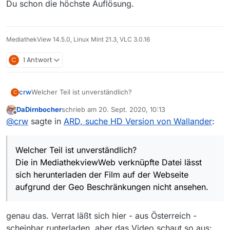
Du schon die höchste Auflösung.
alle Titel 2020 ausgestrahlt wurden.
MediathekView 14.5.0, Linux Mint 21.3, VLC 3.0.16
C
1 Antwort
Welcher Teil ist unverständlich?
crw
C
DaDirnbocher
schrieb am
20. Sept. 2020, 10:13
Die in MediathekviewWeb verknüpfte Datei lässt sich
zuletzt editiert von
Offline
@
crw
sagte in
ARD, suche HD Version von Wallander
:
herunterladen der Film auf der Webseite aufgrund der
Geo Beschränkungen nicht ansehen.
Naja, wenn die bisher 15 ausgestrahlten Titel der 2 und 3
Staffel 2020 in der Adresse haben ist anzunehmen, dass
Welcher Teil ist unverständlich?
das auf die letzten 4 Filme auch zutreffen wird. Speziell da
alle Titel 2020 ausgestrahlt wurden.
Die in MediathekviewWeb verknüpfte Datei lässt
sich herunterladen der Film auf der Webseite
aufgrund der Geo Beschränkungen nicht ansehen.
genau das. Verrat läßt sich hier - aus Österreich -
scheinbar runterladen, aber das Video schaut so aus: