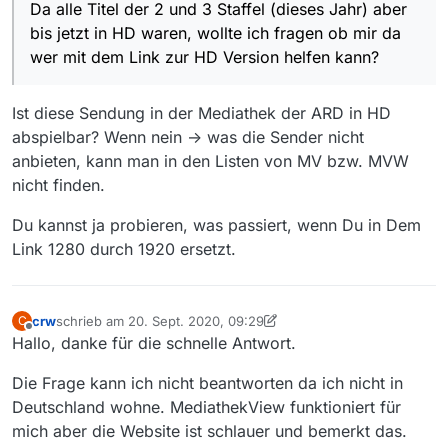
Da alle Titel der 2 und 3 Staffel (dieses Jahr) aber
Der Link in der Web Version von MediathekView zeigt auf
eine frühere Version, die noch nicht in HD ist.
bis jetzt in HD waren, wollte ich fragen ob mir da
https://pdvideosdaserste-
wer mit dem Link zur HD Version helfen kann?
a.akamaihd.net/de/2017/09/28/5228a05a-3621-4eed-
a6d4-31fa9388f4d6/1280-1_739806.mp4
Da alle Titel der 2 und 3 Staffel (dieses Jahr) aber bis jetzt
in HD waren, wollte ich fragen ob mir da wer mit dem Link
Ist diese Sendung in der Mediathek der ARD in HD
zur HD Version helfen kann?
Danke.
abspielbar? Wenn nein -> was die Sender nicht
anbieten, kann man in den Listen von MV bzw. MVW
nicht finden.
Du kannst ja probieren, was passiert, wenn Du in Dem
Link 1280 durch 1920 ersetzt.
crw
schrieb am
20. Sept. 2020, 09:29
C
zuletzt editiert von crw
Offline
Hallo, danke für die schnelle Antwort.
Die Frage kann ich nicht beantworten da ich nicht in
Deutschland wohne. MediathekView funktioniert für
mich aber die Website ist schlauer und bemerkt das.