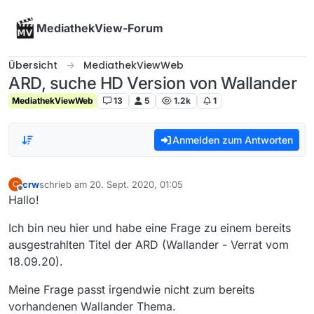
Skip to content
MediathekView-Forum
Übersicht
MediathekViewWeb
ARD, suche HD Version von Wallander
MediathekViewWeb
13
5
1.2k
1
Anmelden zum Antworten
crw
schrieb am
20. Sept. 2020, 01:05
C
zuletzt editiert von
Offline
Hallo!
Ich bin neu hier und habe eine Frage zu einem bereits
ausgestrahlten Titel der ARD (Wallander - Verrat vom
18.09.20).
Meine Frage passt irgendwie nicht zum bereits
vorhandenen Wallander Thema.