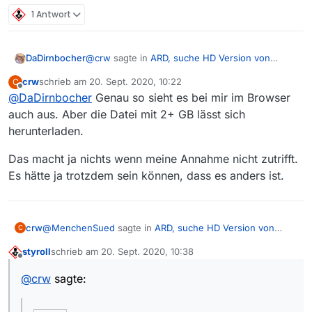
1 Antwort
@
crw
sagte in
ARD, suche HD Version von
DaDirnbocher
Wallander
:
crw
schrieb am
20. Sept. 2020, 10:22
C
zuletzt editiert von
Offline
@
DaDirnbocher
Genau so sieht es bei mir im Browser
Welcher Teil ist unverständlich?
Die in MediathekviewWeb verknüpfte Datei
auch aus. Aber die Datei mit 2+ GB lässt sich
genau das. Verrat läßt sich hier - aus Österreich
lässt sich herunterladen der Film auf der
herunterladen.
- scheinbar runterladen, aber das Video schaut
Webseite aufgrund der Geo
so aus:
Beschränkungen nicht ansehen.
Das macht ja nichts wenn meine Annahme nicht zutrifft.
Es hätte ja trotzdem sein können, dass es anders ist.
@
MenchenSued
sagte in
ARD, suche HD Version von
crw
C
Wallander
:
styroll
schrieb am
20. Sept. 2020, 10:38
zuletzt editiert von
Offline
@
crw
@
crw
sagte:
ARD bietet die Folge nur in 1280x720 an und somit
Schade, danke fürs nachsehen.
hast Du schon die höchste Auflösung.
@
crw
sagte in
ARD, suche HD Version von
Wallander
: