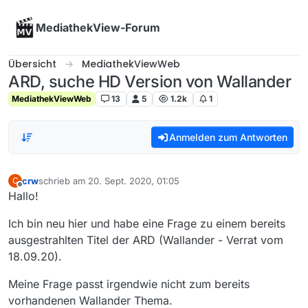
Skip to content
MediathekView-Forum
Übersicht
MediathekViewWeb
ARD, suche HD Version von Wallander
MediathekViewWeb
13
5
1.2k
1
Anmelden zum Antworten
crw
schrieb am
20. Sept. 2020, 01:05
C
zuletzt editiert von
Offline
Hallo!
Ich bin neu hier und habe eine Frage zu einem bereits
ausgestrahlten Titel der ARD (Wallander - Verrat vom
18.09.20).
Meine Frage passt irgendwie nicht zum bereits
vorhandenen Wallander Thema.