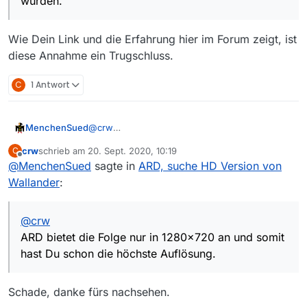
wurden.
Wie Dein Link und die Erfahrung hier im Forum zeigt, ist
diese Annahme ein Trugschluss.
C
1 Antwort
MenchenSued
@
crw
ARD bietet die Folge nur in 1280x720 an und
crw
schrieb am
20. Sept. 2020, 10:19
C
somit hast Du schon die höchste Auflösung.
zuletzt editiert von
Offline
@
MenchenSued
sagte in
ARD, suche HD Version von
Wallander
:
@
crw
ARD bietet die Folge nur in 1280x720 an und somit
hast Du schon die höchste Auflösung.
Schade, danke fürs nachsehen.