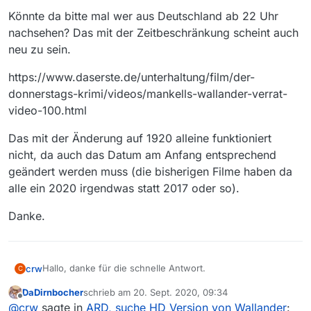
Könnte da bitte mal wer aus Deutschland ab 22 Uhr
nachsehen? Das mit der Zeitbeschränkung scheint auch
neu zu sein.
https://www.daserste.de/unterhaltung/film/der-
donnerstags-krimi/videos/mankells-wallander-verrat-
video-100.html
Das mit der Änderung auf 1920 alleine funktioniert
nicht, da auch das Datum am Anfang entsprechend
geändert werden muss (die bisherigen Filme haben da
alle ein 2020 irgendwas statt 2017 oder so).
Danke.
Hallo, danke für die schnelle Antwort.
crw
C
DaDirnbocher
schrieb am
20. Sept. 2020, 09:34
Die Frage kann ich nicht beantworten da ich nicht in
zuletzt editiert von
Offline
@
crw
sagte in
ARD, suche HD Version von Wallander
:
Deutschland wohne. MediathekView funktioniert für mich