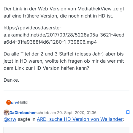
Der Link in der Web Version von MediathekView zeigt
auf eine frühere Version, die noch nicht in HD ist.
https://pdvideosdaserste-
a.akamaihd.net/de/2017/09/28/5228a05a-3621-4eed-
a6d4-31fa9388f4d6/1280-1_739806.mp4
Da alle Titel der 2 und 3 Staffel (dieses Jahr) aber bis
jetzt in HD waren, wollte ich fragen ob mir da wer mit
dem Link zur HD Version helfen kann?
Danke.
Hallo!
crw
C
DaDirnbocher
schrieb am
20. Sept. 2020, 01:36
Ich bin neu hier und habe eine Frage zu einem bereits
zuletzt editiert von
Offline
@
crw
sagte in
ARD, suche HD Version von Wallander
:
ausgestrahlten Titel der ARD (Wallander - Verrat vom
18.09.20).
Meine Frage passt irgendwie nicht zum bereits
vorhandenen Wallander Thema.