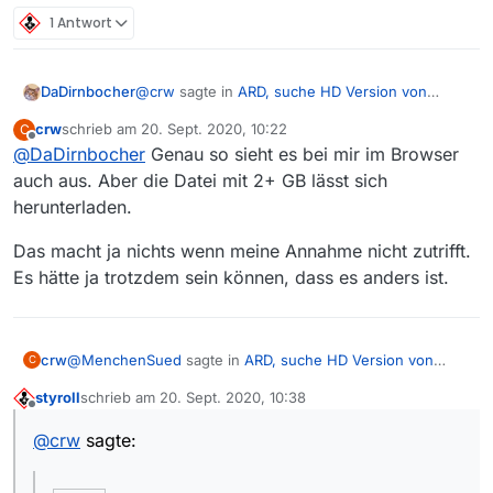
1 Antwort
@
crw
sagte in
ARD, suche HD Version von
DaDirnbocher
Wallander
:
crw
schrieb am
20. Sept. 2020, 10:22
C
zuletzt editiert von
Offline
@
DaDirnbocher
Genau so sieht es bei mir im Browser
Welcher Teil ist unverständlich?
Die in MediathekviewWeb verknüpfte Datei
auch aus. Aber die Datei mit 2+ GB lässt sich
genau das. Verrat läßt sich hier - aus Österreich
lässt sich herunterladen der Film auf der
herunterladen.
- scheinbar runterladen, aber das Video schaut
Webseite aufgrund der Geo
so aus:
Beschränkungen nicht ansehen.
Das macht ja nichts wenn meine Annahme nicht zutrifft.
Es hätte ja trotzdem sein können, dass es anders ist.
@
MenchenSued
sagte in
ARD, suche HD Version von
crw
C
Wallander
:
styroll
schrieb am
20. Sept. 2020, 10:38
zuletzt editiert von
Offline
@
crw
@
crw
sagte:
ARD bietet die Folge nur in 1280x720 an und somit
Schade, danke fürs nachsehen.
hast Du schon die höchste Auflösung.
@
crw
sagte in
ARD, suche HD Version von
Wallander
: