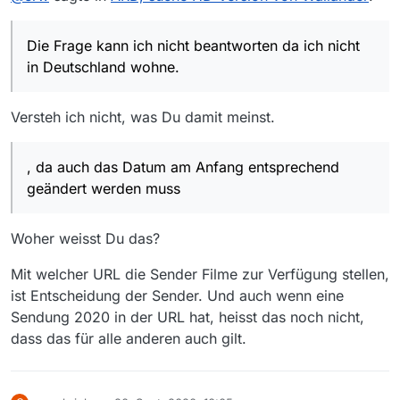
aber die Website ist schlauer und bemerkt das.
Könnte da bitte mal wer aus Deutschland ab 22 Uhr
nachsehen? Das mit der Zeitbeschränkung scheint auch
Die Frage kann ich nicht beantworten da ich nicht
neu zu sein.
https://www.daserste.de/unterhaltung/film/der-
donnerstags-krimi/videos/mankells-wallander-verrat-
in Deutschland wohne.
video-100.html
Das mit der Änderung auf 1920 alleine funktioniert nicht,
da auch das Datum am Anfang entsprechend geändert
Versteh ich nicht, was Du damit meinst.
werden muss (die bisherigen Filme haben da alle ein 2020
Danke.
irgendwas statt 2017 oder so).
, da auch das Datum am Anfang entsprechend
geändert werden muss
Woher weisst Du das?
Mit welcher URL die Sender Filme zur Verfügung stellen,
ist Entscheidung der Sender. Und auch wenn eine
Sendung 2020 in der URL hat, heisst das noch nicht,
dass das für alle anderen auch gilt.