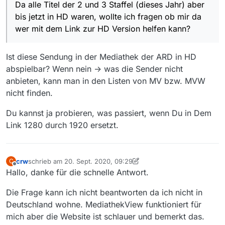
Da alle Titel der 2 und 3 Staffel (dieses Jahr) aber
Der Link in der Web Version von MediathekView zeigt auf
eine frühere Version, die noch nicht in HD ist.
bis jetzt in HD waren, wollte ich fragen ob mir da
https://pdvideosdaserste-
wer mit dem Link zur HD Version helfen kann?
a.akamaihd.net/de/2017/09/28/5228a05a-3621-4eed-
a6d4-31fa9388f4d6/1280-1_739806.mp4
Da alle Titel der 2 und 3 Staffel (dieses Jahr) aber bis jetzt
in HD waren, wollte ich fragen ob mir da wer mit dem Link
Ist diese Sendung in der Mediathek der ARD in HD
zur HD Version helfen kann?
Danke.
abspielbar? Wenn nein -> was die Sender nicht
anbieten, kann man in den Listen von MV bzw. MVW
nicht finden.
Du kannst ja probieren, was passiert, wenn Du in Dem
Link 1280 durch 1920 ersetzt.
crw
schrieb am
20. Sept. 2020, 09:29
C
zuletzt editiert von crw
Offline
Hallo, danke für die schnelle Antwort.
Die Frage kann ich nicht beantworten da ich nicht in
Deutschland wohne. MediathekView funktioniert für
mich aber die Website ist schlauer und bemerkt das.