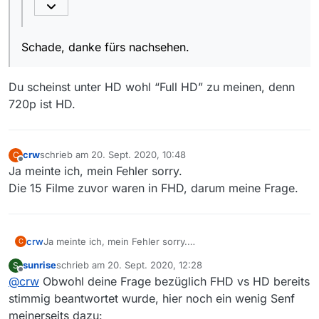
dass das auf die letzten 4 Filme auch
zutreffen wird. Speziell da alle Titel 2020
Schade, danke fürs nachsehen.
Wie Dein Link und die Erfahrung hier im Forum
ausgestrahlt wurden.
zeigt, ist diese Annahme ein Trugschluss.
Du scheinst unter HD wohl “Full HD” zu meinen, denn
720p ist HD.
crw
schrieb am
20. Sept. 2020, 10:48
C
zuletzt editiert von
Offline
Ja meinte ich, mein Fehler sorry.
Die 15 Filme zuvor waren in FHD, darum meine Frage.
crw
Ja meinte ich, mein Fehler sorry.
C
Die 15 Filme zuvor waren in FHD, darum meine Frage.
sunrise
schrieb am
20. Sept. 2020, 12:28
S
zuletzt editiert von
Offline
@
crw
Obwohl deine Frage bezüglich FHD vs HD bereits
stimmig beantwortet wurde, hier noch ein wenig Senf
meinerseits dazu: