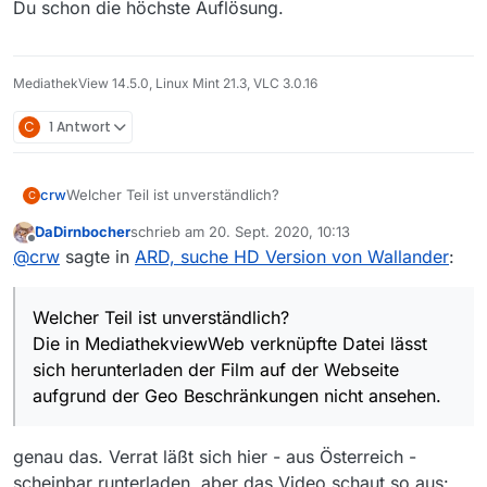
Du schon die höchste Auflösung.
alle Titel 2020 ausgestrahlt wurden.
MediathekView 14.5.0, Linux Mint 21.3, VLC 3.0.16
C
1 Antwort
Welcher Teil ist unverständlich?
crw
C
DaDirnbocher
schrieb am
20. Sept. 2020, 10:13
Die in MediathekviewWeb verknüpfte Datei lässt sich
zuletzt editiert von
Offline
@
crw
sagte in
ARD, suche HD Version von Wallander
:
herunterladen der Film auf der Webseite aufgrund der
Geo Beschränkungen nicht ansehen.
Naja, wenn die bisher 15 ausgestrahlten Titel der 2 und 3
Staffel 2020 in der Adresse haben ist anzunehmen, dass
Welcher Teil ist unverständlich?
das auf die letzten 4 Filme auch zutreffen wird. Speziell da
alle Titel 2020 ausgestrahlt wurden.
Die in MediathekviewWeb verknüpfte Datei lässt
sich herunterladen der Film auf der Webseite
aufgrund der Geo Beschränkungen nicht ansehen.
genau das. Verrat läßt sich hier - aus Österreich -
scheinbar runterladen, aber das Video schaut so aus: