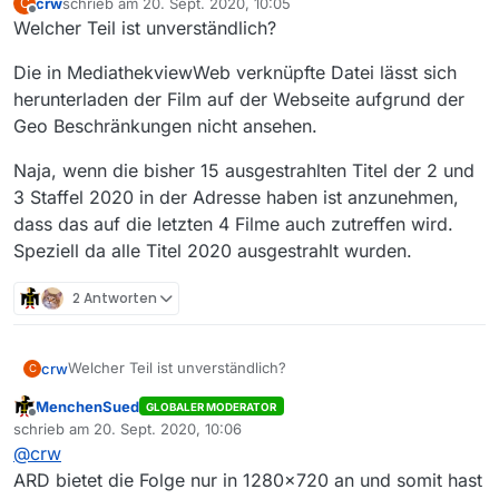
crw
schrieb am
20. Sept. 2020, 10:05
C
zuletzt editiert von
Offline
Welcher Teil ist unverständlich?
Die in MediathekviewWeb verknüpfte Datei lässt sich
herunterladen der Film auf der Webseite aufgrund der
Geo Beschränkungen nicht ansehen.
Naja, wenn die bisher 15 ausgestrahlten Titel der 2 und
3 Staffel 2020 in der Adresse haben ist anzunehmen,
dass das auf die letzten 4 Filme auch zutreffen wird.
Speziell da alle Titel 2020 ausgestrahlt wurden.
2 Antworten
Welcher Teil ist unverständlich?
crw
C
MenchenSued
GLOBALER MODERATOR
Die in MediathekviewWeb verknüpfte Datei lässt sich
Offline
schrieb am
20. Sept. 2020, 10:06
herunterladen der Film auf der Webseite aufgrund der
zuletzt editiert von
@
crw
Geo Beschränkungen nicht ansehen.
Naja, wenn die bisher 15 ausgestrahlten Titel der 2 und 3
Staffel 2020 in der Adresse haben ist anzunehmen, dass
ARD bietet die Folge nur in 1280x720 an und somit hast
das auf die letzten 4 Filme auch zutreffen wird. Speziell da