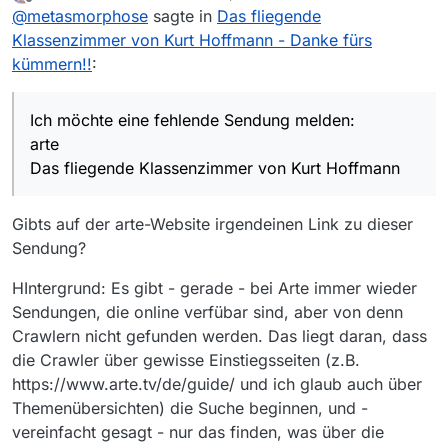
zuletzt editiert von
Offline
@
metasmorphose
sagte in
Das fliegende
Das fliegende Klassenzimmer von Kurt
Klassenzimmer von Kurt Hoffmann - Danke fürs
Hoffmann
kümmern!!
:
Folge:
https://www.arte.tv/de/videos/099343-000-
Ich möchte eine fehlende Sendung melden:
A/das-fliegende-klassenzimmer-von-kurt-
arte
hoffmann/
Windows 10
Das fliegende Klassenzimmer von Kurt Hoffmann
MediathekViewWeb
Gibts auf der arte-Website irgendeinen Link zu dieser
Sendung?
HIntergrund: Es gibt - gerade - bei Arte immer wieder
Sendungen, die online verfübar sind, aber von denn
Crawlern nicht gefunden werden. Das liegt daran, dass
die Crawler über gewisse Einstiegsseiten (z.B.
https://www.arte.tv/de/guide/ und ich glaub auch über
Themenübersichten) die Suche beginnen, und -
vereinfacht gesagt - nur das finden, was über die