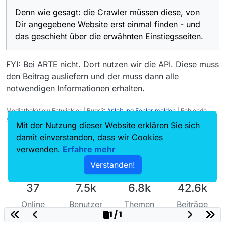
angegeben. Ich meinte aber einen Link auf der
Denn wie gesagt: die Crawler müssen diese, von
Arte-Website, der zu dieser Filmseite führt.
Denn wie gesagt: die Crawler müssen diese,
Dir angegebene Website erst einmal finden - und
von Dir angegebene Website erst einmal finden
- und das geschieht über die erwähnten
das geschieht über die erwähnten Einstiegsseiten.
Einstiegsseiten.
FYI: Bei ARTE nicht. Dort nutzen wir die API. Diese muss
den Beitrag ausliefern und der muss dann alle
notwendigen Informationen erhalten.
MediathekView Entwickler | Bugs?:
Anleitung Fehler melden
| Fehlende
Sendungen?:
Fehlende Sendung melden
Mit der Nutzung dieser Website erklären Sie sich
damit einverstanden, dass wir Cookies
verwenden.
Erfahre mehr
Verstanden!
37
7.5k
6.8k
42.6k
Online
Benutzer
Themen
Beiträge
1 / 1