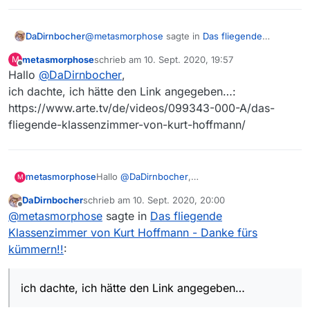
@
metasmorphose
sagte in
Das fliegende
DaDirnbocher
Klassenzimmer von Kurt Hoffmann - Danke fürs
metasmorphose
schrieb am
10. Sept. 2020, 19:57
M
kümmern!!
:
zuletzt editiert von
Offline
Hallo
@
DaDirnbocher
Ich möchte eine fehlende Sendung
,
melden:
ich dachte, ich hätte den Link angegeben…:
Gibts auf der arte-Website irgendeinen Link zu
arte
https://www.arte.tv/de/videos/099343-000-A/das-
dieser Sendung?
Das fliegende Klassenzimmer von Kurt
fliegende-klassenzimmer-von-kurt-hoffmann/
HIntergrund: Es gibt - gerade - bei Arte immer
Hoffmann
wieder Sendungen, die online verfübar sind,
aber von denn Crawlern nicht gefunden
werden. Das liegt daran, dass die Crawler über
metasmorphose
Hallo
@
DaDirnbocher
,
gewisse Einstiegsseiten (z.B.
M
ich dachte, ich hätte den Link angegeben…:
https://www.arte.tv/de/guide/ und ich glaub
DaDirnbocher
schrieb am
10. Sept. 2020, 20:00
https://www.arte.tv/de/videos/099343-000-
auch über Themenübersichten) die Suche
zuletzt editiert von
Offline
@
metasmorphose
sagte in
Das fliegende
A/das-fliegende-klassenzimmer-von-kurt-
beginnen, und - vereinfacht gesagt - nur das
hoffmann/
finden, was über die Einstiegsseiten verlinkt
Klassenzimmer von Kurt Hoffmann - Danke fürs
wird. Daher kann es hilfreich sein, derartige
kümmern!!
:
Verlinkungen mitzumelden - wenn es sie gibt.
ich dachte, ich hätte den Link angegeben…