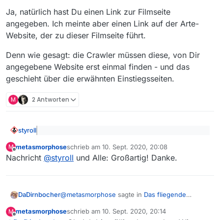
Ja, natürlich hast Du einen Link zur Filmseite
angegeben. Ich meinte aber einen Link auf der Arte-
Website, der zu dieser Filmseite führt.
Denn wie gesagt: die Crawler müssen diese, von Dir
angegebene Website erst einmal finden - und das
geschieht über die erwähnten Einstiegsseiten.
M
2 Antworten
styroll
@
metasmorphose
sagte: ich möchte eine fehlende
metasmorphose
schrieb am
10. Sept. 2020, 20:08
M
Sendung melden:
zuletzt editiert von
Offline
Vavideo
hilft. Dort auf Direktlinks klicken und mit
arte
Nachricht
@
styroll
und Alle: Großartig! Danke.
Rechtsklick auf die SQ-Version den Download starten.
Das fliegende Klassenzimmer von Kurt Hoffmann
@
metasmorphose
sagte: Die Sendung steht eben
NICHT! online.
@
metasmorphose
sagte in
Das fliegende
DaDirnbocher
Doch offenbar schon, aber sie erscheint nicht in der
Klassenzimmer von Kurt Hoffmann - Danke fürs
MV-Filmliste…
metasmorphose
schrieb am
10. Sept. 2020, 20:14
M
kümmern!!
:
zuletzt editiert von
Offline