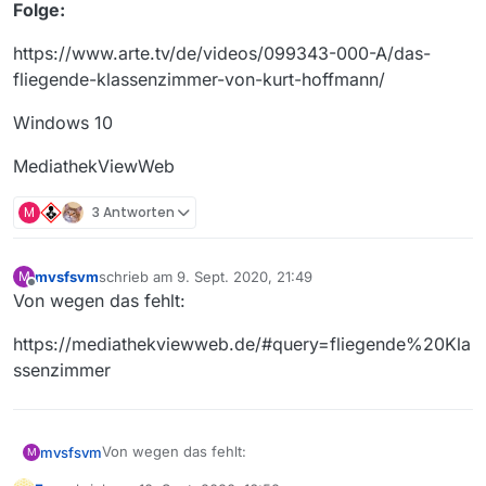
Folge:
https://www.arte.tv/de/videos/099343-000-A/das-
fliegende-klassenzimmer-von-kurt-hoffmann/
Windows 10
MediathekViewWeb
M
3 Antworten
mvsfsvm
schrieb am
9. Sept. 2020, 21:49
M
zuletzt editiert von
Offline
Von wegen das fehlt:
https://mediathekviewweb.de/#query=fliegende%20Kla
ssenzimmer
Von wegen das fehlt:
mvsfsvm
M