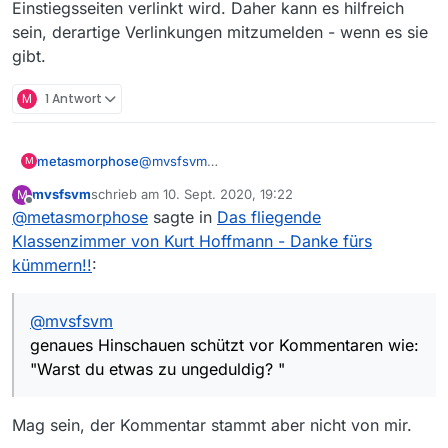
Einstiegsseiten verlinkt wird. Daher kann es hilfreich
sein, derartige Verlinkungen mitzumelden - wenn es sie
gibt.
M
1 Antwort
metasmorphose
@
mvsfsvm
M
genaues Hinschauen schützt vor
mvsfsvm
schrieb am
10. Sept. 2020, 19:22
M
Kommentaren wie: "Warst du etwas zu
zuletzt editiert von
Offline
@
metasmorphose
sagte in
Das fliegende
ungeduldig? "
Die Sendung steht eben NICHT! online. Ein
Klassenzimmer von Kurt Hoffmann - Danke fürs
Vergleich über den Link hätte Dir vielleicht
kümmern!!
:
verraten, dass die Länge des Films nicht 106,
sondern nur 88 min. lang ist… Trotzdem
Danke.
@
mvsfsvm
genaues Hinschauen schützt vor Kommentaren wie:
"Warst du etwas zu ungeduldig? "
Mag sein, der Kommentar stammt aber nicht von mir.