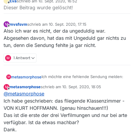
Eva
schrieb am
10. Sept. 2020, 16:52
https://mediathekviewweb.de/#query=fliegende%20
zuletzt editiert von
Offline
Dieser Beitrag wurde gelöscht!
Klassenzimmer
mvsfsvm
schrieb am
10. Sept. 2020, 17:15
M
zuletzt editiert von
Offline
Also ich war es nicht, der da ungeduldig war.
Abgesehen davon, hat das mit Ungeduld gar nichts zu
tun, denn die Sendung fehlte ja gar nicht.
M
1 Antwort
Ich möchte eine fehlende Sendung melden:
metasmorphose
M
metasmorphose
schrieb am
10. Sept. 2020, 18:05
M
arte
zuletzt editiert von
Offline
@
metasmorphose
Das fliegende Klassenzimmer von Kurt
Ich habe geschrieben: das fliegende Klassenzimmer -
Hoffmann
VON KURT HOFFMANN. (genau hinschauen!!!)
Folge:
Das ist die erste der drei Verfilmungen und nur bei arte
verfügbar. Ist da etwas machbar?
https://www.arte.tv/de/videos/099343-000-
A/das-fliegende-klassenzimmer-von-kurt-
Dank.