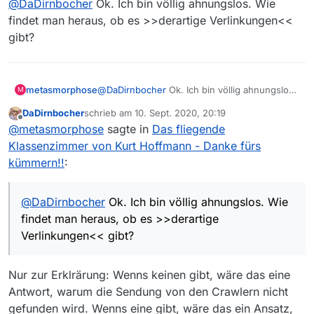
@
DaDirnbocher
Ok. Ich bin völlig ahnungslos. Wie
ich dachte, ich hätte den Link angegeben…
findet man heraus, ob es >>derartige Verlinkungen<<
gibt?
Ja, natürlich hast Du einen Link zur Filmseite
angegeben. Ich meinte aber einen Link auf der
Arte-Website, der zu dieser Filmseite führt.
Denn wie gesagt: die Crawler müssen diese,
von Dir angegebene Website erst einmal finden
metasmorphose
@
DaDirnbocher
Ok. Ich bin völlig ahnungslos.
M
- und das geschieht über die erwähnten
Wie findet man heraus, ob es >>derartige
Einstiegsseiten.
DaDirnbocher
schrieb am
10. Sept. 2020, 20:19
Verlinkungen<< gibt?
zuletzt editiert von
Offline
@
metasmorphose
sagte in
Das fliegende
Klassenzimmer von Kurt Hoffmann - Danke fürs
kümmern!!
:
@
DaDirnbocher
Ok. Ich bin völlig ahnungslos. Wie
findet man heraus, ob es >>derartige
Verlinkungen<< gibt?
Nur zur Erklrärung: Wenns keinen gibt, wäre das eine
Antwort, warum die Sendung von den Crawlern nicht
gefunden wird. Wenns eine gibt, wäre das ein Ansatz,