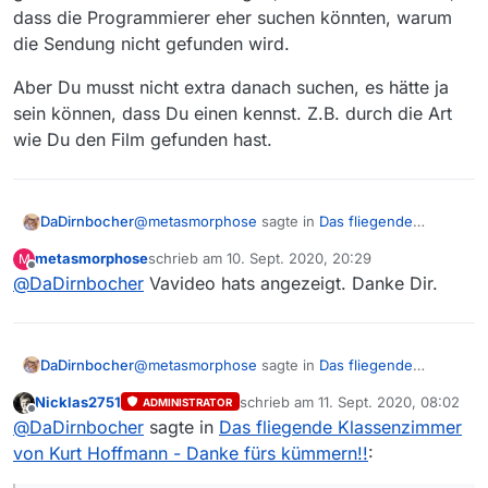
dass die Programmierer eher suchen könnten, warum
die Sendung nicht gefunden wird.
Aber Du musst nicht extra danach suchen, es hätte ja
sein können, dass Du einen kennst. Z.B. durch die Art
wie Du den Film gefunden hast.
@
metasmorphose
sagte in
Das fliegende
DaDirnbocher
Klassenzimmer von Kurt Hoffmann - Danke fürs
metasmorphose
schrieb am
10. Sept. 2020, 20:29
M
kümmern!!
:
zuletzt editiert von
Offline
@
DaDirnbocher
Vavideo hats angezeigt. Danke Dir.
@
DaDirnbocher
Ok. Ich bin völlig
ahnungslos. Wie findet man heraus, ob es
Nur zur Erklrärung: Wenns keinen gibt, wäre das
>>derartige Verlinkungen<< gibt?
eine Antwort, warum die Sendung von den
Crawlern nicht gefunden wird. Wenns eine gibt,
Aber Du musst nicht extra danach suchen, es
@
metasmorphose
sagte in
Das fliegende
DaDirnbocher
wäre das ein Ansatz, dass die Programmierer
hätte ja sein können, dass Du einen kennst. Z.B.
Klassenzimmer von Kurt Hoffmann - Danke fürs
eher suchen könnten, warum die Sendung nicht
Nicklas2751
schrieb am
11. Sept. 2020, 08:02
durch die Art wie Du den Film gefunden hast.
ADMINISTRATOR
kümmern!!
:
zuletzt editiert von
Offline
gefunden wird.
ich dachte, ich hätte den Link angegeben…
@
DaDirnbocher
sagte in
Das fliegende Klassenzimmer
von Kurt Hoffmann - Danke fürs kümmern!!
:
Ja, natürlich hast Du einen Link zur Filmseite