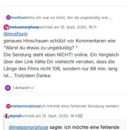
hoffmann/
Windows 10
MediathekViewWeb
mvsfsvm
Also ich war es nicht, der da ungeduldig war.
M
Abgesehen davon, hat das mit Ungeduld gar nichts
metasmorphose
schrieb am
10. Sept. 2020, 18:11
M
zu tun, denn die Sendung fehlte ja gar nicht.
zuletzt editiert von
Offline
@
mvsfsvm
genaues Hinschauen schützt vor Kommentaren wie:
"Warst du etwas zu ungeduldig? "
Die Sendung steht eben NICHT! online. Ein Vergleich
über den Link hätte Dir vielleicht verraten, dass die
Länge des Films nicht 106, sondern nur 88 min. lang
ist… Trotzdem Danke.
M
1 Antwort
Ich möchte eine fehlende Sendung melden:
metasmorphose
M
styroll
schrieb am
10. Sept. 2020, 18:41
arte
zuletzt editiert von styroll
9. Okt. 2020, 21:14
Offline
@
metasmorphose
sagte: ich möchte eine fehlende
Das fliegende Klassenzimmer von Kurt