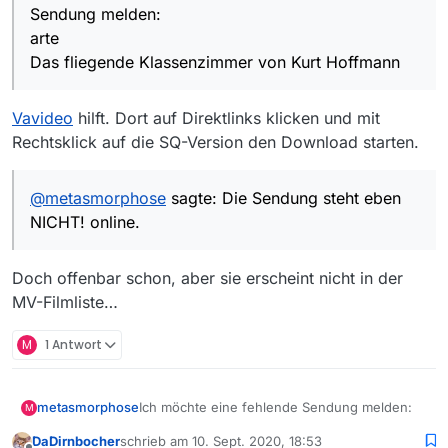
Sendung melden:
Hoffmann
Folge:
arte
Das fliegende Klassenzimmer von Kurt Hoffmann
https://www.arte.tv/de/videos/099343-000-
A/das-fliegende-klassenzimmer-von-kurt-
hoffmann/
Windows 10
Vavideo
hilft. Dort auf Direktlinks klicken und mit
Rechtsklick auf die SQ-Version den Download starten.
MediathekViewWeb
@
metasmorphose
sagte: Die Sendung steht eben
NICHT! online.
Doch offenbar schon, aber sie erscheint nicht in der
MV-Filmliste…
M
1 Antwort
Ich möchte eine fehlende Sendung melden:
metasmorphose
M
DaDirnbocher
schrieb am
10. Sept. 2020, 18:53
arte