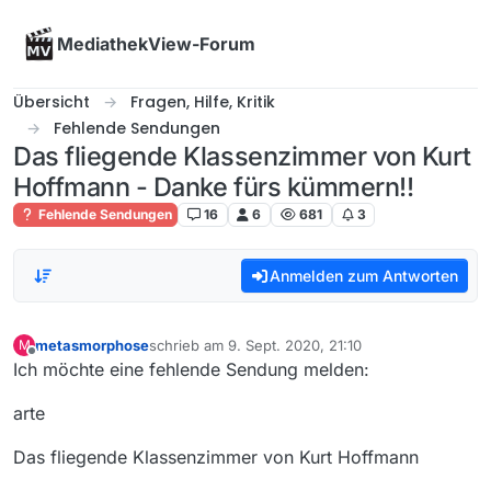
Skip to content
MediathekView-Forum
Übersicht
Fragen, Hilfe, Kritik
Fehlende Sendungen
Das fliegende Klassenzimmer von Kurt
Hoffmann - Danke fürs kümmern!!
Fehlende Sendungen
16
6
681
3
Anmelden zum Antworten
metasmorphose
schrieb am
9. Sept. 2020, 21:10
M
zuletzt editiert von
Offline
Ich möchte eine fehlende Sendung melden:
arte
Das fliegende Klassenzimmer von Kurt Hoffmann