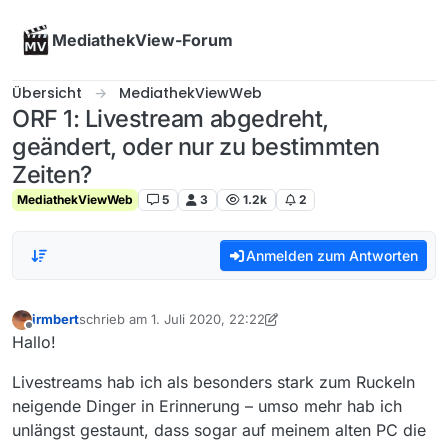
Skip to content
MediathekView-Forum
Übersicht
MediathekViewWeb
ORF 1: Livestream abgedreht,
geändert, oder nur zu bestimmten
Zeiten?
MediathekViewWeb
5
3
1.2k
2
Anmelden zum Antworten
irmbert
schrieb am
1. Juli 2020, 22:22
zuletzt editiert von irmbert
7. Feb. 2020, 00:26
Offline
Hallo!
Livestreams hab ich als besonders stark zum Ruckeln
neigende Dinger in Erinnerung – umso mehr hab ich
unlängst gestaunt, dass sogar auf meinem alten PC die