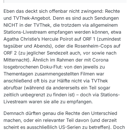
wird, z.B. gibts Fernseher und/oder SAT-
Receiver, die aufnehmen können.
Eben das deckt sich offenbar nicht zwingend: Rechte
und TVThek-Angebot. Denn es sind auch Sendungen
NICHT in der TVThek, die trotzdem via allgemeinem
Stations-Livestream empfangen werden können, etwa
Agatha Christie’s Hercule Poirot auf ORF 1 (zumindest
tagsüber und Abends), oder die Rosenheim-Cops auf
ORF 2 (zu jeglicher Sendezeit auch, vor sowie nach
Mitternacht). Ähnlich im Rahmen der mit Corona
losgebrochenen Doku-Flut: von den jeweils zu
Thementagen zusammengestellten Filmen war
anschließend oft bis zur Hälfte nicht via TVThek
abrufbar (während da andererseits ein Teil sogar
zeitlich unbegrenzt zu finden ist) – doch via Stations-
Livestream waren sie alle zu empfangen.
Demnach dürften genau die Rechte den Unterschied
machen, oder ein relevanter Teil davon (und derzeit
scheint es ausschließlich US-Serien zu betreffen). Doch