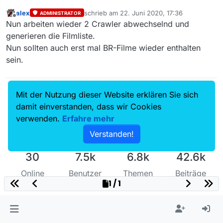
alex
schrieb am
22. Juni 2020, 17:36
ADMINISTRATOR
zuletzt editiert von
Offline
Nun arbeiten wieder 2 Crawler abwechselnd und
generieren die Filmliste.
Nun sollten auch erst mal BR-Filme wieder enthalten
sein.
Mit der Nutzung dieser Website erklären Sie sich
damit einverstanden, dass wir Cookies
verwenden.
Erfahre mehr
Verstanden!
30
7.5k
6.8k
42.6k
Online
Benutzer
Themen
Beiträge
1 / 1