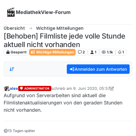
Skip to content
MediathekView-Forum
Übersicht
Wichtige Mitteilungen
[Behoben] Filmliste jede volle Stunde
aktuell nicht vorhanden
Gesperrt
Wichtige Mitteilungen
2
1
1.1k
1
Anmelden zum Antworten
alex
schrieb am
9. Juni 2020, 05:57
ADMINISTRATOR
zuletzt editiert von alex
Offline
Aufgrund von Serverarbeiten sind aktuell die
Filmlistenaktualisierungen von den geraden Stunden
nicht vorhanden.
13 Tagen später