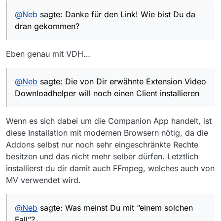
Offline
von Dir erwähnte Extension Video Downloadhelper will
@
Neb
sagte: Danke für den Link! Wie bist Du da
noch einen Client installieren, bevor sie irgendwas tut…
Was meinst Du mit “einem solchen Fall”? Ist das kein
dran gekommen?
regulärer Mediathek-Beitrag, der über MediathekView
zugänglich sein sollte?
Eben genau mit VDH…
@
Neb
sagte: Die von Dir erwähnte Extension Video
Downloadhelper will noch einen Client installieren
Wenn es sich dabei um die Companion App handelt, ist
diese Installation mit modernen Browsern nötig, da die
Addons selbst nur noch sehr eingeschränkte Rechte
besitzen und das nicht mehr selber dürfen. Letztlich
installierst du dir damit auch FFmpeg, welches auch von
MV verwendet wird.
@
Neb
sagte: Was meinst Du mit “einem solchen
Fall”?