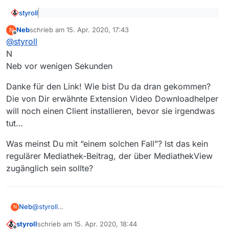
styroll
@
Neb
sagte: Ich möchte eine fehlende Sendung
Neb
schrieb am
15. Apr. 2020, 17:43
N
melden:
zuletzt editiert von
Offline
In einem solchen Fall helfen – für das nächste Mal –
Sender: ARD
@
styroll
alternative Programme wie JDownloader (JD2) oder das
Sendung: Sportschau
N
Firefox-/Chrome-Webbrowser-Addon Video
Rückblick - die Highlights der Fußball-Weltmeisterschaft
Folge: Rückblick - die Highlights der Fußball-
Neb vor wenigen Sekunden
Downloadhelper (VDH).
1990
(Rechtsklick und speichern)
Weltmeisterschaft 1990
Danke für den Link! Wie bist Du da dran gekommen?
Die von Dir erwähnte Extension Video Downloadhelper
will noch einen Client installieren, bevor sie irgendwas
tut…
Was meinst Du mit “einem solchen Fall”? Ist das kein
regulärer Mediathek-Beitrag, der über MediathekView
zugänglich sein sollte?
@
styroll
Neb
N
N
styroll
schrieb am
15. Apr. 2020, 18:44
Neb vor wenigen Sekunden
Danke für den Link! Wie bist Du da dran gekommen? Die
zuletzt editiert von