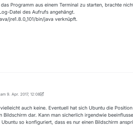
 das Programm aus einem Terminal zu starten, brachte nich
Log-Datei des Aufrufs angehängt.
va/jre1.8.0_101/bin/java verknüpft.
b am
9. Apr. 2017, 12:08
ekView nicht mehr.
 editiert von MenchenSued
4. Sept. 2017, 14:09
ch seit dem letzten erfolgreichen Start vorgenommen:
er Display) meines Laptops ausgeschaltet, da ich doch fast immer auf 
elleicht auch keine. Eventuell hat sich Ubuntu die Position
isplay doch arg klein ist.
 Bildschirm dar. Kann man sicherlich irgendwie beeinflusse
kView neu installiert (13.0.2), was leider ohne Erfolg war.
 Ubuntu so konfiguriert, dass es nur einen Bildschirm anspr
ne
Tipp, das Programm aus einem Terminal zu starten, brachte nichts. E