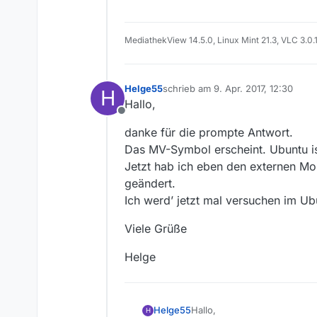
Fehlermeldungen. Ich habe
Mediathekview ist mit /opt/Or
Jetzt weiß ich nicht mehr wei
Vielen Dank für Antworten.
MediathekView 14.5.0, Linux Mint 21.3, VLC 3.0.
Viele Grüße
Helge
Helge55
schrieb am
9. Apr. 2017, 12:30
H
zuletzt editiert von
Hallo,
Offline
danke für die prompte Antwort.
Das MV-Symbol erscheint. Ubuntu ist 
Jetzt hab ich eben den externen Mon
geändert.
Ich werd’ jetzt mal versuchen im Ub
Viele Grüße
Helge
Hallo,
Helge55
H