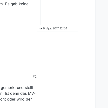
ts. Es gab keine
9. Apr. 2017, 12:54
#2
einem externen 24"
 gemerkt und stellt
n. Ist denn das MV-
icht oder wird der
s gab keine