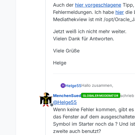
Auch der
hier vorgeschlagene
Tipp,
Fehlermeldungen. Ich habe
hier
die 
Mediathekview ist mit /opt/Oracle_Ja
Jetzt weiß ich nicht mehr weiter.
Vielen Dank für Antworten.
Viele Grüße
Helge
Hallo zusammen,
Helge55
H
MenchenSued
schrie
GLOBALER MODERATOR
seit kurzem startet Mediath
zuletzt
@
Helge55
Folgende Änderungen habe i
Offline
Den eingebauten Monitor (od
Meine Umgebung ist:
Wenn keine Fehler kommen, gibt es vi
Display arbeite und das 15"-D
Ubuntu-Linux 16.04
das Fenster auf dem ausgeschalteten
Inzwischen habe ich Mediathe
Symbol im Starter noch da ? Und ist
zweite auch benutzt?
Auch der
hier vorgeschlage