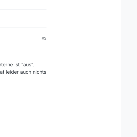
#3
terne ist “aus”.
t leider auch nichts