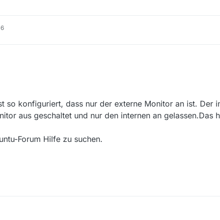
hier
die Log-Datei des Aufrufs angehängt.
acle_Java/jre1.8.0_101/bin/java verknüpft.
ter.
16
so konfiguriert, dass nur der externe Monitor an ist. Der in
itor aus geschaltet und nur den internen an gelassen.Das ha
untu-Forum Hilfe zu suchen.