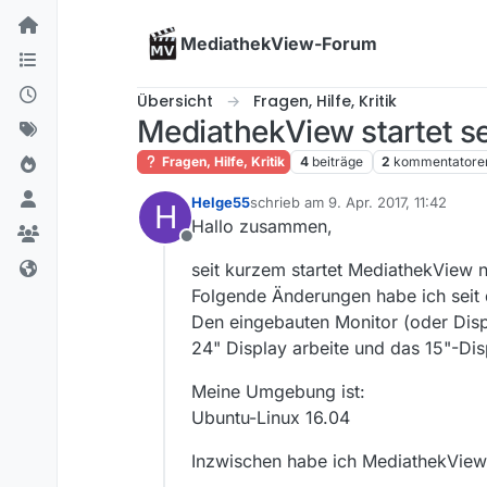
Skip to content
MediathekView-Forum
Übersicht
Fragen, Hilfe, Kritik
MediathekView startet se
Fragen, Hilfe, Kritik
4
beiträge
2
kommentatore
Helge55
schrieb am
9. Apr. 2017, 11:42
H
zuletzt editiert von
Hallo zusammen,
Offline
seit kurzem startet MediathekView n
Folgende Änderungen habe ich seit 
Den eingebauten Monitor (oder Disp
24" Display arbeite und das 15"-Disp
Meine Umgebung ist:
Ubuntu-Linux 16.04
Inzwischen habe ich MediathekView ne