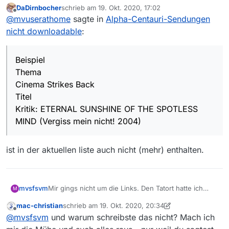
DaDirnbocher
schrieb am
19. Okt. 2020, 17:02
dann in den meisten Fällen geklappt.
Bei den anderen gibt es immer ein 403 Fehller.
zuletzt editiert von
Offline
@
mvuserathome
sagte in
Alpha-Centauri-Sendungen
Wenn ich dann den Link im Firefox öffne,
bekomme ich eine weiße Seite.
Beispiel
nicht downloadable
:
Thema
Cinema Strikes Back
Beispiel
Titel
Thema
Kritik: ETERNAL SUNSHINE OF THE SPOTLESS
Cinema Strikes Back
MIND (Vergiss mein nicht! 2004)
URL
Titel
http://funk-01dd.akamaized.net/f85d0845-
a83d-4206-a4c2-
Kritik: ETERNAL SUNSHINE OF THE SPOTLESS
09644be405f6/1695523_src_1920x1080_6000.
MIND (Vergiss mein nicht! 2004)
mp4?fv=1
ist in der aktuellen liste auch nicht (mehr) enthalten.
mvsfsvm
Mir gings nicht um die Links. Den Tatort hatte ich
M
längst auf der Platte.
mac-christian
schrieb am
19. Okt. 2020, 20:34
zuletzt editiert von mac-christian
Offline
@
mvsfsvm
und warum schreibste das nicht? Mach ich