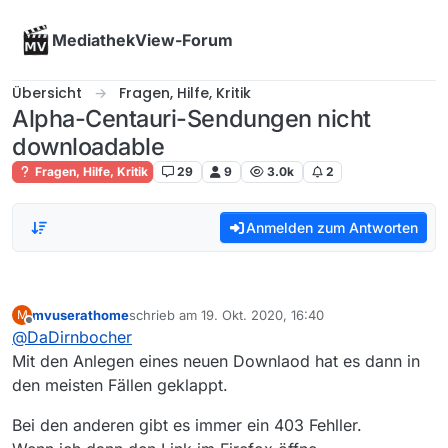
Skip to content
MediathekView-Forum
Übersicht
Fragen, Hilfe, Kritik
Alpha-Centauri-Sendungen nicht
downloadable
Fragen, Hilfe, Kritik
29
9
3.0k
2
Anmelden zum Antworten
mvuserathome
schrieb am
19. Okt. 2020, 16:40
M
zuletzt editiert von
Offline
@
DaDirnbocher
Mit den Anlegen eines neuen Downlaod hat es dann in
den meisten Fällen geklappt.
Bei den anderen gibt es immer ein 403 Fehller.