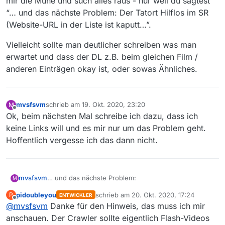
mir die Mühe und such alles raus - nur weil du sagtest
“… und das nächste Problem: Der Tatort Hilflos im SR
(Website-URL in der Liste ist kaputt…”.
Vielleicht sollte man deutlicher schreiben was man
erwartet und dass der DL z.B. beim gleichen Film /
anderen Einträgen okay ist, oder sowas Ähnliches.
mvsfsvm
schrieb am
19. Okt. 2020, 23:20
M
zuletzt editiert von
Offline
Ok, beim nächsten Mal schreibe ich dazu, dass ich
keine Links will und es mir nur um das Problem geht.
Hoffentlich vergesse ich das dann nicht.
… und das nächste Problem:
mvsfsvm
M
pidoubleyou
schrieb am
20. Okt. 2020, 17:24
P
ENTWICKLER
Der Tatort
Hilflos
im SR (Website-URL in der Liste ist
zuletzt editiert von
Offline
@
mvsfsvm
Danke für den Hinweis, das muss ich mir
kaputt, MV öffnet beim Klick darauf einen “Datei
speichern”-Dialog)
Film-URL:
anschauen. Der Crawler sollte eigentlich Flash-Videos