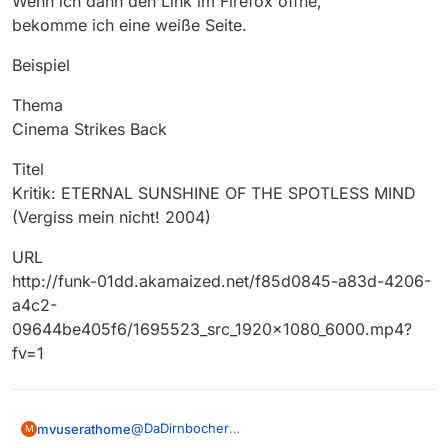
Wenn ich dann den Link im Firefox öffne,
bekomme ich eine weiße Seite.
Beispiel
Thema
Cinema Strikes Back
Titel
Kritik: ETERNAL SUNSHINE OF THE SPOTLESS MIND
(Vergiss mein nicht! 2004)
URL
http://funk-01dd.akamaized.net/f85d0845-a83d-4206-
a4c2-
09644be405f6/1695523_src_1920x1080_6000.mp4?
fv=1
@
DaDirnbocher
mvuserathome
M
Mit den Anlegen eines neuen Downlaod hat es