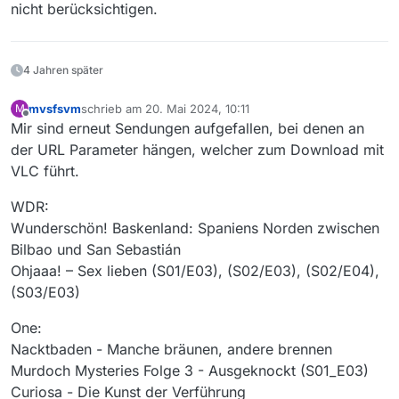
http://sr_hds_od-
nicht berücksichtigen.
vh.akamaihd.net/z/media/FSK/video_fsk12_20160311_,
Das dürfte eher ein Fall für ffmpeg statt VLC sein.
K,M,N,L,.mp4.csmil/manifest.f4m
4 Jahren später
mvsfsvm
schrieb am
20. Mai 2024, 10:11
M
zuletzt editiert von
Offline
Mir sind erneut Sendungen aufgefallen, bei denen an
der URL Parameter hängen, welcher zum Download mit
VLC führt.
WDR:
Wunderschön! Baskenland: Spaniens Norden zwischen
Bilbao und San Sebastián
Ohjaaa! – Sex lieben (S01/E03), (S02/E03), (S02/E04),
(S03/E03)
One:
Nacktbaden - Manche bräunen, andere brennen
Murdoch Mysteries Folge 3 - Ausgeknockt (S01_E03)
Curiosa - Die Kunst der Verführung