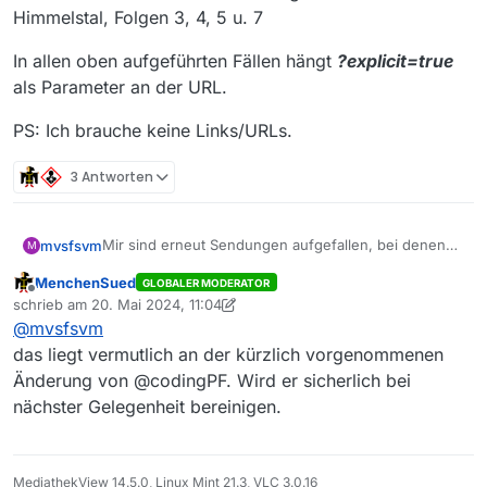
Himmelstal, Folgen 3, 4, 5 u. 7
In allen oben aufgeführten Fällen hängt
?explicit=true
als Parameter an der URL.
PS: Ich brauche keine Links/URLs.
3 Antworten
Mir sind erneut Sendungen aufgefallen, bei denen
mvsfsvm
M
an der URL Parameter hängen, welcher zum
MenchenSued
GLOBALER MODERATOR
Download mit VLC führt.
WDR:
Offline
schrieb am
20. Mai 2024, 11:04
Wunderschön! Baskenland: Spaniens Norden
zuletzt editiert von MenchenSued
@
mvsfsvm
zwischen Bilbao und San Sebastián
One:
Ohjaaa! – Sex lieben (S01/E03), (S02/E03),
Nacktbaden - Manche bräunen, andere brennen
das liegt vermutlich an der kürzlich vorgenommenen
(S02/E04), (S03/E03)
Murdoch Mysteries Folge 3 - Ausgeknockt (S01_E03)
In allen oben aufgeführten Fällen hängt
?
Änderung von @codingPF. Wird er sicherlich bei
Curiosa - Die Kunst der Verführung
explicit=true
als Parameter an der URL.
nächster Gelegenheit bereinigen.
Himmelstal, Folgen 3, 4, 5 u. 7
PS: Ich brauche keine Links/URLs.
MediathekView 14.5.0, Linux Mint 21.3, VLC 3.0.16