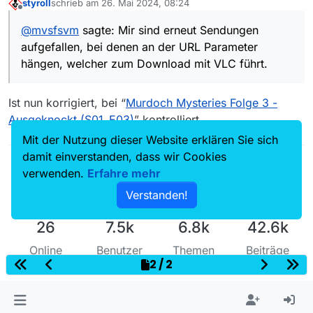
styroll
schrieb am
26. Mai 2024, 08:24
Download mit VLC führt.
WDR:
zuletzt editiert von
Offline
Wunderschön! Baskenland: Spaniens Norden
@
mvsfsvm
sagte: Mir sind erneut Sendungen
zwischen Bilbao und San Sebastián
One:
aufgefallen, bei denen an der URL Parameter
Ohjaaa! – Sex lieben (S01/E03), (S02/E03),
Nacktbaden - Manche bräunen, andere brennen
(S02/E04), (S03/E03)
Murdoch Mysteries Folge 3 - Ausgeknockt (S01_E03)
In allen oben aufgeführten Fällen hängt
?
hängen, welcher zum Download mit VLC führt.
Curiosa - Die Kunst der Verführung
explicit=true
als Parameter an der URL.
Himmelstal, Folgen 3, 4, 5 u. 7
PS: Ich brauche keine Links/URLs.
Ist nun korrigiert, bei “
Murdoch Mysteries Folge 3 -
Ausgeknockt (S01_E03)
” kontrolliert.
Mit der Nutzung dieser Website erklären Sie sich
damit einverstanden, dass wir Cookies
verwenden.
Erfahre mehr
Verstanden!
26
7.5k
6.8k
42.6k
Online
Benutzer
Themen
Beiträge
2 / 2