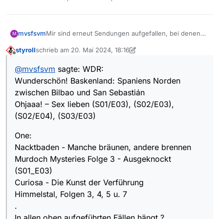
Mir sind erneut Sendungen aufgefallen, bei denen
mvsfsvm
M
an der URL Parameter hängen, welcher zum
styroll
schrieb am
20. Mai 2024, 18:16
Download mit VLC führt.
WDR:
zuletzt editiert von styroll
Offline
Wunderschön! Baskenland: Spaniens Norden
@
mvsfsvm
sagte: WDR:
zwischen Bilbao und San Sebastián
One:
Wunderschön! Baskenland: Spaniens Norden
Ohjaaa! – Sex lieben (S01/E03), (S02/E03),
Nacktbaden - Manche bräunen, andere brennen
(S02/E04), (S03/E03)
Murdoch Mysteries Folge 3 - Ausgeknockt (S01_E03)
In allen oben aufgeführten Fällen hängt
?
zwischen Bilbao und San Sebastián
Curiosa - Die Kunst der Verführung
explicit=true
als Parameter an der URL.
Ohjaaa! – Sex lieben (S01/E03), (S02/E03),
Himmelstal, Folgen 3, 4, 5 u. 7
PS: Ich brauche keine Links/URLs.
(S02/E04), (S03/E03)
One:
Nacktbaden - Manche bräunen, andere brennen
Murdoch Mysteries Folge 3 - Ausgeknockt
(S01_E03)
Curiosa - Die Kunst der Verführung
Himmelstal, Folgen 3, 4, 5 u. 7
.
In allen oben aufgeführten Fällen hängt ?