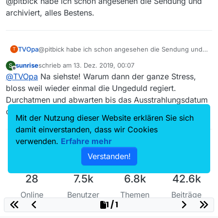
@pitbick habe ich schon angesehen die Sendung und
Datensauger nochmal an bitte
archiviert, alles Bestens.
Bisschen früh! Sendetermin
übermorgen 20:15. Manchmal hilft
auch einfach mal abwarten.
Offenbar wurde der Link viel zu früh
bereitgestellt und abgebrochen. In der
TVOpa
@pitbick habe ich schon angesehen die Sendung und
T
neuen Liste ist er aber wieder
archiviert, alles Bestens.
vorhanden.
sunrise
schrieb am
13. Dez. 2019, 00:07
S
zuletzt editiert von
Offline
@
TVOpa
Na siehste! Warum dann der ganze Stress,
bloss weil wieder einmal die Ungeduld regiert.
Durchatmen und abwarten bis das Ausstrahlungsdatum
durch ist.
Mit der Nutzung dieser Website erklären Sie sich
damit einverstanden, dass wir Cookies
verwenden.
Erfahre mehr
Verstanden!
28
7.5k
6.8k
42.6k
Online
Benutzer
Themen
Beiträge
1 / 1