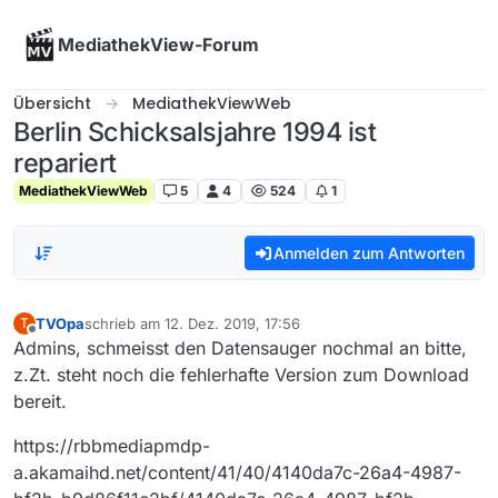
Skip to content
MediathekView-Forum
Übersicht
MediathekViewWeb
Berlin Schicksalsjahre 1994 ist
repariert
MediathekViewWeb
5
4
524
1
Anmelden zum Antworten
TVOpa
schrieb am
12. Dez. 2019, 17:56
T
zuletzt editiert von
Offline
Admins, schmeisst den Datensauger nochmal an bitte,
z.Zt. steht noch die fehlerhafte Version zum Download
bereit.
https://rbbmediapmdp-
a.akamaihd.net/content/41/40/4140da7c-26a4-4987-