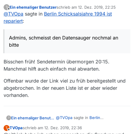
z.Zt. steht noch die fehlerhafte Version zum Download
Ein ehemaliger Benutzer
schrieb am
12. Dez. 2019, 22:25
?
bereit.
https://rbbmediapmdp-
zuletzt editiert von
Offline
@
TVOpa
sagte in
Berlin Schicksalsjahre 1994 ist
a.akamaihd.net/content/41/40/4140da7c-26a4-4987-
bf2b-b9d86f11e2bf/4140da7c-26a4-4987-bf2b-
habe ich gerade manuell gezogen
repariert
:
b9d86f11e2bf_1800k.mp4
Admins, schmeisst den Datensauger nochmal an
bitte
Bisschen früh! Sendetermin übermorgen 20:15.
Manchmal hilft auch einfach mal abwarten.
Offenbar wurde der Link viel zu früh bereitgestellt und
abgebrochen. In der neuen Liste ist er aber wieder
vorhanden.
@
TVOpa
sagte in
Berlin
Ein ehemaliger Benutzer
?
Schicksalsjahre 1994 ist repariert
:
TVOpa
schrieb am
12. Dez. 2019, 22:36
T
zuletzt editiert von
Offline
Admins, schmeisst den