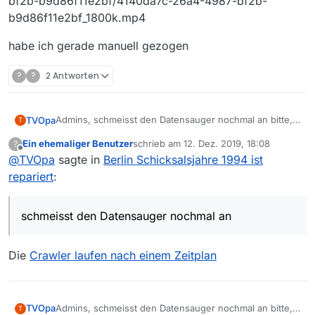
bf2b-b9d86f11e2bf/4140da7c-26a4-4987-bf2b-
b9d86f11e2bf_1800k.mp4
habe ich gerade manuell gezogen
?
?
2 Antworten
Admins, schmeisst den Datensauger nochmal an bitte,
TVOpa
T
z.Zt. steht noch die fehlerhafte Version zum Download
Ein ehemaliger Benutzer
schrieb am
12. Dez. 2019, 18:08
?
bereit.
https://rbbmediapmdp-
zuletzt editiert von
Offline
@
TVOpa
sagte in
Berlin Schicksalsjahre 1994 ist
a.akamaihd.net/content/41/40/4140da7c-26a4-4987-
bf2b-b9d86f11e2bf/4140da7c-26a4-4987-bf2b-
habe ich gerade manuell gezogen
repariert
:
b9d86f11e2bf_1800k.mp4
schmeisst den Datensauger nochmal an
Die
Crawler laufen nach einem Zeitplan
Admins, schmeisst den Datensauger nochmal an bitte,
TVOpa
T