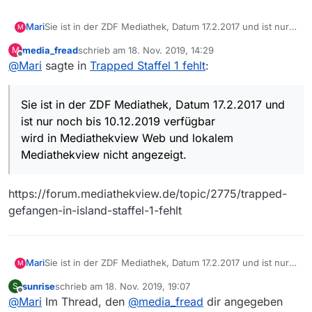
Mari
Sie ist in der ZDF Mediathek, Datum 17.2.2017 und ist nur
M
noch bis 10.12.2019 verfügbar
media_fread
schrieb am
18. Nov. 2019, 14:29
M
wird in Mediathekview Web und lokalem Mediathekview
zuletzt editiert von
Offline
@
Mari
sagte in
Trapped Staffel 1 fehlt
:
nicht angezeigt.
Sie ist in der ZDF Mediathek, Datum 17.2.2017 und
ist nur noch bis 10.12.2019 verfügbar
wird in Mediathekview Web und lokalem
Mediathekview nicht angezeigt.
https://forum.mediathekview.de/topic/2775/trapped-
gefangen-in-island-staffel-1-fehlt
Mari
Sie ist in der ZDF Mediathek, Datum 17.2.2017 und ist nur
M
noch bis 10.12.2019 verfügbar
sunrise
schrieb am
18. Nov. 2019, 19:07
S
wird in Mediathekview Web und lokalem Mediathekview
zuletzt editiert von
Offline
@
Mari
Im Thread, den
@
media_fread
dir angegeben
nicht angezeigt.