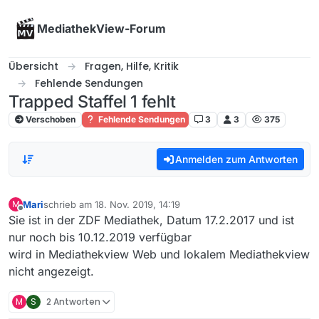
Skip to content
MediathekView-Forum
Übersicht
Fragen, Hilfe, Kritik
Fehlende Sendungen
Trapped Staffel 1 fehlt
Verschoben
Fehlende Sendungen
3
3
375
Anmelden zum Antworten
Mari
schrieb am
18. Nov. 2019, 14:19
M
zuletzt editiert von
Offline
Sie ist in der ZDF Mediathek, Datum 17.2.2017 und ist
nur noch bis 10.12.2019 verfügbar
wird in Mediathekview Web und lokalem Mediathekview
nicht angezeigt.
M
S
2 Antworten