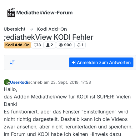
Skip to content
MediathekView-Forum
Übersicht
Kodi Add-On
;ediathekView KODI Fehler
Kodi Add-On
3
2
900
1
Anmelden zum Antworten
UserKodi
schrieb am
23. Sept. 2019, 17:58
U
zuletzt editiert von
Offline
Hallo,
das Addon MediathekView für KODI ist SUPER! Vielen
Dank!
Es funktioniert, aber das Fenster “Einstellungen” wird
nicht richtig dargestellt. Deshalb kann ich die Videos
zwar ansehen, aber nicht herunterladen und speichern.
Im Forum und KODI habe ich keinen Hinweis dazu