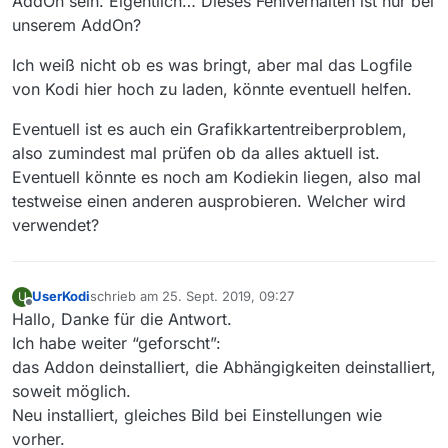
AddOn sein. Eigentlich… Dieses Fehlverhalten ist nur bei
Hinweis dazu gefunden.
unserem AddOn?
Man erkennt das Fenster mit den Schaltflächen “Ok”,
“Abbruch” und “Standardwerte” (?), aber keine
Beschriftung, kein Text. Ganz oben ist ein “Schieber”
Ich weiß nicht ob es was bringt, aber mal das Logfile
0 bis 100, aber ich sehe keine Wirkung. - Mysteriös!
von Kodi hier hoch zu laden, könnte eventuell helfen.
Ich habe Windows 10, letzte Updates, KODI 18.4,
MediathekView neu aus dem Respository mit den
Eventuell ist es auch ein Grafikkartentreiberproblem,
Abhängigkeiten installiert. - Keine Änderung.
also zumindest mal prüfen ob da alles aktuell ist.
Brauche ich JAVA und VLC? Im Addon nicht, nehme
Eventuell könnte es noch am Kodiekin liegen, also mal
ich an.
Vielen Dank im Voraus!
testweise einen anderen ausprobieren. Welcher wird
UserKodi
verwendet?
UserKodi
schrieb am
25. Sept. 2019, 09:27
U
zuletzt editiert von
Offline
Hallo, Danke für die Antwort.
Ich habe weiter “geforscht”:
das Addon deinstalliert, die Abhängigkeiten deinstalliert,
soweit möglich.
Neu installiert, gleiches Bild bei Einstellungen wie
vorher.