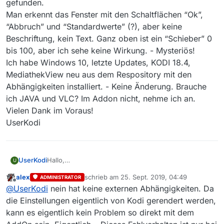
gefunden.
Man erkennt das Fenster mit den Schaltflächen “Ok”,
“Abbruch” und “Standardwerte” (?), aber keine
Beschriftung, kein Text. Ganz oben ist ein “Schieber” 0
bis 100, aber ich sehe keine Wirkung. - Mysteriös!
Ich habe Windows 10, letzte Updates, KODI 18.4,
MediathekView neu aus dem Respository mit den
Abhängigkeiten installiert. - Keine Änderung. Brauche
ich JAVA und VLC? Im Addon nicht, nehme ich an.
Vielen Dank im Voraus!
UserKodi
UserKodi
Hallo,
U
das Addon MediathekView für KODI ist SUPER!
alex
schrieb am
25. Sept. 2019, 04:49
ADMINISTRATOR
Vielen Dank!
zuletzt editiert von
Offline
@
UserKodi
nein hat keine externen Abhängigkeiten. Da
Es funktioniert, aber das Fenster “Einstellungen”
wird nicht richtig dargestellt. Deshalb kann ich die
die Einstellungen eigentlich von Kodi gerendert werden,
Videos zwar ansehen, aber nicht herunterladen und
kann es eigentlich kein Problem so direkt mit dem
speichern. Im Forum und KODI habe ich keinen