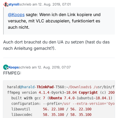
Wenn ich den Link kopiere und versuche, mit VLC
styroll
schrieb am
12. Aug. 2019, 07:01
abzuspielen, funktioniert es auch nicht.
zuletzt editiert von
Offline
Ich kann allerdings auf die ORF TVThek gehen und dort
@
Koops
sagte: Wenn ich den Link kopiere und
alles anschauen, wie den Link im obigen Beispiel.
versuche, mit VLC abzuspielen, funktioniert es
auch nicht.
Auch dort brauchst du den UA zu setzen (hast du das
nach Anleitung gemacht?).
Koops
schrieb am
12. Aug. 2019, 07:07
K
zuletzt editiert von
Offline
FFMPEG:
harald
@harald
-
ThinkPad
-
T560
:~
/Downloads$ /u
sr/bin/ffm
ffmpeg version 
4.1
.4
-0york3~
18.04
Copyright
 (c) 
2000
  built 
with
 gcc 
7
 (
Ubuntu
7.4
.0
-1ubuntu1~
18.04
.1
)

configuration
: --prefix=
/usr --extra-version='0yor
  libavutil      
56.
22.100
 / 
56.
22.100
  libavcodec     
58.
35.100
 / 
58.
35.100