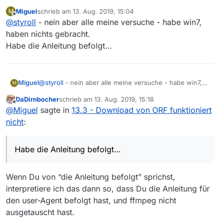
@
Miguel
sagte: bei mir (ebenfalls Ö) funktioniert
Miguel
schrieb am
13. Aug. 2019, 15:04
M
der download vom ORF auch nicht
zuletzt editiert von
Offline
Und meinst du nun, dass – ausgelöst durch diese
@
styroll
- nein aber alle meine versuche - habe win7,
Meldung – dein Problem sich in der Folge von alleine
haben nichts gebracht.
löst?
Habe die Anleitung befolgt…
Miguel
@
styroll
- nein aber alle meine versuche - habe win7,
M
haben nichts gebracht.
DaDirnbocher
schrieb am
13. Aug. 2019, 15:18
Habe die Anleitung befolgt…
zuletzt editiert von
Offline
@
Miguel
sagte in
13.3 - Download von ORF funktioniert
nicht
:
Habe die Anleitung befolgt…
Wenn Du von “die Anleitung befolgt” sprichst,
interpretiere ich das dann so, dass Du die Anleitung für
den user-Agent befolgt hast, und ffmpeg nicht
ausgetauscht hast.