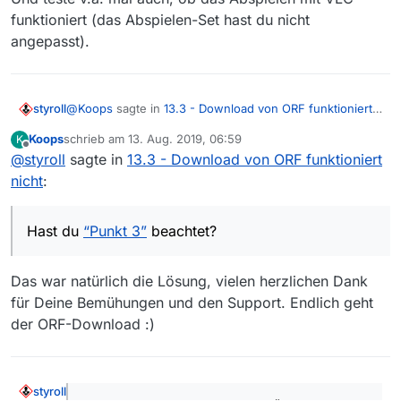
funktioniert (das Abspielen-Set hast du nicht
angepasst).
@
Koops
sagte in
13.3 - Download von ORF funktioniert
styroll
nicht
:
Koops
schrieb am
13. Aug. 2019, 06:59
K
zuletzt editiert von
Offline
@
styroll
sagte in
geht trotzdem nicht.
13.3 - Download von ORF funktioniert
nicht
:
Hast du
“Punkt 3”
beachtet?
Hast du
“Punkt 3”
beachtet?
Ansonsten starte den DL mal auf der Kommandozeile
(kopieren und einfügen):
Das war natürlich die Lösung, vielen herzlichen Dank
für Deine Bemühungen und den Support. Endlich geht
Wie du siehst, gibt’s da keine Sonderzeichen und
Leerzeichen im Pfad.
der ORF-Download :)
Und teste v.a. mal auch, ob das Abspielen mit VLC
funktioniert (das Abspielen-Set hast du nicht
angepasst).
styroll