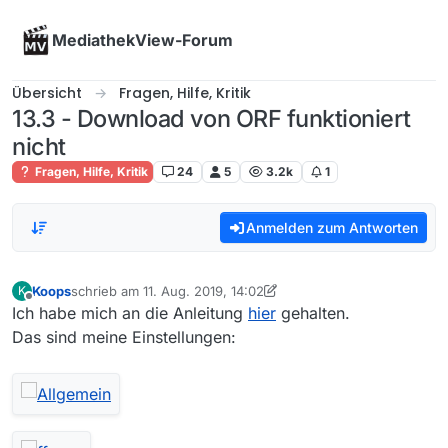
Skip to content
MediathekView-Forum
Übersicht
Fragen, Hilfe, Kritik
13.3 - Download von ORF funktioniert
nicht
Fragen, Hilfe, Kritik
24
5
3.2k
1
Anmelden zum Antworten
Koops
schrieb am
11. Aug. 2019, 14:02
K
zuletzt editiert von Koops
8. Nov. 2019, 16:19
Offline
Ich habe mich an die Anleitung
hier
gehalten.
Das sind meine Einstellungen: