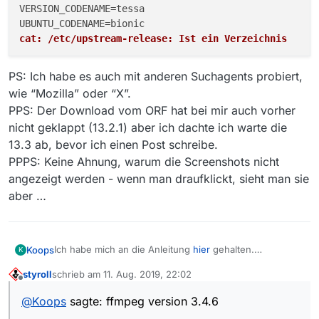
VERSION_CODENAME=tessa

cat: /etc/upstream-release: Ist ein Verzeichnis
PS: Ich habe es auch mit anderen Suchagents probiert,
wie “Mozilla” oder “X”.
PPS: Der Download vom ORF hat bei mir auch vorher
nicht geklappt (13.2.1) aber ich dachte ich warte die
13.3 ab, bevor ich einen Post schreibe.
PPPS: Keine Ahnung, warum die Screenshots nicht
angezeigt werden - wenn man draufklickt, sieht man sie
aber …
Ich habe mich an die Anleitung
hier
gehalten.
Koops
K
Das sind meine Einstellungen:
styroll
schrieb am
11. Aug. 2019, 22:02
zuletzt editiert von
Offline
@
Koops
sagte: ffmpeg version 3.4.6
Hier ein Auszug aus den Logs: