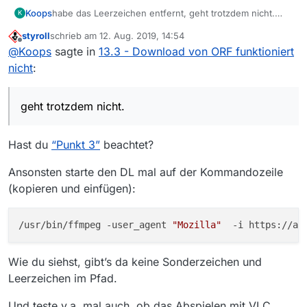
Koops
habe das Leerzeichen entfernt, geht trotzdem nicht.
K
Hier die andere Log-Datei:
logfile_old.txt
styroll
schrieb am
12. Aug. 2019, 14:54
zuletzt editiert von
Offline
@
Koops
sagte in
13.3 - Download von ORF funktioniert
nicht
:
geht trotzdem nicht.
Hast du
“Punkt 3”
beachtet?
Ansonsten starte den DL mal auf der Kommandozeile
(kopieren und einfügen):
/usr/bin/ffmpeg -user_agent 
"Mozilla"
Wie du siehst, gibt’s da keine Sonderzeichen und
Leerzeichen im Pfad.
Und teste v.a. mal auch, ob das Abspielen mit VLC