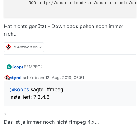
        500 http://ubuntu.inode.at/ubuntu bionic/univ
Hat nichts genützt - Downloads gehen noch immer
nicht.
2 Antworten
FFMPEG:
Koops
K
styroll
schrieb am
12. Aug. 2019, 06:51
ffmpeg:

zuletzt editiert von
Offline
  Installiert:           7:4.1.4-0york3~18.04

@
Koops
sagte: ffmpeg:
Hat nichts genützt - Downloads gehen noch immer
  Installationskandidat: 7:4.1.4-0york3~18.04

nicht.
Installiert: 7:3.4.6
  Versionstabelle:

 *** 7:4.1.4-0york3~18.04 500

        500 http://ppa.launchpad.net/jonathonf/
?
        100 /var/lib/dpkg/status

     7:3.4.6-0ubuntu0.18.04.1 500

Das ist ja immer noch nicht ffmpeg 4.x…
        500 http://ubuntu.inode.at/ubuntu bioni
        500 http://security.ubuntu.com/ubuntu b
     7:3.4.2-2 500
