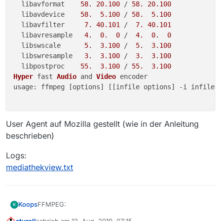
  libavformat    
58.
20.100
 / 
58.
20.100
  libavdevice    
58.
5.100
 / 
58.
5.100
  libavfilter     
7.
40.101
 /  
7.
40.101
  libavresample   
4.
0.
0
 /  
4.
0.
0
  libswscale      
5.
3.100
 /  
5.
3.100
  libswresample   
3.
3.100
 /  
3.
3.100
  libpostproc    
55.
3.100
 / 
55.
3.100
Hyper
 fast 
Audio
 and 
Video
usage
: ffmpeg [options] [[infile options] -i infile].
User Agent auf Mozilla gestellt (wie in der Anleitung
beschrieben)
Logs:
mediathekview.txt
FFMPEG:
Koops
K