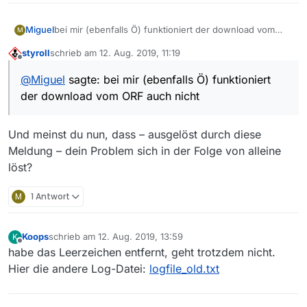
Miguel
bei mir (ebenfalls Ö) funktioniert der download vom
M
ORF auch nicht
styroll
schrieb am
12. Aug. 2019, 11:19
zuletzt editiert von
Offline
@
Miguel
sagte: bei mir (ebenfalls Ö) funktioniert
der download vom ORF auch nicht
Und meinst du nun, dass – ausgelöst durch diese
Meldung – dein Problem sich in der Folge von alleine
löst?
M
1 Antwort
Koops
schrieb am
12. Aug. 2019, 13:59
K
zuletzt editiert von
Offline
habe das Leerzeichen entfernt, geht trotzdem nicht.
Hier die andere Log-Datei:
logfile_old.txt