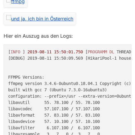
Hier ein Auszug aus den Logs:
[
INFO
 ] 
2019
-
08
-
11
15
:
50
:
01
.750
 [
PROGRAMM
DL
THREAD
:
[DEBUG] 2019-08-11 15:50:09.569 [HikariPool-1 housek
FFMPG Versions:

ffmpeg version 3.4.6-0ubuntu0.18.04.1 Copyright (c) 2
built with gcc 7 (Ubuntu 7.3.0-16ubuntu3)

configuration: --prefix=/usr --extra-version=0ubuntu
libavutil      55. 78.100 / 55. 78.100

libavcodec     57.107.100 / 57.107.100

libavformat    57. 83.100 / 57. 83.100

libavdevice    57. 10.100 / 57. 10.100

libavfilter     6.107.100 /  6.107.100

libavresample   3.  7.  0 /  3.  7.  0
