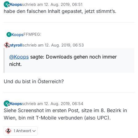
Koops
schrieb am
12. Aug. 2019, 06:51
        500 http://ubuntu.inode.at/ubuntu bioni
K
zuletzt editiert von
Offline
habe den falschen Inhalt gepastet, jetzt stimmt’s.
FFMPEG:
Koops
K
styroll
schrieb am
12. Aug. 2019, 06:53
ffmpeg:

zuletzt editiert von
Offline
  Installiert:           7:4.1.4-0york3~18.04

@
Koops
sagte: Downloads gehen noch immer
Hat nichts genützt - Downloads gehen noch immer
  Installationskandidat: 7:4.1.4-0york3~18.04

nicht.
nicht.
  Versionstabelle:

 *** 7:4.1.4-0york3~18.04 500

        500 http://ppa.launchpad.net/jonathonf/
Und du bist in Österreich?
        100 /var/lib/dpkg/status

     7:3.4.6-0ubuntu0.18.04.1 500

        500 http://ubuntu.inode.at/ubuntu bioni
        500 http://security.ubuntu.com/ubuntu b
Koops
schrieb am
12. Aug. 2019, 06:54
K
     7:3.4.2-2 500

zuletzt editiert von
Offline
Siehe Screenshot im ersten Post, sitze im 8. Bezirk in
        500 http://ubuntu.inode.at/ubuntu bioni
Wien, bin mit T-Mobile verbunden (also UPC).
1 Antwort