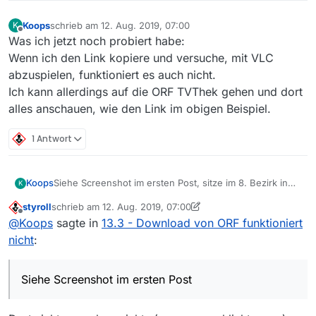
Koops
schrieb am
12. Aug. 2019, 07:00
K
zuletzt editiert von
Offline
Was ich jetzt noch probiert habe:
Wenn ich den Link kopiere und versuche, mit VLC
abzuspielen, funktioniert es auch nicht.
Ich kann allerdings auf die ORF TVThek gehen und dort
alles anschauen, wie den Link im obigen Beispiel.
1 Antwort
Koops
Siehe Screenshot im ersten Post, sitze im 8. Bezirk in
K
Wien, bin mit T-Mobile verbunden (also UPC).
styroll
schrieb am
12. Aug. 2019, 07:00
zuletzt editiert von styroll
8. Dez. 2019, 13:28
Offline
@
Koops
sagte in
13.3 - Download von ORF funktioniert
nicht
:
Siehe Screenshot im ersten Post