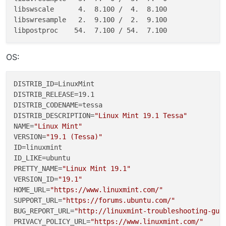
libswscale      4.  8.100 /  4.  8.100

libswresample   2.  9.100 /  2.  9.100

OS:
DISTRIB_ID=LinuxMint

DISTRIB_RELEASE=19.1

DISTRIB_CODENAME=tessa

DISTRIB_DESCRIPTION=
"Linux Mint 19.1 Tessa"
NAME=
"Linux Mint"
VERSION=
"19.1 (Tessa)"
ID=linuxmint

ID_LIKE=ubuntu

PRETTY_NAME=
"Linux Mint 19.1"
VERSION_ID=
"19.1"
HOME_URL=
"https://www.linuxmint.com/"
SUPPORT_URL=
"https://forums.ubuntu.com/"
BUG_REPORT_URL=
"http://linuxmint-troubleshooting-gui
PRIVACY_POLICY_URL=
"https://www.linuxmint.com/"