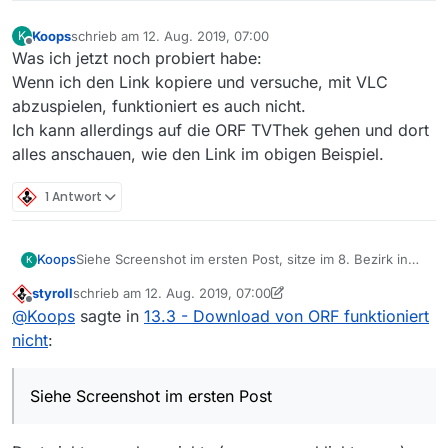
Koops
schrieb am
12. Aug. 2019, 07:00
K
zuletzt editiert von
Offline
Was ich jetzt noch probiert habe:
Wenn ich den Link kopiere und versuche, mit VLC
abzuspielen, funktioniert es auch nicht.
Ich kann allerdings auf die ORF TVThek gehen und dort
alles anschauen, wie den Link im obigen Beispiel.
1 Antwort
Koops
Siehe Screenshot im ersten Post, sitze im 8. Bezirk in
K
Wien, bin mit T-Mobile verbunden (also UPC).
styroll
schrieb am
12. Aug. 2019, 07:00
zuletzt editiert von styroll
8. Dez. 2019, 13:28
Offline
@
Koops
sagte in
13.3 - Download von ORF funktioniert
nicht
:
Siehe Screenshot im ersten Post