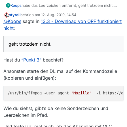
Koops
habe das Leerzeichen entfernt, geht trotzdem nicht.
K
Hier die andere Log-Datei:
logfile_old.txt
styroll
schrieb am
12. Aug. 2019, 14:54
zuletzt editiert von
Offline
@
Koops
sagte in
13.3 - Download von ORF funktioniert
nicht
:
geht trotzdem nicht.
Hast du
“Punkt 3”
beachtet?
Ansonsten starte den DL mal auf der Kommandozeile
(kopieren und einfügen):
/usr/bin/ffmpeg -user_agent 
"Mozilla"
Wie du siehst, gibt’s da keine Sonderzeichen und
Leerzeichen im Pfad.
Und teste v.a. mal auch, ob das Abspielen mit VLC