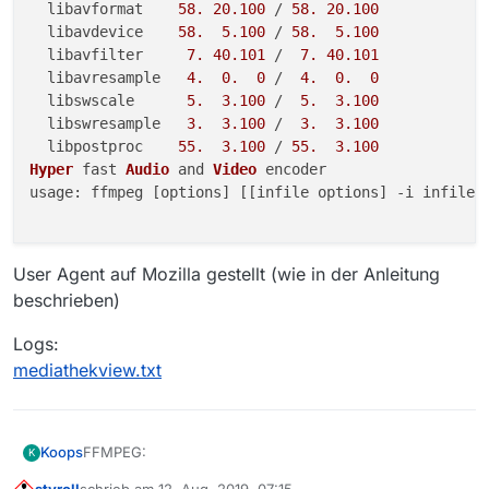
  libavformat    
58.
20.100
 / 
58.
20.100
  libavdevice    
58.
5.100
 / 
58.
5.100
  libavfilter     
7.
40.101
 /  
7.
40.101
  libavresample   
4.
0.
0
 /  
4.
0.
0
  libswscale      
5.
3.100
 /  
5.
3.100
  libswresample   
3.
3.100
 /  
3.
3.100
  libpostproc    
55.
3.100
 / 
55.
3.100
Hyper
 fast 
Audio
 and 
Video
usage
: ffmpeg [options] [[infile options] -i infile].
User Agent auf Mozilla gestellt (wie in der Anleitung
beschrieben)
Logs:
mediathekview.txt
FFMPEG:
Koops
K