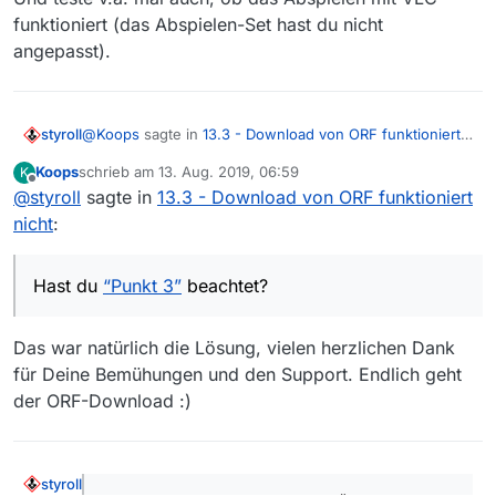
funktioniert (das Abspielen-Set hast du nicht
angepasst).
@
Koops
sagte in
13.3 - Download von ORF funktioniert
styroll
nicht
:
Koops
schrieb am
13. Aug. 2019, 06:59
K
zuletzt editiert von
Offline
@
styroll
sagte in
geht trotzdem nicht.
13.3 - Download von ORF funktioniert
nicht
:
Hast du
“Punkt 3”
beachtet?
Hast du
“Punkt 3”
beachtet?
Ansonsten starte den DL mal auf der Kommandozeile
(kopieren und einfügen):
Das war natürlich die Lösung, vielen herzlichen Dank
für Deine Bemühungen und den Support. Endlich geht
Wie du siehst, gibt’s da keine Sonderzeichen und
Leerzeichen im Pfad.
der ORF-Download :)
Und teste v.a. mal auch, ob das Abspielen mit VLC
funktioniert (das Abspielen-Set hast du nicht
angepasst).
styroll