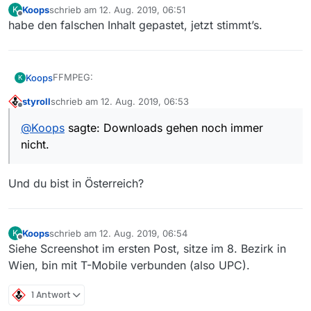
Koops
schrieb am
12. Aug. 2019, 06:51
        500 http://ubuntu.inode.at/ubuntu bioni
K
zuletzt editiert von
Offline
habe den falschen Inhalt gepastet, jetzt stimmt’s.
FFMPEG:
Koops
K
styroll
schrieb am
12. Aug. 2019, 06:53
ffmpeg:

zuletzt editiert von
Offline
  Installiert:           7:4.1.4-0york3~18.04

@
Koops
sagte: Downloads gehen noch immer
Hat nichts genützt - Downloads gehen noch immer
  Installationskandidat: 7:4.1.4-0york3~18.04

nicht.
nicht.
  Versionstabelle:

 *** 7:4.1.4-0york3~18.04 500

        500 http://ppa.launchpad.net/jonathonf/
Und du bist in Österreich?
        100 /var/lib/dpkg/status

     7:3.4.6-0ubuntu0.18.04.1 500

        500 http://ubuntu.inode.at/ubuntu bioni
        500 http://security.ubuntu.com/ubuntu b
Koops
schrieb am
12. Aug. 2019, 06:54
K
     7:3.4.2-2 500

zuletzt editiert von
Offline
Siehe Screenshot im ersten Post, sitze im 8. Bezirk in
        500 http://ubuntu.inode.at/ubuntu bioni
Wien, bin mit T-Mobile verbunden (also UPC).
1 Antwort