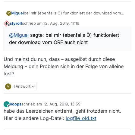
Miguel
bei mir (ebenfalls Ö) funktioniert der download vom
M
ORF auch nicht
styroll
schrieb am
12. Aug. 2019, 11:19
zuletzt editiert von
Offline
@
Miguel
sagte: bei mir (ebenfalls Ö) funktioniert
der download vom ORF auch nicht
Und meinst du nun, dass – ausgelöst durch diese
Meldung – dein Problem sich in der Folge von alleine
löst?
M
1 Antwort
Koops
schrieb am
12. Aug. 2019, 13:59
K
zuletzt editiert von
Offline
habe das Leerzeichen entfernt, geht trotzdem nicht.
Hier die andere Log-Datei:
logfile_old.txt