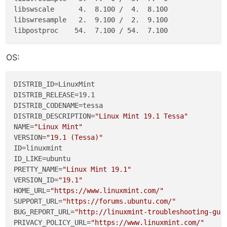
libswscale      4.  8.100 /  4.  8.100

libswresample   2.  9.100 /  2.  9.100

OS:
DISTRIB_ID=LinuxMint

DISTRIB_RELEASE=19.1

DISTRIB_CODENAME=tessa

DISTRIB_DESCRIPTION=
"Linux Mint 19.1 Tessa"
NAME=
"Linux Mint"
VERSION=
"19.1 (Tessa)"
ID=linuxmint

ID_LIKE=ubuntu

PRETTY_NAME=
"Linux Mint 19.1"
VERSION_ID=
"19.1"
HOME_URL=
"https://www.linuxmint.com/"
SUPPORT_URL=
"https://forums.ubuntu.com/"
BUG_REPORT_URL=
"http://linuxmint-troubleshooting-gui
PRIVACY_POLICY_URL=
"https://www.linuxmint.com/"