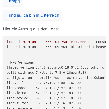
Hier ein Auszug aus den Logs:
[
INFO
 ] 
2019
-
08
-
11
15
:
50
:
01
.750
 [
PROGRAMM
DL
THREAD
:
[DEBUG] 2019-08-11 15:50:09.569 [HikariPool-1 housek
FFMPG Versions:

ffmpeg version 3.4.6-0ubuntu0.18.04.1 Copyright (c) 2
built with gcc 7 (Ubuntu 7.3.0-16ubuntu3)

configuration: --prefix=/usr --extra-version=0ubuntu
libavutil      55. 78.100 / 55. 78.100

libavcodec     57.107.100 / 57.107.100

libavformat    57. 83.100 / 57. 83.100

libavdevice    57. 10.100 / 57. 10.100

libavfilter     6.107.100 /  6.107.100

libavresample   3.  7.  0 /  3.  7.  0
