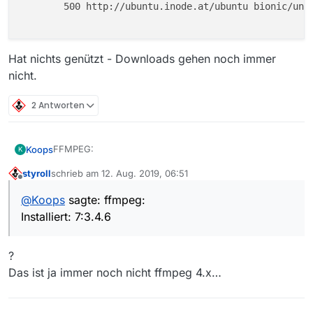
        500 http://ubuntu.inode.at/ubuntu bionic/univ
Hat nichts genützt - Downloads gehen noch immer
nicht.
2 Antworten
FFMPEG:
Koops
K
styroll
schrieb am
12. Aug. 2019, 06:51
ffmpeg:

zuletzt editiert von
Offline
  Installiert:           7:4.1.4-0york3~18.04

@
Koops
sagte: ffmpeg:
Hat nichts genützt - Downloads gehen noch immer
  Installationskandidat: 7:4.1.4-0york3~18.04

nicht.
Installiert: 7:3.4.6
  Versionstabelle:

 *** 7:4.1.4-0york3~18.04 500

        500 http://ppa.launchpad.net/jonathonf/
?
        100 /var/lib/dpkg/status

     7:3.4.6-0ubuntu0.18.04.1 500

Das ist ja immer noch nicht ffmpeg 4.x…
        500 http://ubuntu.inode.at/ubuntu bioni
        500 http://security.ubuntu.com/ubuntu b
     7:3.4.2-2 500
