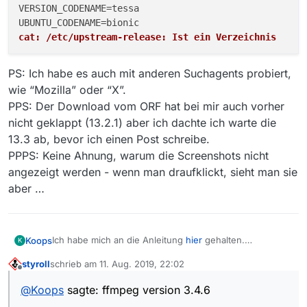
VERSION_CODENAME=tessa

cat: /etc/upstream-release: Ist ein Verzeichnis
PS: Ich habe es auch mit anderen Suchagents probiert,
wie “Mozilla” oder “X”.
PPS: Der Download vom ORF hat bei mir auch vorher
nicht geklappt (13.2.1) aber ich dachte ich warte die
13.3 ab, bevor ich einen Post schreibe.
PPPS: Keine Ahnung, warum die Screenshots nicht
angezeigt werden - wenn man draufklickt, sieht man sie
aber …
Ich habe mich an die Anleitung
hier
gehalten.
Koops
K
Das sind meine Einstellungen:
styroll
schrieb am
11. Aug. 2019, 22:02
zuletzt editiert von
Offline
@
Koops
sagte: ffmpeg version 3.4.6
Hier ein Auszug aus den Logs: