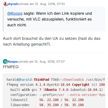
Wenn ich den Link kopiere und versuche, mit VLC
styroll
schrieb am
12. Aug. 2019, 07:01
abzuspielen, funktioniert es auch nicht.
zuletzt editiert von
Offline
Ich kann allerdings auf die ORF TVThek gehen und dort
@
Koops
sagte: Wenn ich den Link kopiere und
alles anschauen, wie den Link im obigen Beispiel.
versuche, mit VLC abzuspielen, funktioniert es
auch nicht.
Auch dort brauchst du den UA zu setzen (hast du das
nach Anleitung gemacht?).
Koops
schrieb am
12. Aug. 2019, 07:07
K
zuletzt editiert von
Offline
FFMPEG:
harald
@harald
-
ThinkPad
-
T560
:~
/Downloads$ /u
sr/bin/ffm
ffmpeg version 
4.1
.4
-0york3~
18.04
Copyright
 (c) 
2000
  built 
with
 gcc 
7
 (
Ubuntu
7.4
.0
-1ubuntu1~
18.04
.1
)

configuration
: --prefix=
/usr --extra-version='0yor
  libavutil      
56.
22.100
 / 
56.
22.100
  libavcodec     
58.
35.100
 / 
58.
35.100