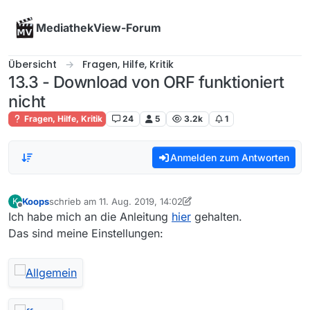
Skip to content
MediathekView-Forum
Übersicht
Fragen, Hilfe, Kritik
13.3 - Download von ORF funktioniert
nicht
Fragen, Hilfe, Kritik
24
5
3.2k
1
Anmelden zum Antworten
Koops
schrieb am
11. Aug. 2019, 14:02
K
zuletzt editiert von Koops
8. Nov. 2019, 16:19
Offline
Ich habe mich an die Anleitung
hier
gehalten.
Das sind meine Einstellungen: