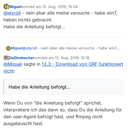
@
Miguel
sagte: bei mir (ebenfalls Ö) funktioniert
Miguel
schrieb am
13. Aug. 2019, 15:04
M
der download vom ORF auch nicht
zuletzt editiert von
Offline
Und meinst du nun, dass – ausgelöst durch diese
@
styroll
- nein aber alle meine versuche - habe win7,
Meldung – dein Problem sich in der Folge von alleine
haben nichts gebracht.
löst?
Habe die Anleitung befolgt…
Miguel
@
styroll
- nein aber alle meine versuche - habe win7,
M
haben nichts gebracht.
DaDirnbocher
schrieb am
13. Aug. 2019, 15:18
Habe die Anleitung befolgt…
zuletzt editiert von
Offline
@
Miguel
sagte in
13.3 - Download von ORF funktioniert
nicht
:
Habe die Anleitung befolgt…
Wenn Du von “die Anleitung befolgt” sprichst,
interpretiere ich das dann so, dass Du die Anleitung für
den user-Agent befolgt hast, und ffmpeg nicht
ausgetauscht hast.