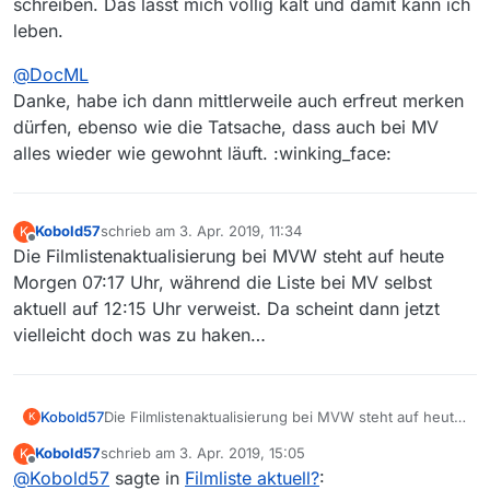
schreiben. Das lässt mich völlig kalt und damit kann ich
leben.
@
DocML
Danke, habe ich dann mittlerweile auch erfreut merken
dürfen, ebenso wie die Tatsache, dass auch bei MV
alles wieder wie gewohnt läuft. :winking_face:
Kobold57
schrieb am
3. Apr. 2019, 11:34
K
zuletzt editiert von
Offline
Die Filmlistenaktualisierung bei MVW steht auf heute
Morgen 07:17 Uhr, während die Liste bei MV selbst
aktuell auf 12:15 Uhr verweist. Da scheint dann jetzt
vielleicht doch was zu haken…
Kobold57
Die Filmlistenaktualisierung bei MVW steht auf heute
K
Morgen 07:17 Uhr, während die Liste bei MV selbst
Kobold57
schrieb am
3. Apr. 2019, 15:05
K
aktuell auf 12:15 Uhr verweist. Da scheint dann jetzt
zuletzt editiert von
Offline
@
Kobold57
sagte in
Filmliste aktuell?
:
vielleicht doch was zu haken…