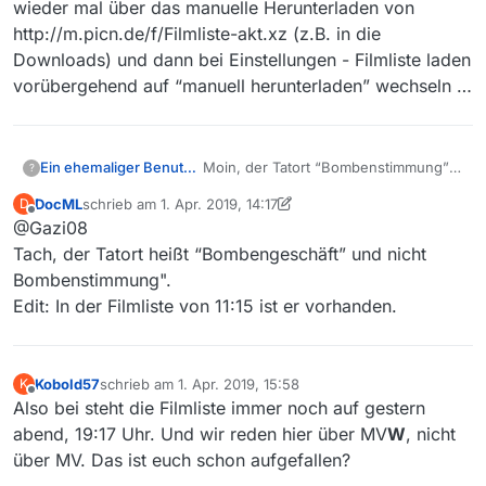
wieder mal über das manuelle Herunterladen von
http://m.picn.de/f/Filmliste-akt.xz (z.B. in die
Downloads) und dann bei Einstellungen - Filmliste laden
vorübergehend auf “manuell herunterladen” wechseln …
Ein ehemaliger Benutzer
Moin, der Tatort “Bombenstimmung”
?
war gestern Abend schon drin.
DocML
schrieb am
1. Apr. 2019, 14:17
D
Momentan gibt es seit 06:17 Uhr keine
zuletzt editiert von DocML
4. Jan. 2019, 16:20
Offline
@Gazi08
Aktualisierung mehr. Bei der Kälte
sind wohl die Crawlers eingefroren
Tach, der Tatort heißt “Bombengeschäft” und nicht
:skull_and_crossbones:
Bombenstimmung".
Zwischenzeitlich ging es mal wieder,
Edit: In der Filmliste von 11:15 ist er vorhanden.
aber seit 11:15 Uhr stockt es wieder.
Ob es am BVG Streik liegt ??
:face_with_stuck-
out_tongue_winking_eye:
Kobold57
schrieb am
1. Apr. 2019, 15:58
K
zuletzt editiert von
Offline
Also bei steht die Filmliste immer noch auf gestern
abend, 19:17 Uhr. Und wir reden hier über MV
W
, nicht
über MV. Das ist euch schon aufgefallen?