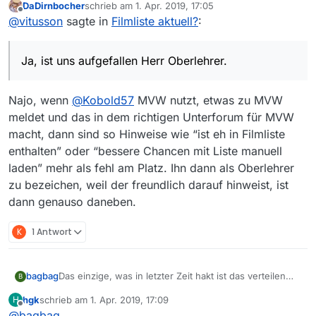
DaDirnbocher
schrieb am
1. Apr. 2019, 17:05
zuletzt editiert von
Offline
Also bei steht die Filmliste immer noch auf
@
vitusson
sagte in
Filmliste aktuell?
:
gestern abend, 19:17 Uhr. Und wir reden hier
Ja, ist uns aufgefallen Herr Oberlehrer. Uns ist aber
über MV
W
, nicht über MV. Das ist euch schon
auch aufgefallen, daß beides nur Frontends für ein
Ja, ist uns aufgefallen Herr Oberlehrer.
aufgefallen?
und dieselbe Filmliste sind, und wenn es an der
Quelle hakt, haben beide Frontends die selben
Symptome.
Najo, wenn
@
Kobold57
MVW nutzt, etwas zu MVW
meldet und das in dem richtigen Unterforum für MVW
macht, dann sind so Hinweise wie “ist eh in Filmliste
enthalten” oder “bessere Chancen mit Liste manuell
laden” mehr als fehl am Platz. Ihn dann als Oberlehrer
zu bezeichen, weil der freundlich darauf hinweist, ist
dann genauso daneben.
K
1 Antwort
bagbag
Das einzige, was in letzter Zeit hakt ist das verteilen
B
der Filmlisten (und dadurch hat MVW dann keine
hgk
schrieb am
1. Apr. 2019, 17:09
H
aktuelle Liste - MVW nutzt aktuell nur
zuletzt editiert von
Offline
@
bagbag