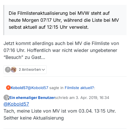
Die Filmlistenaktualisierung bei MVW steht auf
heute Morgen 07:17 Uhr, während die Liste bei MV
selbst aktuell auf 12:15 Uhr verweist.
Jetzt kommt allerdings auch bei MV die Filmliste von
07:16 Uhr. Hoffentlich war nicht wieder ungebetener
“Besuch” zu Gast…
?
2 Antworten
@
Kobold57
sagte in
Filmliste aktuell?
:
Kobold57
K
Ein ehemaliger Benutzer
schrieb am
3. Apr. 2019, 16:34
?
zuletzt editiert von
Offline
@
Kobold57
Die Filmlistenaktualisierung bei MVW steht auf
heute Morgen 07:17 Uhr, während die Liste bei
Tach, meine Liste von MV ist vom 03.04. 13:15 Uhr.
Jetzt kommt allerdings auch bei MV die Filmliste von
MV selbst aktuell auf 12:15 Uhr verweist.
Seither keine Aktualisierung
07:16 Uhr. Hoffentlich war nicht wieder ungebetener
“Besuch” zu Gast…