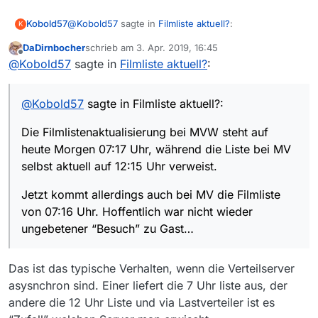
@
Kobold57
sagte in
Filmliste aktuell?
:
Kobold57
K
DaDirnbocher
schrieb am
3. Apr. 2019, 16:45
zuletzt editiert von
Offline
Die Filmlistenaktualisierung bei MVW steht auf
@
Kobold57
sagte in
Filmliste aktuell?
:
heute Morgen 07:17 Uhr, während die Liste bei
Jetzt kommt allerdings auch bei MV die Filmliste von
MV selbst aktuell auf 12:15 Uhr verweist.
07:16 Uhr. Hoffentlich war nicht wieder ungebetener
@
Kobold57
sagte in Filmliste aktuell?:
“Besuch” zu Gast…
Die Filmlistenaktualisierung bei MVW steht auf
heute Morgen 07:17 Uhr, während die Liste bei MV
selbst aktuell auf 12:15 Uhr verweist.
Jetzt kommt allerdings auch bei MV die Filmliste
von 07:16 Uhr. Hoffentlich war nicht wieder
ungebetener “Besuch” zu Gast…
Das ist das typische Verhalten, wenn die Verteilserver
asysnchron sind. Einer liefert die 7 Uhr liste aus, der
andere die 12 Uhr Liste und via Lastverteiler ist es