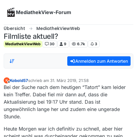
Skip to content
MediathekView-Forum
Übersicht
MediathekViewWeb
Filmliste aktuell?
MediathekViewWeb
30
9
6.7k
3
Anmelden zum Antworten
Kobold57
schrieb am
31. März 2019, 21:58
K
zuletzt editiert von
Offline
Bei der Suche nach dem heutigen “Tatort” kam leider
kein Treffer. Dabei fiel mir dann auf, dass die
Aktualisierung bei 19:17 Uhr stand. Das ist
ungewöhnlich lange her und zudem eine ungerade
Stunde.
Heute Morgen war ich definitiv zu schnell, aber hier
scheint wohl was durcheinander gekommen zu sein.