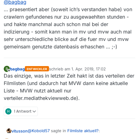
@
bagbag
… praesentiert aber (soweit ich’s verstanden habe) von
crawlern gefundenes nur zu ausgewaehlten stunden -
und hakte manchmal auch schon mal bei der
indizierung - somit kann man in mv und mvw auch mal
sehr unterschiedliche blicke auf die fuer mv und mvw
gemeinsam genutzte datenbasis erhaschen … ;-)
bagbag
schrieb am
1. Apr. 2019, 17:02
B
ENTWICKLER
zuletzt editiert von
Offline
Das einzige, was in letzter Zeit hakt ist das verteilen der
Filmlisten (und dadurch hat MVW dann keine aktuelle
Liste - MVW nutzt aktuell nur
verteiler.mediathekviewweb.de).
H
1 Antwort
@
Kobold57
sagte in
Filmliste aktuell?
:
vitusson