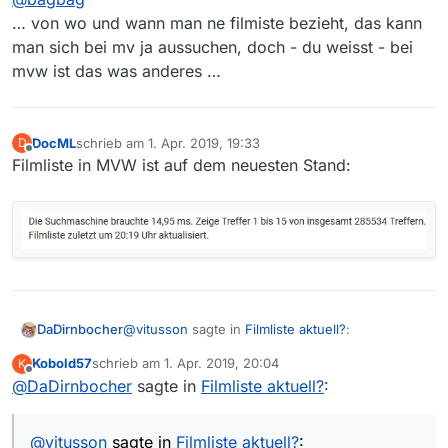
verteiler.mediathekviewweb.de).
… von wo und wann man ne filmiste bezieht, das kann
man sich bei mv ja aussuchen, doch - du weisst - bei
mvw ist das was anderes …
DocML
schrieb am
1. Apr. 2019, 19:33
D
zuletzt editiert von
Offline
Filmliste in MVW ist auf dem neuesten Stand:
@
vitusson
sagte in
Filmliste aktuell?
:
DaDirnbocher
Kobold57
schrieb am
1. Apr. 2019, 20:04
K
zuletzt editiert von
Offline
@
DaDirnbocher
sagte in
Ja, ist uns aufgefallen Herr Oberlehrer.
Filmliste aktuell?
:
Najo, wenn
@
Kobold57
MVW nutzt, etwas zu
@
vitusson
sagte in
Filmliste aktuell?
: