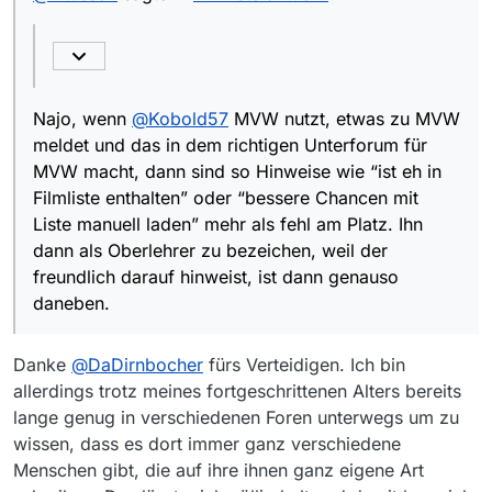
MVW meldet und das in dem richtigen
Unterforum für MVW macht, dann sind so
Hinweise wie “ist eh in Filmliste enthalten” oder
“bessere Chancen mit Liste manuell laden” mehr
als fehl am Platz. Ihn dann als Oberlehrer zu
bezeichen, weil der freundlich darauf hinweist,
Najo, wenn
@
Kobold57
MVW nutzt, etwas zu MVW
ist dann genauso daneben.
meldet und das in dem richtigen Unterforum für
MVW macht, dann sind so Hinweise wie “ist eh in
Filmliste enthalten” oder “bessere Chancen mit
Liste manuell laden” mehr als fehl am Platz. Ihn
dann als Oberlehrer zu bezeichen, weil der
freundlich darauf hinweist, ist dann genauso
daneben.
Danke
@
DaDirnbocher
fürs Verteidigen. Ich bin
allerdings trotz meines fortgeschrittenen Alters bereits
lange genug in verschiedenen Foren unterwegs um zu
wissen, dass es dort immer ganz verschiedene
Menschen gibt, die auf ihre ihnen ganz eigene Art