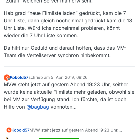
“Zufall” welchen Server man erwischt.
Hab grad “neue Filmliste laden” gedrückt, kam die 7
Uhr Liste, dann gleich nocheinmal gedrückt kam die 13
Uhr Liste. Würd ichs nocheinmal probieren, könnt
wieder die 7 Uhr Liste kommen.
Da hilft nur Geduld und darauf hoffen, dass das MV-
Team die Verteilserver synchron hinbekommt.
Kobold57
schrieb am
5. Apr. 2019, 09:26
K
zuletzt editiert von
Offline
MVW steht jetzt auf gestern Abend 19:23 Uhr, seither
wurde keine aktuelle Filmliste mehr geladen, obwohl sie
bei MV zur Verfügung stand. Ich fürchte, da ist doch
Hilfe von
@
bagbag
vonnöten…
Kobold57
MVW steht jetzt auf gestern Abend 19:23 Uhr,
K
seither wurde keine aktuelle Filmliste mehr geladen,