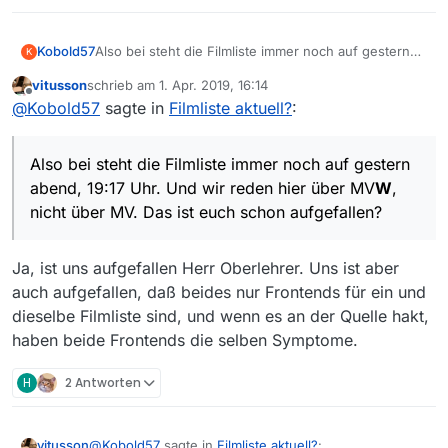
Kobold57
Also bei steht die Filmliste immer noch auf gestern
K
abend, 19:17 Uhr. Und wir reden hier über MV
W
,
vitusson
schrieb am
1. Apr. 2019, 16:14
nicht über MV. Das ist euch schon aufgefallen?
zuletzt editiert von
Offline
@
Kobold57
sagte in
Filmliste aktuell?
:
Also bei steht die Filmliste immer noch auf gestern
abend, 19:17 Uhr. Und wir reden hier über MV
W
,
nicht über MV. Das ist euch schon aufgefallen?
Ja, ist uns aufgefallen Herr Oberlehrer. Uns ist aber
auch aufgefallen, daß beides nur Frontends für ein und
dieselbe Filmliste sind, und wenn es an der Quelle hakt,
haben beide Frontends die selben Symptome.
H
2 Antworten
@
Kobold57
sagte in
Filmliste aktuell?
:
vitusson