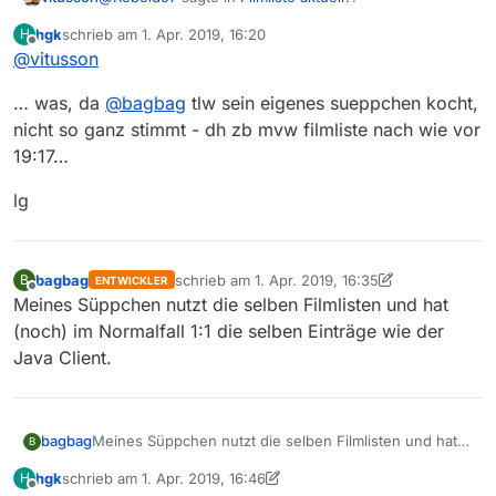
hgk
schrieb am
1. Apr. 2019, 16:20
H
zuletzt editiert von
Offline
@
vitusson
Also bei steht die Filmliste immer noch auf
gestern abend, 19:17 Uhr. Und wir reden hier
Ja, ist uns aufgefallen Herr Oberlehrer. Uns ist aber
über MV
W
, nicht über MV. Das ist euch schon
… was, da
@
bagbag
tlw sein eigenes sueppchen kocht,
auch aufgefallen, daß beides nur Frontends für ein
aufgefallen?
nicht so ganz stimmt - dh zb mvw filmliste nach wie vor
und dieselbe Filmliste sind, und wenn es an der
19:17…
Quelle hakt, haben beide Frontends die selben
Symptome.
lg
bagbag
schrieb am
1. Apr. 2019, 16:35
B
ENTWICKLER
zuletzt editiert von bagbag
4. Jan. 2019, 18:35
Offline
Meines Süppchen nutzt die selben Filmlisten und hat
(noch) im Normalfall 1:1 die selben Einträge wie der
Java Client.
bagbag
Meines Süppchen nutzt die selben Filmlisten und hat
B
(noch) im Normalfall 1:1 die selben Einträge wie der
hgk
schrieb am
1. Apr. 2019, 16:46
H
Java Client.
zuletzt editiert von hgk
4. Jan. 2019, 18:51
Offline