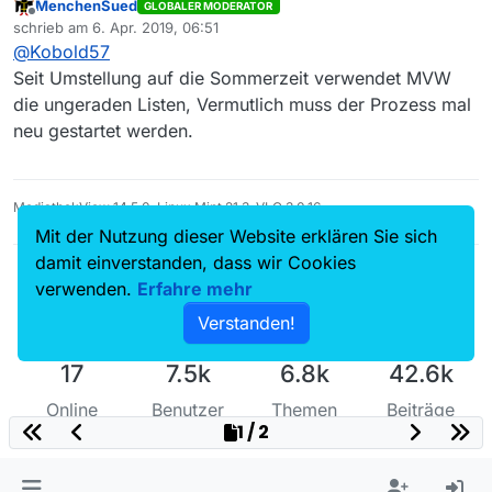
MenchenSued
GLOBALER MODERATOR
obwohl sie bei MV zur Verfügung stand. Ich fürchte,
Offline
schrieb am
6. Apr. 2019, 06:51
da ist doch Hilfe von
@
bagbag
vonnöten…
zuletzt editiert von
@
Kobold57
Seit Umstellung auf die Sommerzeit verwendet MVW
die ungeraden Listen, Vermutlich muss der Prozess mal
neu gestartet werden.
MediathekView 14.5.0, Linux Mint 21.3, VLC 3.0.16
Mit der Nutzung dieser Website erklären Sie sich
damit einverstanden, dass wir Cookies
verwenden.
Erfahre mehr
Verstanden!
17
7.5k
6.8k
42.6k
Online
Benutzer
Themen
Beiträge
1 / 2