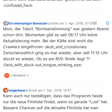
:confused_face:
Ein ehemaliger Benutzer
schrieb am
1. Apr. 2019, 07:47
?
zuletzt editiert von Ein ehemaliger Benut
Offline
Moin, der Tatort “Bombenstimmung” war gestern Abend
schon drin. Momentan gibt es seit 06:17 Uhr keine
Aktualisierung mehr. Bei der Kälte sind wohl die
Crawlers eingefroren :skull_and_crossbones:
Zwischenzeitlich ging es mal wieder, aber seit 11:15 Uhr
stockt es wieder. Ob es am BVG Streik liegt ??
:face_with_stuck-out_tongue_winking_eye:
D
1 Antwort
magerbaer
schrieb am
1. Apr. 2019, 13:57
M
zuletzt editiert von
Offline
Kann auch nur bestätigen, dass das Programm heute
nur die neue Filmliste findet, wenn es gerade “Lust” hat.
Bessere Chancen auf die aktuelle Filmliste hat man