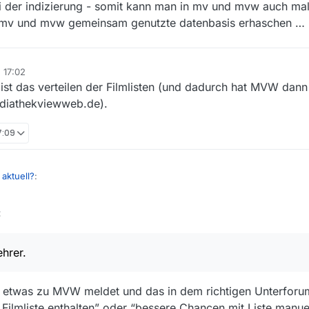
 der indizierung - somit kann man in mv und mvw auch mal
er mv und mvw gemeinsam genutzte datenbasis erhaschen … 
, 17:02
t ist das verteilen der Filmlisten (und dadurch hat MVW dann 
mediathekviewweb.de).
17:09
 aktuell?
:
:
ste immer noch auf gestern abend, 19:17 Uhr. Und wir reden hier über MV
allen?
 Oberlehrer. Uns ist aber auch aufgefallen, daß beides nur Frontends für
 an der Quelle hakt, haben beide Frontends die selben Symptome.
ehrer.
etwas zu MVW meldet und das in dem richtigen Unterfor
 Filmliste enthalten” oder “bessere Chancen mit Liste manue