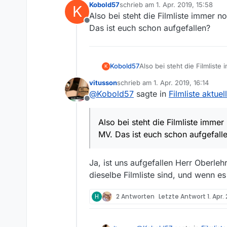
Kobold57
schrieb am
1. Apr. 2019, 15:58
K
zuletzt editiert von
Also bei steht die Filmliste immer 
Offline
Das ist euch schon aufgefallen?
Kobold57
Also bei steht die Filmlist
K
euch schon aufgefallen?
vitusson
schrieb am
1. Apr. 2019, 16:14
zuletzt editiert von
@
Kobold57
sagte in
Filmliste aktuel
Offline
Also bei steht die Filmliste imme
MV. Das ist euch schon aufgefall
Ja, ist uns aufgefallen Herr Oberleh
dieselbe Filmliste sind, und wenn e
H
2 Antworten
Letzte Antwort
1. Apr.