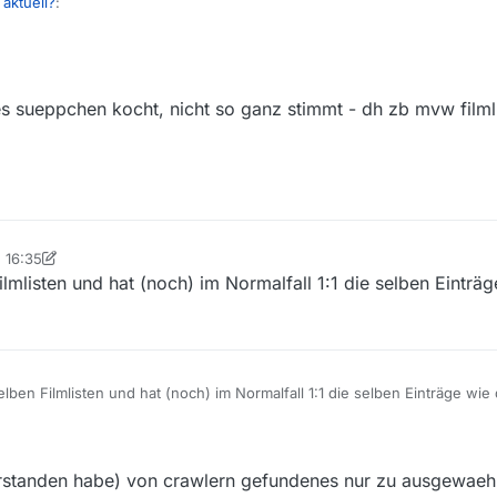
 aktuell?
:
ste immer noch auf gestern abend, 19:17 Uhr. Und wir reden hier über MV
allen?
 Oberlehrer. Uns ist aber auch aufgefallen, daß beides nur Frontends für
es sueppchen kocht, nicht so ganz stimmt - dh zb mvw filml
 an der Quelle hakt, haben beide Frontends die selben Symptome.
, 16:35
gbag
4. Jan. 2019, 18:35
lmlisten und hat (noch) im Normalfall 1:1 die selben Einträ
ben Filmlisten und hat (noch) im Normalfall 1:1 die selben Einträge wie 
51
verstanden habe) von crawlern gefundenes nur zu ausgewaeh