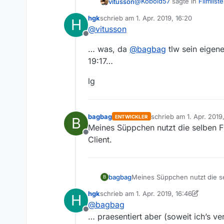
@
Kobold57
sagte in
Filmliste
vitusson
hgk
schrieb am
1. Apr. 2019, 16:20
H
zuletzt editiert von
@
vitusson
Also bei steht die Filmli
Offline
Das ist euch schon aufgef
Ja, ist uns aufgefallen Herr
… was, da
@
bagbag
tlw sein eigen
Filmliste sind, und wenn es
19:17…
lg
bagbag
schrieb am
1. Apr. 2019
ENTWICKLER
B
zuletzt editiert von ba
Meines Süppchen nutzt die selben Fi
Offline
Client.
bagbag
Meines Süppchen nutzt die sel
B
hgk
schrieb am
1. Apr. 2019, 16:46
H
zuletzt editiert von hgk
4. Jan. 2019, 18:
@
bagbag
Offline
… praesentiert aber (soweit ich’s 