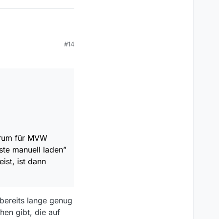
#14
um für MVW macht,
ell laden” mehr als
dann genauso daneben.
orum für MVW
iste manuell laden”
ist, ist dann
s bereits lange genug
en gibt, die auf