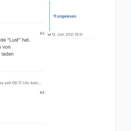
11 ungelesen
#3
12. Jan. 2021, 19:31
de “Lust” hat.
n von
e laden
s seit 06:17 Uhr keine
ossbones:
#4
VG Streik liegt ??