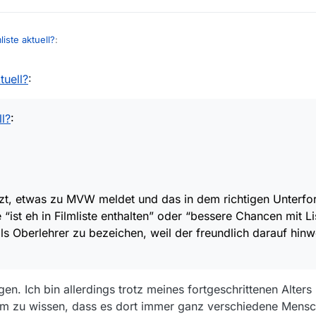
liste aktuell?
:
tuell?
:
len Herr Oberlehrer.
7
MVW nutzt, etwas zu MVW meldet und das in dem richtigen Unterfor
ll?
:
ie “ist eh in Filmliste enthalten” oder “bessere Chancen mit Liste manu
 als Oberlehrer zu bezeichen, weil der freundlich darauf hinweist, ist 
, etwas zu MVW meldet und das in dem richtigen Unterf
“ist eh in Filmliste enthalten” oder “bessere Chancen mit L
ls Oberlehrer zu bezeichen, weil der freundlich darauf hinwe
gen. Ich bin allerdings trotz meines fortgeschrittenen Alter
m zu wissen, dass es dort immer ganz verschiedene Mensch