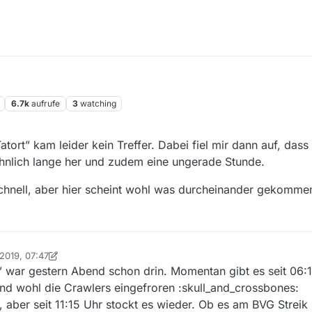
6.7k
aufrufe
3
watching
ort” kam leider kein Treffer. Dabei fiel mir dann auf, dass 
öhnlich lange her und zudem eine ungerade Stunde.
schnell, aber hier scheint wohl was durcheinander gekommen
 2019, 07:47
on Ein ehemaliger Benutzer
4. Jan. 2019, 14:53
war gestern Abend schon drin. Momentan gibt es seit 06:1
sind wohl die Crawlers eingefroren :skull_and_crossbones:
 aber seit 11:15 Uhr stockt es wieder. Ob es am BVG Streik l