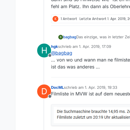
fehl am Platz. Ihn dann als Oberleh
K
1 Antwort
Letzte Antwort
1. Apr. 2019, 
bagbag
Das einzige, was in letzter Z
B
nutzt aktuell nur verteiler.m
hgk
schrieb am
1. Apr. 2019, 17:09
H
zuletzt editiert von
@
bagbag
Offline
… von wo und wann man ne filmiste 
ist das was anderes …
DocML
schrieb am
1. Apr. 2019, 19:33
D
zuletzt editiert von
Filmliste in MVW ist auf dem neuest
Offline