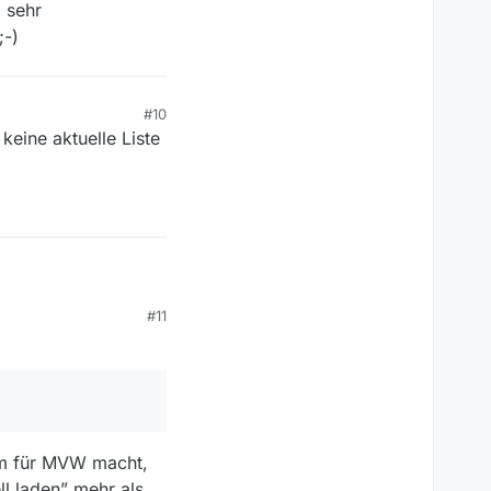
 sehr
;-)
#10
keine aktuelle Liste
#11
W
, nicht über MV.
 ein und dieselbe
um für MVW macht,
ll laden” mehr als