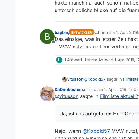
hakte manchmal auch schon mal bei
unterschiedliche blicke auf die fu
bagbag
schrieb am
1. Apr. 2019
ENTWICKLER
B
zuletzt editiert von
Das einzige, was in letzter Zeit hak
Offline
- MVW nutzt aktuell nur verteiler.
H
1 Antwort
Letzte Antwort
1. Apr. 2019, 
@
Kobold57
sagte in
Filmliste
vitusson
DaDirnbocher
schrieb am
1. Apr. 2019, 17:05
zuletzt editiert von
@
vitusson
sagte in
Filmliste aktuell?
Also bei steht die Filmli
Offline
Das ist euch schon aufgef
Ja, ist uns aufgefallen Herr
Filmliste sind, und wenn es
Ja, ist uns aufgefallen Herr Oberl
Najo, wenn
@
Kobold57
MVW nutzt, 
dann sind so Hinweise wie “ist eh in