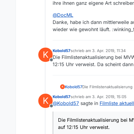
ihre ihnen ganz eigene Art schreiben
@
DocML
Danke, habe ich dann mittlerweile a
wieder wie gewohnt läuft. :winking_
Kobold57
schrieb am
3. Apr. 2019, 11:34
K
zuletzt editiert von
Die Filmlistenaktualisierung bei MV
Offline
12:15 Uhr verweist. Da scheint dann
Kobold57
Die Filmlistenaktualisierun
K
Uhr verweist. Da scheint da
Kobold57
schrieb am
3. Apr. 2019, 15:05
K
zuletzt editiert von
@
Kobold57
sagte in
Filmliste aktuel
Offline
Die Filmlistenaktualisierung bei 
auf 12:15 Uhr verweist.