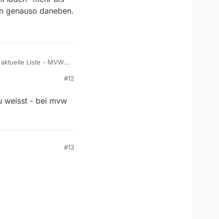
ann genauso daneben.
e aktuelle Liste - MVW
#12
u weisst - bei mvw
#13