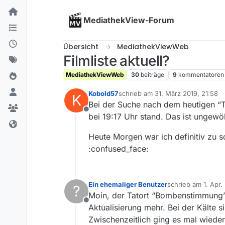
Skip to content
MediathekView-Forum
Übersicht
MediathekViewWeb
Filmliste aktuell?
MediathekViewWeb
30
beiträge
9
kommentatoren
Kobold57
schrieb am
31. März 2019, 21:58
K
zuletzt editiert von
Bei der Suche nach dem heutigen “Tat
Offline
bei 19:17 Uhr stand. Das ist ungew
Heute Morgen war ich definitiv zu 
:confused_face:
Ein ehemaliger Benutzer
schrieb am
1. Apr.
?
zuletzt editiert v
Moin, der Tatort “Bombenstimmung” 
Offline
Aktualisierung mehr. Bei der Kälte 
Zwischenzeitlich ging es mal wieder,