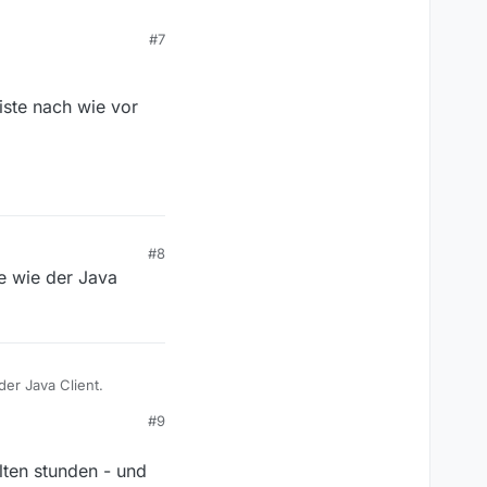
#7
W
, nicht über MV.
 ein und dieselbe
iste nach wie vor
#8
ge wie der Java
der Java Client.
#9
lten stunden - und