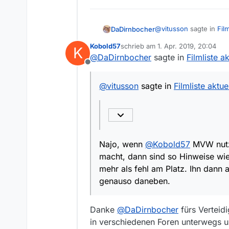
@
vitusson
sagte in
Film
DaDirnbocher
Kobold57
schrieb am
1. Apr. 2019, 20:04
K
zuletzt editiert von
@
DaDirnbocher
sagte in
Filmliste ak
Ja, ist uns aufgefal
Offline
Najo, wenn
@
Kobold5
@
vitusson
sagte in
Filmliste aktue
dann sind so Hinweise w
fehl am Platz. Ihn dann
Najo, wenn
@
Kobold57
MVW nutzt
macht, dann sind so Hinweise wie 
mehr als fehl am Platz. Ihn dann a
genauso daneben.
Danke
@
DaDirnbocher
fürs Verteidi
in verschiedenen Foren unterwegs u