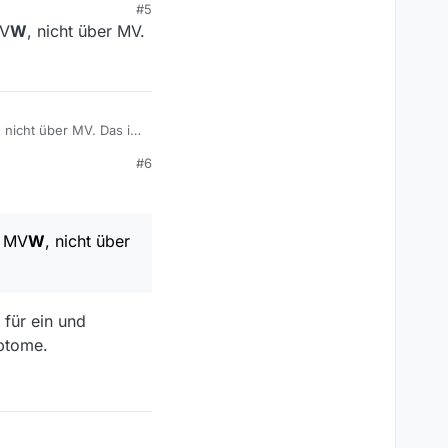
#5
MV
W
, nicht über MV.
, nicht über MV. Das ist
#6
r MV
W
, nicht über
 für ein und
mptome.