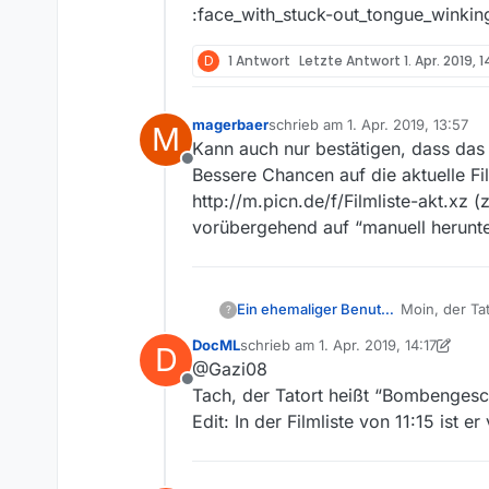
:face_with_stuck-out_tongue_winkin
D
1 Antwort
Letzte Antwort
1. Apr. 2019, 1
magerbaer
schrieb am
1. Apr. 2019, 13:57
M
zuletzt editiert von
Kann auch nur bestätigen, dass das 
Offline
Bessere Chancen auf die aktuelle F
http://m.picn.de/f/Filmliste-akt.xz 
vorübergehend auf “manuell herunt
Ein ehemaliger Benutzer
Moin, der Ta
?
Aktualisieru
DocML
schrieb am
1. Apr. 2019, 14:17
D
Zwischenzeitl
zuletzt editiert von DocML
4. Jan. 20
@Gazi08
:face_with_s
Offline
Tach, der Tatort heißt “Bombenges
Edit: In der Filmliste von 11:15 ist e