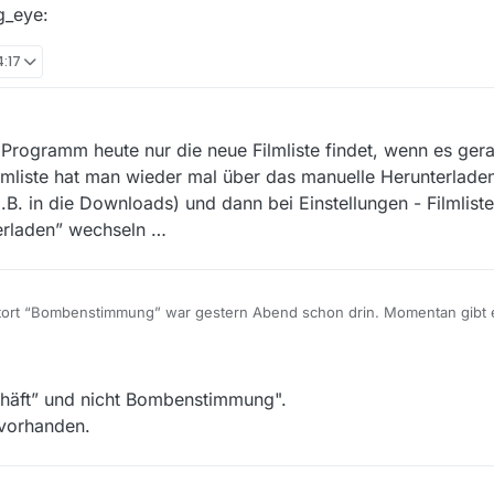
g_eye:
4:17
Programm heute nur die neue Filmliste findet, wenn es gera
ilmliste hat man wieder mal über das manuelle Herunterlade
(z.B. in die Downloads) und dann bei Einstellungen - Filmlist
erladen” wechseln …
tort “Bombenstimmung” war gestern Abend schon drin. Momentan gibt e
ng mehr. Bei der Kälte sind wohl die Crawlers eingefroren :skull_and_cr
ich ging es mal wieder, aber seit 11:15 Uhr stockt es wieder. Ob es am B
19, 16:20
tuck-out_tongue_winking_eye:
chäft” und nicht Bombenstimmung".
r vorhanden.