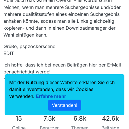
Aber auch das wäre ein Overkill - es würde schon
reichen, wenn man mehrere Suchergebnisse und/oder
mehrere qualitätsstufen eines einzelnen Suchergebnis
anhaken könnte, sodass man alle Links gleichzeitig
kopieren- und dann in einen Downloadmanager der
Wahl einfügen kann.
Grüße, pspzockerscene
EDIT
Ich hoffe, dass ich bei neuen Beiträgen hier per E-Mail
benachrichtigt werde!
Habe den Thread auf “Beobachtet” gesetzt.
Mit der Nutzung dieser Website erklären Sie sich
damit einverstanden, dass wir Cookies
verwenden.
Erfahre mehr
Verstanden!
15
7.5k
6.8k
42.6k
Online
Benutzer
Themen
Beiträge