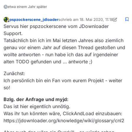
mediathekviewweb:
etwa einem Jahr später
im download-popup in der
vielen dank
ergebnisliste sollte bitte bei aktion
pspzockerscene_jdloader
schrieb am
18. Mai 2020, 11:18
neben abspielen/download noch
zuletzt editiert von pspzockerscene_jdl
Offline
die option click&load für
Servus hier pspzockerscene vom JDownloader
myjdownloader (browser
Support.
plugin/addon) angeboten werden.
Tatsächlich bin ich im Mai letzten Jahres also ziemlich
die komplette ergebnisliste bitte
genau vor einem Jahr auf diesen Thread gestoßen und
zeilenweise um checkboxen
erweitern. anhand dieser
wollte antworten - nun habe ich das auf irgendeiner
checkboxen können mehrere
alten TODO gefunden und … antworte ;)
videos selektiert und in der besten
qualität via click&load und/oder
Zunächst:
*.dlc Download an myjdownloader
Ich persönlich bin ein Fan vom eurem Projekt - weiter
übergeben werden.
so!
Bzlg. der Anfrage und myjd:
Das ist hier eigentlich unnötig.
Was ihr tun könnten wäre, ClickAndLoad einzubauen:
https://jdownloader.org/knowledge/wiki/glossary/cnl2