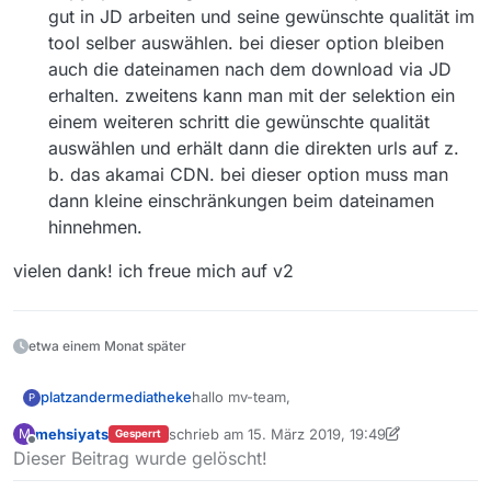
gut in JD arbeiten und seine gewünschte qualität im
tool selber auswählen. bei dieser option bleiben
auch die dateinamen nach dem download via JD
erhalten. zweitens kann man mit der selektion ein
einem weiteren schritt die gewünschte qualität
auswählen und erhält dann die direkten urls auf z.
b. das akamai CDN. bei dieser option muss man
dann kleine einschränkungen beim dateinamen
hinnehmen.
vielen dank! ich freue mich auf v2
etwa einem Monat später
hallo mv-team,
platzandermediatheke
P
mehsiyats
schrieb am
15. März 2019, 19:49
M
Gesperrt
vielen dank für diese beiden tollen
zuletzt editiert von mehsiyats
Offline
Dieser Beitrag wurde gelöscht!
tools!
mein vorschlag betrifft