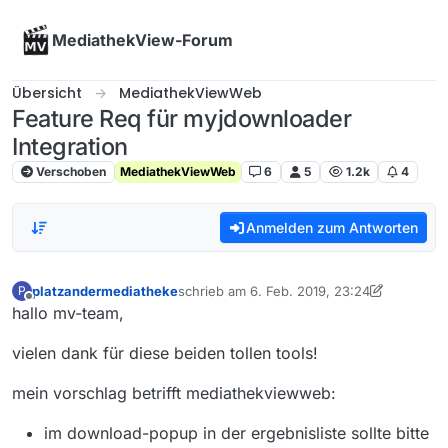
Skip to content
MediathekView-Forum
Übersicht
MediathekViewWeb
Feature Req für myjdownloader
Integration
Verschoben
MediathekViewWeb
6
5
1.2k
4
Anmelden zum Antworten
platzandermediatheke
schrieb am
6. Feb. 2019, 23:24
P
zuletzt editiert von platzandermediatheke
2
Offline
hallo mv-team,
vielen dank für diese beiden tollen tools!
mein vorschlag betrifft mediathekviewweb:
im download-popup in der ergebnisliste sollte bitte