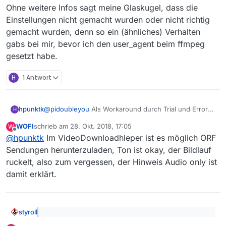
Ohne weitere Infos sagt meine Glaskugel, dass die
Einstellungen nicht gemacht wurden oder nicht richtig
gemacht wurden, denn so ein (ähnliches) Verhalten
gabs bei mir, bevor ich den user_agent beim ffmpeg
gesetzt habe.
H
1 Antwort
@
pidoubleyou
Als Workaround durch Trial und Error
hpunktk
H
gefunden:
WOFI
schrieb am
28. Okt. 2018, 17:05
W
Die URL aus MV kopiert (endet mit …
zuletzt editiert von
Offline
@
hpunktk
Im VideoDownloadhleper ist es möglich ORF
Kaum Ahnung, was da technisch dahintersteckt, bzw.
mp4/playlist.m3u8) und im Firefox aufgerufen
ob und wie man das automatisieren bzw. in MV
Den angebotenen Download NICHT
Sendungen herunterzuladen, Ton ist okay, der Bildlauf
verwenden könnte. Das ist wohl Sache der Gurus.
machen/annehmen
ruckelt, also zum vergessen, der Hinweis Audio only ist
Im VideoDownloadHelper wird ein Objekt
damit erklärt.
angeboten “HLS Streaming… - Nur Audio -
MP4…”
Download starten und es wird eine Media.mp4
(oder wie man sie halt nennt) erzeugt und
styroll
gespeichert. Das ist dann das zugehörige MP4.
@
hpunktk
sagte: Trotzdem kommt beim Download-
Umbenennen.