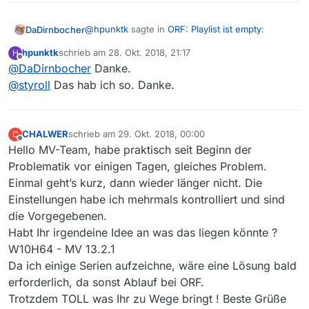
7085_5__ORF3HD_19240521P_20132211P_Q6A.mp
4/playlist.m3u8
@
hpunktk
sagte in
ORF: Playlist ist empty
:
DaDirnbocher
hpunktk
schrieb am
28. Okt. 2018, 21:17
H
Zu 3.: Hab mittlerweile etwas Seltsames
zuletzt editiert von
Offline
@
DaDirnbocher
Danke.
etwas Seltsames rausgefunden:
rausgefunden:
Eine bestimmte Sendung, die durch ein Abo
@
styroll
Das hab ich so. Danke.
unter “Downloads” aufgelistet wird, lässt sich
Das ist normal. Der Eintrag unter Download wird
nach wie vor nicht durch Klick auf “Download
mit den Einstellungen angelegt, die zu dem
starten” runterladen.
Zeitpunkt gegolten haben. Spätere Änderungen
CHALWER
schrieb am
29. Okt. 2018, 00:00
Suche ich aber dieselbe Sendung im Bereich
C
zuletzt editiert von
and den Set-Einstellungen wirken dann nicht.
Offline
“Filme”, betätige dort “Film aufzeichnen” (inkl.
Hello MV-Team, habe praktisch seit Beginn der
Downloadeintrag löschen, und nach dem
automatischer Download-Start), dann wird sie
Problematik vor einigen Tagen, gleiches Problem.
geänderten Set-Einstellungen neuanlegen.
runtergeladen.
Einmal geht’s kurz, dann wieder länger nicht. Die
Im Screenshot stammt die 1.Zeile aus dem Abo,
Einstellungen habe ich mehrmals kontrolliert und sind
die 2.Zeile aus der manuellen Auswahl aus
“Filme”.
die Vorgegebenen.
Selbe Filmnr. 423748, selbe URL
Habt Ihr irgendeine Idee an was das liegen könnte ?
https://apasfiis.sf.apa.at/ipad/cms-austria/2018-
W10H64 - MV 13.2.1
10-27_1925_sd_06_zeit-
Da ich einige Serien aufzeichne, wäre eine Lösung bald
geschichte_____13993419__o__1086476776__s1438
7085_5__ORF3HD_19240521P_20132211P_Q6A.mp
erforderlich, da sonst Ablauf bei ORF.
4/playlist.m3u8
Trotzdem TOLL was Ihr zu Wege bringt ! Beste Grüße