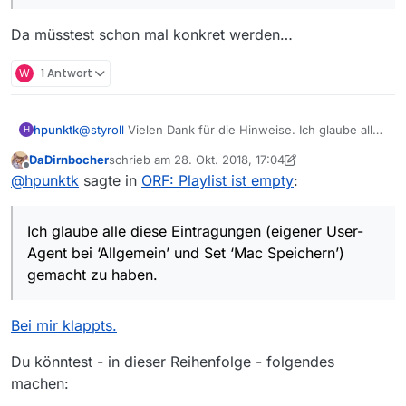
Da müsstest schon mal konkret werden…
W
1 Antwort
hpunktk
@
styroll
Vielen Dank für die Hinweise. Ich glaube alle
H
diese Eintragungen (eigener User-Agent bei
DaDirnbocher
schrieb am
28. Okt. 2018, 17:04
‘Allgemein’ und Set ‘Mac Speichern’) gemacht zu
zuletzt editiert von DaDirnbocher
Offline
@
hpunktk
sagte in
ORF: Playlist ist empty
:
haben. Trotzdem kommt beim Download-Versuch
eines ORF-Programmes (aus AT) nichts und nach
einiger Zeit eine Fehlermeldung (ohne auswertbarem
Ich glaube alle diese Eintragungen (eigener User-
Inhalt). MV natürlich neu gestartet. Woran kann es
noch liegen?
Agent bei ‘Allgemein’ und Set ‘Mac Speichern’)
gemacht zu haben.
Bei mir klappts.
Du könntest - in dieser Reihenfolge - folgendes
machen: