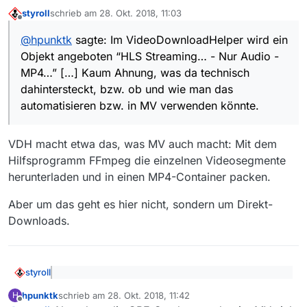
gefunden:
styroll
schrieb am
28. Okt. 2018, 11:03
Die URL aus MV kopiert (endet mit …
zuletzt editiert von
Offline
Kaum Ahnung, was da technisch dahintersteckt, bzw.
mp4/playlist.m3u8) und im Firefox aufgerufen
@
hpunktk
sagte: Im VideoDownloadHelper wird ein
ob und wie man das automatisieren bzw. in MV
Den angebotenen Download NICHT
Objekt angeboten “HLS Streaming… - Nur Audio -
verwenden könnte. Das ist wohl Sache der Gurus.
machen/annehmen
Im VideoDownloadHelper wird ein Objekt
MP4…” […] Kaum Ahnung, was da technisch
angeboten “HLS Streaming… - Nur Audio -
dahintersteckt, bzw. ob und wie man das
MP4…”
automatisieren bzw. in MV verwenden könnte.
Download starten und es wird eine Media.mp4
(oder wie man sie halt nennt) erzeugt und
gespeichert. Das ist dann das zugehörige MP4.
VDH macht etwa das, was MV auch macht: Mit dem
Umbenennen.
Hilfsprogramm FFmpeg die einzelnen Videosegmente
herunterladen und in einen MP4-Container packen.
Aber um das geht es hier nicht, sondern um Direkt-
Downloads.
styroll
@
hpunktk
sagte: Im VideoDownloadHelper wird
hpunktk
schrieb am
28. Okt. 2018, 11:42
H
ein Objekt angeboten “HLS Streaming… - Nur
zuletzt editiert von
Offline
VDH macht etwa das, was MV auch macht: Mit dem