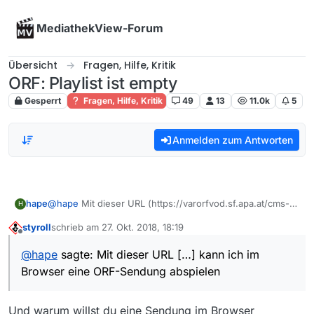
Skip to content
MediathekView-Forum
Übersicht
Fragen, Hilfe, Kritik
ORF: Playlist ist empty
Gesperrt
Fragen, Hilfe, Kritik
49
13
11.0k
5
Anmelden zum Antworten
hape
@
hape
Mit dieser URL (https://varorfvod.sf.apa.at/cms-
H
worldwide/online/4a98ae7f980042e62dcf93abb81ebaed/
styroll
schrieb am
27. Okt. 2018, 18:19
1540159200/2018-10-21_1408_sd_02_Die-Wiener-
zuletzt editiert von
Offline
Alpe_____13992785__o__5996498665__s14383403_3__ORF
@
hape
sagte: Mit dieser URL […] kann ich im
2HD_14084409P_14324318P_Q6A.mp4) kann ich im
Browser eine ORF-Sendung abspielen
Browser eine ORF-Sendung abspielen. Unterschied: statt
https://apasfils… https://varorfvod …
Und warum willst du eine Sendung im Browser