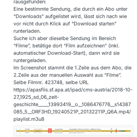
rausgefunden:
Eine bestimmte Sendung, die durch ein Abo unter
“Downloads” aufgelistet wird, lässt sich nach wie
vor nicht durch Klick auf “Download starten”
runterladen.
Suche ich aber dieselbe Sendung im Bereich
“Filme”, betätige dort “Film aufzeichnen” (inkl.
automatischer Download-Start), dann wird sie
runtergeladen.
Im Screenshot stammt die 1.Zeile aus dem Abo, die
2.Zeile aus der manuellen Auswahl aus “Filme”.
Selbe Filmnr. 423748, selbe URL
https://apasfiis.sf.apa.at/ipad/cms-austria/2018-10-
27_1925_sd_06_zeit-
geschichte_____13993419__o__1086476776__s14387
085_5__ORF3HD_19240521P_20132211P_Q6A.mp4/
playlist.m3u8