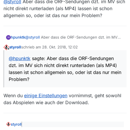
Audio - MP4…” […] Kaum Ahnung, was da
@
styroll
Aber dass die ORF-Sendungen dzt. im MV sich
Hilfsprogramm FFmpeg die einzelnen Videosegmente
technisch dahintersteckt, bzw. ob und wie man das
nicht direkt runterladen (als MP4) lassen ist schon
herunterladen und in einen MP4-Container packen.
Aber um das geht es hier nicht, sondern um Direkt-
automatisieren bzw. in MV verwenden könnte.
allgemein so, oder ist das nur mein Problem?
Downloads.
hpunktk
@
styroll
Aber dass die ORF-Sendungen dzt. im MV
H
sich nicht direkt runterladen (als MP4) lassen ist
styroll
schrieb am
28. Okt. 2018, 12:02
schon allgemein so, oder ist das nur mein Problem?
zuletzt editiert von
Offline
@
hpunktk
sagte: Aber dass die ORF-Sendungen
dzt. im MV sich nicht direkt runterladen (als MP4)
lassen ist schon allgemein so, oder ist das nur mein
Problem?
Wenn du
einige Einstellungen
vornimmst, geht sowohl
das Abspielen wie auch der Download.
styroll
@
hpunktk
sagte: Aber dass die ORF-Sendungen