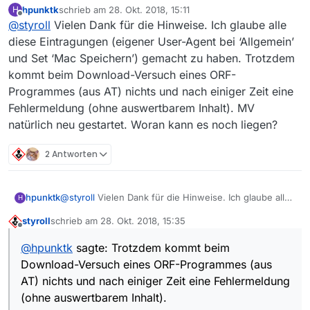
hpunktk
schrieb am
28. Okt. 2018, 15:11
H
dzt. im MV sich nicht direkt runterladen (als MP4)
zuletzt editiert von
Offline
Wenn du
einige Einstellungen
vornimmst, geht sowohl
lassen ist schon allgemein so, oder ist das nur
@
styroll
Vielen Dank für die Hinweise. Ich glaube alle
das Abspielen wie auch der Download.
mein Problem?
diese Eintragungen (eigener User-Agent bei ‘Allgemein’
und Set ‘Mac Speichern’) gemacht zu haben. Trotzdem
kommt beim Download-Versuch eines ORF-
Programmes (aus AT) nichts und nach einiger Zeit eine
Fehlermeldung (ohne auswertbarem Inhalt). MV
natürlich neu gestartet. Woran kann es noch liegen?
2 Antworten
hpunktk
@
styroll
Vielen Dank für die Hinweise. Ich glaube alle
H
diese Eintragungen (eigener User-Agent bei
styroll
schrieb am
28. Okt. 2018, 15:35
‘Allgemein’ und Set ‘Mac Speichern’) gemacht zu
zuletzt editiert von
Offline
haben. Trotzdem kommt beim Download-Versuch
@
hpunktk
sagte: Trotzdem kommt beim
eines ORF-Programmes (aus AT) nichts und nach
Download-Versuch eines ORF-Programmes (aus
einiger Zeit eine Fehlermeldung (ohne auswertbarem
Inhalt). MV natürlich neu gestartet. Woran kann es
AT) nichts und nach einiger Zeit eine Fehlermeldung
noch liegen?
(ohne auswertbarem Inhalt).