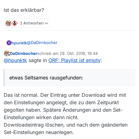
Ist das erklärbar?
2 Antworten
@
DaDirnbocher
hpunktk
H
DaDirnbocher
schrieb am
28. Okt. 2018, 19:44
Finde ich seltsam und anmaßend. Natürlich bin
zuletzt editiert von
Offline
@
hpunktk
sagte in
ORF: Playlist ist empty
:
Ist das erklärbar?
ich überzeugt, weiß aber, dass ich dennoch
etwas übersehen haben könnte.
Screenshot meiner Einstellungen anbei.
etwas Seltsames rausgefunden:
User_agent ist beim ffmpeg gesetzt.
Anschauen funktioniert.
Das ist normal. Der Eintrag unter Download wird mit
den Einstellungen angelegt, die zu dem Zeitpunkt
gegolten haben. Spätere Änderungen and den Set-
Einstellungen wirken dann nicht.
Downloadeintrag löschen, und nach dem geänderten
Set-Einstellungen neuanlegen.