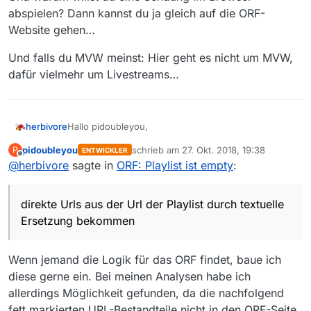
abspielen? Dann kannst du ja gleich auf die ORF-
Website gehen…
Und falls du MVW meinst: Hier geht es nicht um MVW,
dafür vielmehr um Livestreams…
Hallo pidoubleyou,
herbivore
pidoubleyou
schrieb am
27. Okt. 2018, 19:38
P
ENTWICKLER
so wie ich hape verstanden habe, sind die .mp4-
zuletzt editiert von
Offline
@
herbivore
sagte in
ORF: Playlist ist empty
:
Dateien durchaus vorhanden und man kann deren
direkte Urls aus der Url der Playlist durch textuelle
Wenn das stimmt, wäre es cool, wenn der Crawler
Ersetzung bekommen.
diese Umsetzung automatisch durchführen würde,
direkte Urls aus der Url der Playlist durch textuelle
so dass in der Filmliste weiter die direkten Video-
In
WDR Filme nicht mehr ladbar
hatte ich eine
Urls enthalten wären.
Ersetzung bekommen
Umsetzung für WDR-Urls beschrieben und im
übernächsten Beitrag hatte styroll angemerkt, dass
herbivore
Mediathekview-Web diese Umsetzung automatisch
Wenn jemand die Logik für das ORF findet, baue ich
durchführt. Damit will ich sagen, dass ein solches
Verfahren durchaus praktikabel wäre.
diese gerne ein. Bei meinen Analysen habe ich
allerdings Möglichkeit gefunden, da die nachfolgend
fett markierten URL-Bestandteile nicht in den ORF-Seite