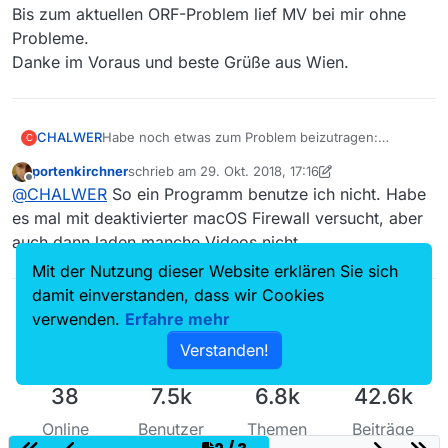
Bis zum aktuellen ORF-Problem lief MV bei mir ohne
Probleme.
Danke im Voraus und beste Grüße aus Wien.
CHALWER
Habe noch etwas zum Problem beizutragen:
C
Bei mir ist (war) aus Sicherheitsgründen seit langem
portenkirchner
schrieb am
29. Okt. 2018, 17:16
ein Programm “Software Policy” installiert, welches
zuletzt editiert von portenkirchner
Offline
@
CHALWER
So ein Programm benutze ich nicht. Habe
im Hintergrund “wachte”, dass niemand Fremder
irgendetwas auf meinem Notebook installiert.
es mal mit deaktivierter macOS Firewall versucht, aber
Aus Interesse heraus habe ich dieses gestoppt und
auch dann laden manche Videos nicht.
siehe da, seit da läuft wieder alles ganz normal !
Mit der Nutzung dieser Website erklären Sie sich
Warum auch immer, bei mir scheint die Lösung
gefunden.
damit einverstanden, dass wir Cookies
Könnt Ihr mir vielleicht erklären, wie es plötzlich zur
verwenden.
Erfahre mehr
“Verhinderung” gekommen ist ?
Bis zum aktuellen ORF-Problem lief MV bei mir
Verstanden!
ohne Probleme.
Danke im Voraus und beste Grüße aus Wien.
38
7.5k
6.8k
42.6k
Online
Benutzer
Themen
Beiträge