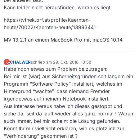
bei anderen lädt.
Kann leider nicht herausfinden, woran es liegt.
https://tvthek.orf.at/profile/Kaernten-
heute/70022/Kaernten-heute/13993441
MV 13.2.1 an einem MacBook Pro mit macOS 10.14
CHALWER
schrieb am
29. Okt. 2018, 13:58
C
zuletzt editiert von
Offline
Habe noch etwas zum Problem beizutragen:
Bei mir ist (war) aus Sicherheitsgründen seit langem ein
Programm “Software Policy” installiert, welches im
Hintergrund “wachte”, dass niemand Fremder
irgendetwas auf meinem Notebook installiert.
Aus Interesse heraus habe ich dieses gestoppt und
siehe da, seit da läuft wieder alles ganz normal ! Warum
auch immer, bei mir scheint die Lösung gefunden.
Könnt Ihr mir vielleicht erklären, wie es plötzlich zur
“Verhinderung” gekommen ist ?