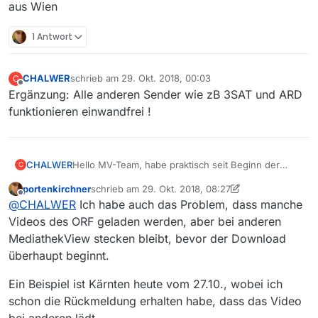
aus Wien
1 Antwort
CHALWER
schrieb am
29. Okt. 2018, 00:03
C
zuletzt editiert von
Offline
Ergänzung: Alle anderen Sender wie zB 3SAT und ARD
funktionieren einwandfrei !
CHALWER
Hello MV-Team, habe praktisch seit Beginn der
C
Problematik vor einigen Tagen, gleiches Problem.
portenkirchner
schrieb am
29. Okt. 2018, 08:27
Einmal geht’s kurz, dann wieder länger nicht. Die
zuletzt editiert von portenkirchner
Offline
@
CHALWER
Ich habe auch das Problem, dass manche
Einstellungen habe ich mehrmals kontrolliert und
sind die Vorgegebenen.
Videos des ORF geladen werden, aber bei anderen
Habt Ihr irgendeine Idee an was das liegen könnte ?
MediathekView stecken bleibt, bevor der Download
W10H64 - MV 13.2.1
überhaupt beginnt.
Da ich einige Serien aufzeichne, wäre eine Lösung
bald erforderlich, da sonst Ablauf bei ORF.
Ein Beispiel ist Kärnten heute vom 27.10., wobei ich
Trotzdem TOLL was Ihr zu Wege bringt ! Beste
Grüße aus Wien
schon die Rückmeldung erhalten habe, dass das Video