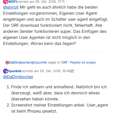
WOFI
schrieb am
28. Okt. 2018, 17:11
W
Versuch eines ORF-Programmes (aus AT) nichts
zuletzt editiert von
Offline
Da müsstest schon mal konkret werden…
und nach einiger Zeit eine Fehlermeldung (ohne
@
styroll
Mir geht es auch ähnlich habe die beiden
auswertbarem Inhalt).
Einstellungen vorgenommen, Eigenen User Agent
eingetragen und auch im Schalter user agent eingefügt.
Der ORF download funktioniert nicht, fehlerhaft. Alle
anderen Sender funktionieren super. Das Einfügen des
eigenen User Agenten ist nicht möglich in den
Einstellungen. Woran kann das liegen?
@
hpunktk
sagte in
ORF: Playlist ist empty
:
DaDirnbocher
hpunktk
schrieb am
28. Okt. 2018, 19:40
H
zuletzt editiert von hpunktk
Offline
@
DaDirnbocher
Ich glaube alle diese Eintragungen
(eigener User-Agent bei ‘Allgemein’ und
Bei mir klappts.
Set ‘Mac Speichern’) gemacht zu haben.
Finde ich seltsam und anmaßend. Natürlich bin ich
überzeugt, weiß aber, dass ich dennoch etwas
Du könntest - in dieser Reihenfolge - folgendes
übersehen haben könnte.
machen:
Screenshot meiner Einstellungen anbei. User_agent
Du solltest Dich überzeugen, ob Du die
richtigen Einstellungen (siehe z.B. den
ist beim ffmpeg gesetzt.