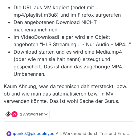
ich diese gerne ein. Bei meinen Analysen habe
Die URL aus MV kopiert (endet mit …
ich allerdings Möglichkeit gefunden, da die
…varorfvod.sf.apa.at/cms-worldwide/online/
mp4/playlist.m3u8) und im Firefox aufgerufen
nachfolgend fett markierten URL-Bestandteile
4a98ae7f980042e62dcf93abb81ebaed/1540159
nicht in den ORF-Seite zu finden sind:
200
Den angebotenen Download NICHT
Der besagte Film ist als m3u8 und mp4 in der
/2018-10-21_1408_sd_02_Die-Wiener-
Filmliste, da dieser am letzten Tag ausgestrahlt
machen/annehmen
Alpe_____13992785__o__5996498665__s14383403_
wurde, an dem ORF noch mp4 geliefert hat.
Im VideoDownloadHelper wird ein Objekt
3__ORF2HD_14084409P_14324318P_Q6A.mp4
angeboten “HLS Streaming… - Nur Audio - MP4…”
Download starten und es wird eine Media.mp4
(oder wie man sie halt nennt) erzeugt und
gespeichert. Das ist dann das zugehörige MP4.
Umbenennen.
Kaum Ahnung, was da technisch dahintersteckt, bzw.
ob und wie man das automatisieren bzw. in MV
verwenden könnte. Das ist wohl Sache der Gurus.
W
2 Antworten
@
pidoubleyou
Als Workaround durch Trial und Error
hpunktk
H