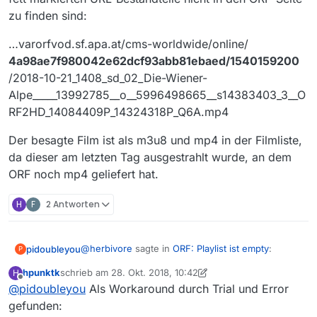
zu finden sind:
…varorfvod.sf.apa.at/cms-worldwide/online/
4a98ae7f980042e62dcf93abb81ebaed/1540159200
/2018-10-21_1408_sd_02_Die-Wiener-
Alpe_____13992785__o__5996498665__s14383403_3__O
RF2HD_14084409P_14324318P_Q6A.mp4
Der besagte Film ist als m3u8 und mp4 in der Filmliste,
da dieser am letzten Tag ausgestrahlt wurde, an dem
ORF noch mp4 geliefert hat.
H
F
2 Antworten
@
herbivore
sagte in
ORF: Playlist ist empty
:
pidoubleyou
P
hpunktk
schrieb am
28. Okt. 2018, 10:42
H
zuletzt editiert von hpunktk
Offline
@
pidoubleyou
Als Workaround durch Trial und Error
direkte Urls aus der Url der Playlist durch
textuelle Ersetzung bekommen
gefunden:
Wenn jemand die Logik für das ORF findet, baue