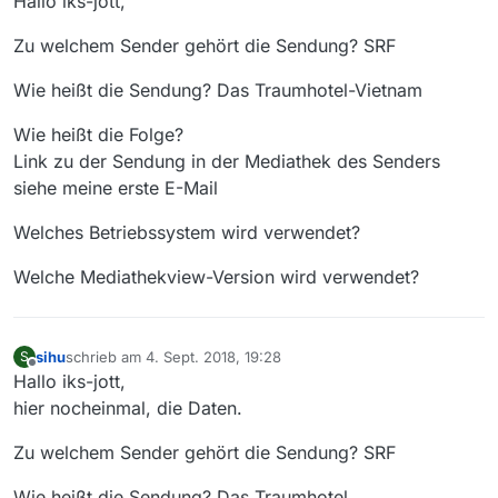
Hallo iks-jott,
Zu welchem Sender gehört die Sendung? SRF
Wie heißt die Sendung? Das Traumhotel-Vietnam
Wie heißt die Folge?
Link zu der Sendung in der Mediathek des Senders
siehe meine erste E-Mail
Welches Betriebssystem wird verwendet?
Welche Mediathekview-Version wird verwendet?
sihu
schrieb am
4. Sept. 2018, 19:28
S
zuletzt editiert von
Offline
Hallo iks-jott,
hier nocheinmal, die Daten.
Zu welchem Sender gehört die Sendung? SRF
Wie heißt die Sendung? Das Traumhotel