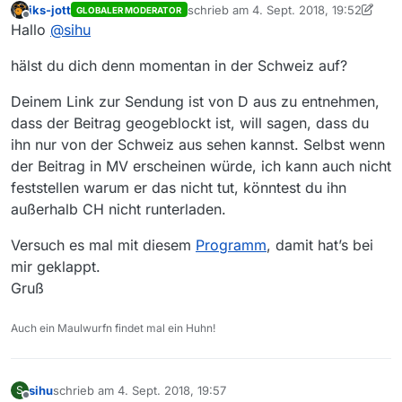
iks-jott
schrieb am
4. Sept. 2018, 19:52
GLOBALER MODERATOR
Zu welchem Sender gehört die Sendung? SRF
zuletzt editiert von iks-jott
9. Apr. 2018
Offline
Hallo
@
sihu
Wie heißt die Sendung? Das Traumhotel
hälst du dich denn momentan in der Schweiz auf?
Wie heißt die Folge? Das Traumhotel-Vietnam
Link zu der Sendung in der Mediathek des Senders
Deinem Link zur Sendung ist von D aus zu entnehmen,
www.srf.ch/play/tv/film/video/das-traumhotel-vietnam?
Welches Betriebssystem wird verwendet? Windows 10
dass der Beitrag geogeblockt ist, will sagen, dass du
id=3a0edcb2-e826-407f-aeb3-597872c6c5b4
ihn nur von der Schweiz aus sehen kannst. Selbst wenn
Welche Mediathekview-Version wird verwendet? 13.2.0
der Beitrag in MV erscheinen würde, ich kann auch nicht
feststellen warum er das nicht tut, könntest du ihn
Was hat eine fehlende Sendung mit dem Betriebssystem
zu tun?
außerhalb CH nicht runterladen.
Ich hoffe trotzdem, dass der Link eingestellt wird. Danke
Versuch es mal mit diesem
Programm
, damit hat’s bei
mir geklappt.
Gruß
Auch ein Maulwurfn findet mal ein Huhn!
sihu
schrieb am
4. Sept. 2018, 19:57
S
zuletzt editiert von