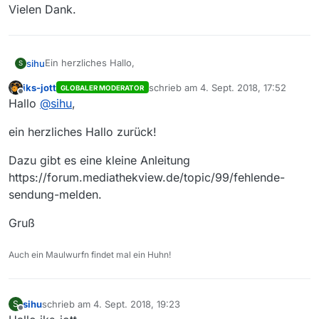
Vielen Dank.
Ein herzliches Hallo,
sihu
S
iks-jott
schrieb am
4. Sept. 2018, 17:52
GLOBALER MODERATOR
könntet Ihr bitte folgende Sendung einstellen?
zuletzt editiert von
Offline
Hallo
@
sihu
,
view-source:https://www.srf.ch/play/tv/film/video/das-
traumhotel-vietnam?id=3a0edcb2-e826-407f-aeb3-
Vielen Dank.
ein herzliches Hallo zurück!
597872c6c5b4
Dazu gibt es eine kleine Anleitung
https://forum.mediathekview.de/topic/99/fehlende-
sendung-melden.
Gruß
Auch ein Maulwurfn findet mal ein Huhn!
sihu
schrieb am
4. Sept. 2018, 19:23
S
zuletzt editiert von
Offline