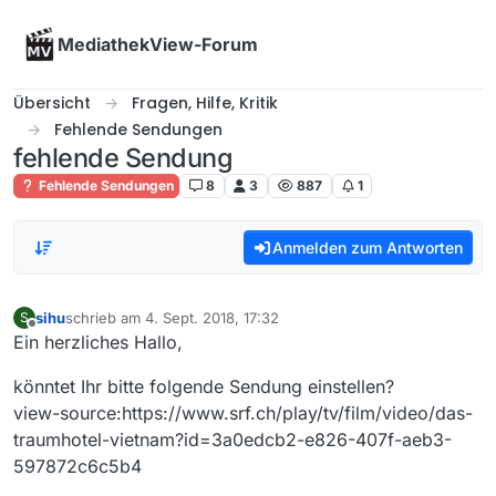
Skip to content
MediathekView-Forum
Übersicht
Fragen, Hilfe, Kritik
Fehlende Sendungen
fehlende Sendung
Fehlende Sendungen
8
3
887
1
Anmelden zum Antworten
sihu
schrieb am
4. Sept. 2018, 17:32
S
zuletzt editiert von
Offline
Ein herzliches Hallo,
könntet Ihr bitte folgende Sendung einstellen?
view-source:https://www.srf.ch/play/tv/film/video/das-
traumhotel-vietnam?id=3a0edcb2-e826-407f-aeb3-
597872c6c5b4