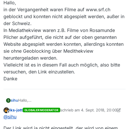
Offline
Hallo,
in der Vergangenheit waren Filme auf www.srf.ch
geblockt und konnten nicht abgespielt werden, außer in
der Schweiz.
In Mediathekview waren z.B. Filme von Rosamunde
Pilcher aufgeführt, die nicht auf der oben genannten
Website abgespielt werden konnten, allerdings konnten
sie ohne Geoblocking über Medithekview
heruntergeladen werden.
Vielleicht ist es in diesem Fall auch möglich, also bitte
versuchen, den Link einzustellen.
Danke
sihu
Hallo,
S
in der Vergangenheit waren Filme auf www.srf.ch
iks-jott
schrieb am
4. Sept. 2018, 20:00
GLOBALER MODERATOR
geblockt und konnten nicht abgespielt werden, außer in
zuletzt editiert von iks-jott
9. Apr. 2018
Offline
@
sihu
der Schweiz.
In Mediathekview waren z.B. Filme von Rosamunde
Der Link wird ja nicht eingestellt, der wird von einem
Pilcher aufgeführt, die nicht auf der oben genannten