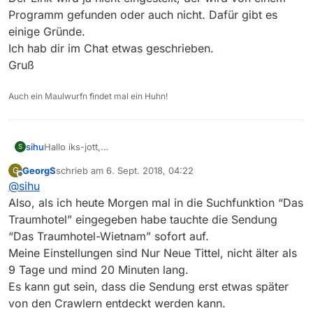
Website abgespielt werden konnten, allerdings konnten
Programm gefunden oder auch nicht. Dafür gibt es
sie ohne Geoblocking über Medithekview
einige Gründe.
heruntergeladen werden.
Ich hab dir im Chat etwas geschrieben.
Vielleicht ist es in diesem Fall auch möglich, also bitte
versuchen, den Link einzustellen.
Gruß
Danke
Auch ein Maulwurfn findet mal ein Huhn!
Hallo iks-jott,
sihu
S
hier nocheinmal, die Daten.
GeorgS
schrieb am
6. Sept. 2018, 04:22
G
Zu welchem Sender gehört die Sendung? SRF
zuletzt editiert von
Offline
@
sihu
Wie heißt die Sendung? Das Traumhotel
Also, als ich heute Morgen mal in die Suchfunktion “Das
Traumhotel” eingegeben habe tauchte die Sendung
Wie heißt die Folge? Das Traumhotel-Vietnam
“Das Traumhotel-Wietnam” sofort auf.
Link zu der Sendung in der Mediathek des Senders
Meine Einstellungen sind Nur Neue Tittel, nicht älter als
www.srf.ch/play/tv/film/video/das-traumhotel-vietnam?
Welches Betriebssystem wird verwendet? Windows 10
id=3a0edcb2-e826-407f-aeb3-597872c6c5b4
9 Tage und mind 20 Minuten lang.
Welche Mediathekview-Version wird verwendet? 13.2.0
Es kann gut sein, dass die Sendung erst etwas später
von den Crawlern entdeckt werden kann.
Was hat eine fehlende Sendung mit dem Betriebssystem