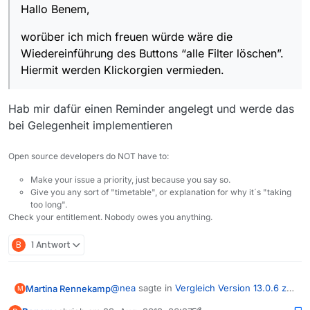
Hallo Benem,
worüber ich mich freuen würde wäre die
Wiedereinführung des Buttons “alle Filter löschen”.
Hiermit werden Klickorgien vermieden.
Hab mir dafür einen Reminder angelegt und werde das
bei Gelegenheit implementieren
Open source developers do NOT have to:
Make your issue a priority, just because you say so.
Give you any sort of "timetable", or explanation for why it´s "taking
too long".
Check your entitlement. Nobody owes you anything.
B
1 Antwort
@
nea
sagte in
Vergleich Version 13.0.6 zu
Martina Rennekamp
M
13.2.0
: