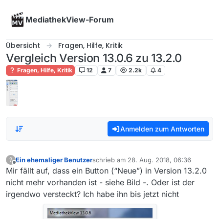
Skip to content
MediathekView-Forum
Übersicht
Fragen, Hilfe, Kritik
Vergleich Version 13.0.6 zu 13.2.0
Fragen, Hilfe, Kritik
12
7
2.2k
4
Anmelden zum Antworten
Ein ehemaliger Benutzer
schrieb am
28. Aug. 2018, 06:36
?
zuletzt editiert von
Offline
Mir fällt auf, dass ein Button (“Neue”) in Version 13.2.0
nicht mehr vorhanden ist - siehe Bild -. Oder ist der
irgendwo versteckt? Ich habe ihn bis jetzt nicht