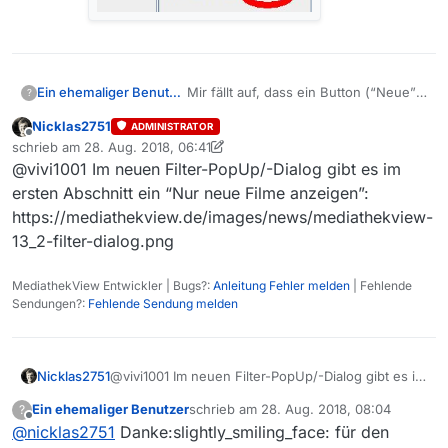
Ein ehemaliger Benutzer
Mir fällt auf, dass ein Button (“Neue”)
?
in Version 13.2.0 nicht mehr
Nicklas2751
ADMINISTRATOR
vorhanden ist - siehe Bild -. Oder ist
Offline
schrieb am
28. Aug. 2018, 06:41
der irgendwo versteckt? Ich habe ihn
zuletzt editiert von Nicklas2751
@vivi1001 Im neuen Filter-PopUp/-Dialog gibt es im
bis jetzt nicht gefunden.
ersten Abschnitt ein “Nur neue Filme anzeigen”:
https://mediathekview.de/images/news/mediathekview-
13_2-filter-dialog.png
MediathekView Entwickler | Bugs?:
Anleitung Fehler melden
| Fehlende
Sendungen?:
Fehlende Sendung melden
Nicklas2751
@vivi1001 Im neuen Filter-PopUp/-Dialog gibt es im
ersten Abschnitt ein “Nur neue Filme anzeigen”:
Ein ehemaliger Benutzer
schrieb am
28. Aug. 2018, 08:04
?
https://mediathekview.de/images/news/mediathek
zuletzt editiert von
Offline
@
nicklas2751
Danke:slightly_smiling_face: für den
view-13_2-filter-dialog.png