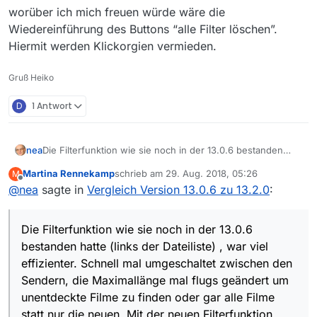
worüber ich mich freuen würde wäre die
Wiedereinführung des Buttons “alle Filter löschen”.
Hiermit werden Klickorgien vermieden.
Gruß Heiko
D
1 Antwort
nea
Die Filterfunktion wie sie noch in der 13.0.6 bestanden
hatte (links der Dateiliste) , war viel effizienter. Schnell mal
Martina Rennekamp
schrieb am
29. Aug. 2018, 05:26
M
umgeschaltet zwischen den Sendern, die Maximallänge
zuletzt editiert von
Offline
@
nea
sagte in
Vergleich Version 13.0.6 zu 13.2.0
:
mal flugs geändert um unentdeckte Filme zu finden oder
gar alle Filme statt nur die neuen. Mit der neuen
Filterfunktion sind dafür etliche Klciks nötig und es muss
Die Filterfunktion wie sie noch in der 13.0.6
umständlich gescrollt werden. Wann kommt die bisherige
Auswahl wieder zurück?
bestanden hatte (links der Dateiliste) , war viel
effizienter. Schnell mal umgeschaltet zwischen den
Sendern, die Maximallänge mal flugs geändert um
unentdeckte Filme zu finden oder gar alle Filme
statt nur die neuen. Mit der neuen Filterfunktion