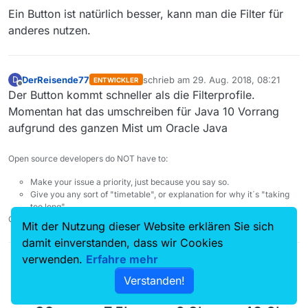
Ein Button ist natürlich besser, kann man die Filter für
anderes nutzen.
DerReisende77
schrieb am
29. Aug. 2018, 08:21
D
ENTWICKLER
zuletzt editiert von
Offline
Der Button kommt schneller als die Filterprofile.
Momentan hat das umschreiben für Java 10 Vorrang
aufgrund des ganzen Mist um Oracle Java
Open source developers do NOT have to:
Make your issue a priority, just because you say so.
Give you any sort of "timetable", or explanation for why it´s "taking
too long".
Check your entitlement. Nobody owes you anything.
Mit der Nutzung dieser Website erklären Sie sich
damit einverstanden, dass wir Cookies
verwenden.
Erfahre mehr
Verstanden!