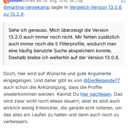
Benem
schrieb am
29. Aug. 2018, 06:27
B
zuletzt editiert von Benem
Offline
@
martina-rennekamp
sagte in
Die Filterfunktion wie sie noch in der
Vergleich Version 13.0.6
13.0.6 bestanden hatte (links der
zu 13.2.0
:
Sehe ich genauso. Mich überzeugt die
Dateiliste) , war viel effizienter.
Version 13.2.0 auch immer noch nicht. Mir
Schnell mal umgeschaltet zwischen
fehlen zusätzlich auch immer noch die 5
den Sendern, die Maximallänge mal
Sehe ich genauso. Mich überzeugt die Version
Filterprofile, wodurch man eine häufig
flugs geändert um unentdeckte Filme
13.2.0 auch immer noch nicht. Mir fehlen zusätzlich
benutzte Suche abspeichern konnte.
zu finden oder gar alle Filme statt nur
auch immer noch die 5 Filterprofile, wodurch man
Deshalb bleibe ich weiterhin auf der
die neuen. Mit der neuen
Version 13.0.6.
eine häufig benutzte Suche abspeichern konnte.
Filterfunktion sind dafür etliche
Klciks nötig und es muss umständlich
Deshalb bleibe ich weiterhin auf der Version 13.0.6.
gescrollt werden. Wann kommt die
bisherige Auswahl wieder zurück?
Doch, hier wird auf Wünsche und gute Argumente
eingegangen. Und daher gibt es von
@
DerReisende77
auch schon die Ankündigung, dass die Profile
wiederkommen werden. Kannst Du
hier nachlesen
. Das
wird zwar wohl noch etwas dauern, aber es sind auch
wirklich wenig Entwickler, die gerade echt rotieren, um
das alles am Laufen zu halten und dann auch noch zu
verbessern.