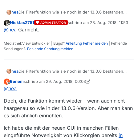
nea
Die Filterfunktion wie sie noch in der 13.0.6 bestanden
hatte (links der Dateiliste) , war viel effizienter. Schnell mal
Nicklas2751
schrieb am
28. Aug. 2018, 11:53
ADMINISTRATOR
umgeschaltet zwischen den Sendern, die Maximallänge
zuletzt editiert von
Offline
@
nea
Garnicht.
mal flugs geändert um unentdeckte Filme zu finden oder
gar alle Filme statt nur die neuen. Mit der neuen
Filterfunktion sind dafür etliche Klciks nötig und es muss
MediathekView Entwickler | Bugs?:
Anleitung Fehler melden
| Fehlende
umständlich gescrollt werden. Wann kommt die bisherige
Sendungen?:
Fehlende Sendung melden
Auswahl wieder zurück?
nea
Die Filterfunktion wie sie noch in der 13.0.6 bestanden
hatte (links der Dateiliste) , war viel effizienter. Schnell mal
Benem
schrieb am
29. Aug. 2018, 00:03
B
umgeschaltet zwischen den Sendern, die Maximallänge
zuletzt editiert von Benem
Offline
@
nea
mal flugs geändert um unentdeckte Filme zu finden oder
gar alle Filme statt nur die neuen. Mit der neuen
Doch, die Funktion kommt wieder - wenn auch nicht
Filterfunktion sind dafür etliche Klciks nötig und es muss
umständlich gescrollt werden. Wann kommt die bisherige
haargenau so wie in der 13.0.6-Version. Aber man kann
Auswahl wieder zurück?
es sich ähnlich einrichten.
Ich habe die mit der neuen GUI in manchen Fällen
eingeführte Notwenigkeit von Klickorgien bereits
in