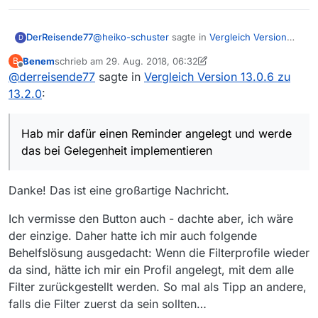
@
heiko-schuster
sagte in
Vergleich Version
DerReisende77
D
13.0.6 zu 13.2.0
:
Benem
schrieb am
29. Aug. 2018, 06:32
B
zuletzt editiert von Benem
Offline
@
derreisende77
sagte in
Hallo Benem,
Vergleich Version 13.0.6 zu
13.2.0
:
Hab mir dafür einen Reminder angelegt und
worüber ich mich freuen würde wäre die
werde das bei Gelegenheit implementieren
Wiedereinführung des Buttons “alle Filter
löschen”. Hiermit werden Klickorgien
Hab mir dafür einen Reminder angelegt und werde
vermieden.
das bei Gelegenheit implementieren
Danke! Das ist eine großartige Nachricht.
Ich vermisse den Button auch - dachte aber, ich wäre
der einzige. Daher hatte ich mir auch folgende
Behelfslösung ausgedacht: Wenn die Filterprofile wieder
da sind, hätte ich mir ein Profil angelegt, mit dem alle
Filter zurückgestellt werden. So mal als Tipp an andere,
falls die Filter zuerst da sein sollten…