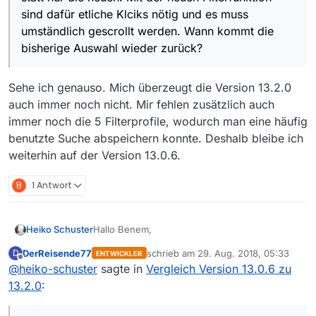
sind dafür etliche Klciks nötig und es muss
umständlich gescrollt werden. Wann kommt die
bisherige Auswahl wieder zurück?
Sehe ich genauso. Mich überzeugt die Version 13.2.0
auch immer noch nicht. Mir fehlen zusätzlich auch
immer noch die 5 Filterprofile, wodurch man eine häufig
benutzte Suche abspeichern konnte. Deshalb bleibe ich
weiterhin auf der Version 13.0.6.
B
1 Antwort
Hallo Benem,
Heiko Schuster
DerReisende77
schrieb am
29. Aug. 2018, 05:33
D
ENTWICKLER
worüber ich mich freuen würde wäre die
zuletzt editiert von
Offline
@
heiko-schuster
sagte in
Vergleich Version 13.0.6 zu
Wiedereinführung des Buttons “alle Filter
löschen”. Hiermit werden Klickorgien
13.2.0
:
vermieden.