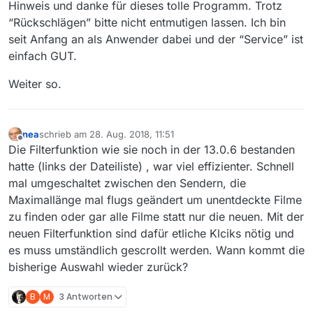
Hinweis und danke für dieses tolle Programm. Trotz
“Rückschlägen” bitte nicht entmutigen lassen. Ich bin
seit Anfang an als Anwender dabei und der “Service” ist
einfach GUT.
Weiter so.
nea
schrieb am
28. Aug. 2018, 11:51
zuletzt editiert von
Offline
Die Filterfunktion wie sie noch in der 13.0.6 bestanden
hatte (links der Dateiliste) , war viel effizienter. Schnell
mal umgeschaltet zwischen den Sendern, die
Maximallänge mal flugs geändert um unentdeckte Filme
zu finden oder gar alle Filme statt nur die neuen. Mit der
neuen Filterfunktion sind dafür etliche Klciks nötig und
es muss umständlich gescrollt werden. Wann kommt die
bisherige Auswahl wieder zurück?
B
M
3 Antworten