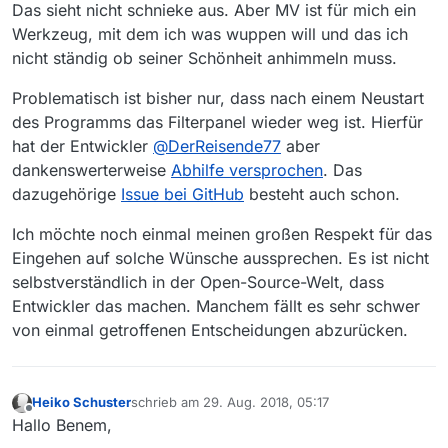
Das sieht nicht schnieke aus. Aber MV ist für mich ein
Werkzeug, mit dem ich was wuppen will und das ich
nicht ständig ob seiner Schönheit anhimmeln muss.
Problematisch ist bisher nur, dass nach einem Neustart
des Programms das Filterpanel wieder weg ist. Hierfür
hat der Entwickler
@
DerReisende77
aber
dankenswerterweise
Abhilfe versprochen
. Das
dazugehörige
Issue bei GitHub
besteht auch schon.
Ich möchte noch einmal meinen großen Respekt für das
Eingehen auf solche Wünsche aussprechen. Es ist nicht
selbstverständlich in der Open-Source-Welt, dass
Entwickler das machen. Manchem fällt es sehr schwer
von einmal getroffenen Entscheidungen abzurücken.
Heiko Schuster
schrieb am
29. Aug. 2018, 05:17
zuletzt editiert von
Offline
Hallo Benem,