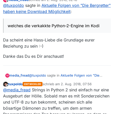
zuletzt editiert von
Offline
@
tuxpoldo
sagte in
Aktuelle Folgen von "Die Bergretter"
haben keine Download Möglichkeit
:
00:00:54.735 T:123145437110272   ERROR: EXCE
                                             
welches die verkakkte Python-2-Engine im Kodi
Da muss wohl wieder mal so ein Sonderzeichen drin
                                            E
sein, welches die verkakkte Python-2-Engine im Kodi
                                            
durcheinander bringt…
Ich schau mir das mal an und versuche eine Lösung
                                            T
Da scheint eine Hass-Liebe die Grundlage eurer
zu finden…
                                            
Beziehung zu sein :-)
                                             
                                            
Danke das Du es Dir anschaust!
                                             
                                            
                                            
00:00:54.735 T:123145437110272   ERROR: EXCE
                                            
                                             
@
tuxpoldo
sagte in
Aktuelle Folgen von "Die
media_fread
                                            
Da muss wohl wieder mal so ein Sonderzeichen drin
M
                                            E
Bergretter" haben keine Download Möglichkeit
:
                                            
sein, welches die verkakkte Python-2-Engine im Kodi
                                            
tuxpoldo
schrieb am
2. Aug. 2018, 07:56
ENTWICKLER
                                            
durcheinander bringt…
Ich schau mir das mal an und versuche eine Lösung
zuletzt editiert von
                                            T
Offline
welches die verkakkte Python-2-Engine im
@
media_fread
Strings in Python 2 sind einfach nur eine
zu finden…
                                            
Kodi
Ausgeburt der Hölle. Sobald man es mit Sonderzeichen
                                             
Da scheint eine Hass-Liebe die Grundlage eurer
                                            
und UTF-8 zu tun bekommt, scheinen sich alle
Beziehung zu sein :-)
                                             
bösartige Dämonen zu treffen, um dem armen
Danke das Du es Dir anschaust!
                                            