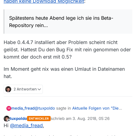
haben keine Download Möglichkeit
:
dem er geboren wurde.
Python 2 Engine und es wird noch einige Releases
SQL Datenbanken. Spätestens heute Abend lege ich
dauern (ich vermute mal, dass es die 19 oder die 20
sie ins Beta-Repository rein…
wird) in der der ganze Python 2 Müll raus ist…
Spätestens heute Abend lege ich sie ins Beta-
Repository rein…
Habe 0.4.4.7 installiert aber Problem scheint nicht
gelöst. Hattest Du den Bug Fix mit rein genommen oder
kommt der doch erst mit 0.5?
Im Moment geht nix was einen Umlaut in Dateinamen
hat.
2 Antworten
@
tuxpoldo
sagte in
Aktuelle Folgen von "Die
media_fread
M
Bergretter" haben keine Download Möglichkeit
:
tuxpoldo
schrieb am
3. Aug. 2018, 05:26
ENTWICKLER
zuletzt editiert von
Offline
Spätestens heute Abend lege ich sie ins
Hi
@
media_fread
,
Beta-Repository rein…
Habe 0.4.4.7 installiert aber Problem scheint nicht