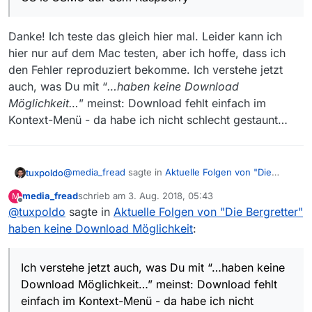
Danke! Ich teste das gleich hier mal. Leider kann ich
hier nur auf dem Mac testen, aber ich hoffe, dass ich
den Fehler reproduziert bekomme. Ich verstehe jetzt
auch, was Du mit “
…haben keine Download
Möglichkeit…
” meinst: Download fehlt einfach im
Kontext-Menü - da habe ich nicht schlecht gestaunt…
@
media_fread
sagte in
Aktuelle Folgen von "Die
tuxpoldo
Bergretter" haben keine Download Möglichkeit
:
media_fread
schrieb am
3. Aug. 2018, 05:43
M
zuletzt editiert von
Offline
@
tuxpoldo
sagte in
neben den “Die Bergretter” Folgen wie oben
Aktuelle Folgen von "Die Bergretter"
habe ich es z.b. beim “Heldt - Staffel 3, Folge 14
haben keine Download Möglichkeit
:
Danke! Ich teste das gleich hier mal. Leider kann ich
- Ein König, zwei Damen”
hier nur auf dem Mac testen, aber ich hoffe, dass ich
OS is OSMC auf dem Raspberry
den Fehler reproduziert bekomme. Ich verstehe jetzt
Ich verstehe jetzt auch, was Du mit “…haben keine
auch, was Du mit “
…haben keine Download
Download Möglichkeit…” meinst: Download fehlt
Möglichkeit…
” meinst: Download fehlt einfach im
einfach im Kontext-Menü - da habe ich nicht
Kontext-Menü - da habe ich nicht schlecht gestaunt…