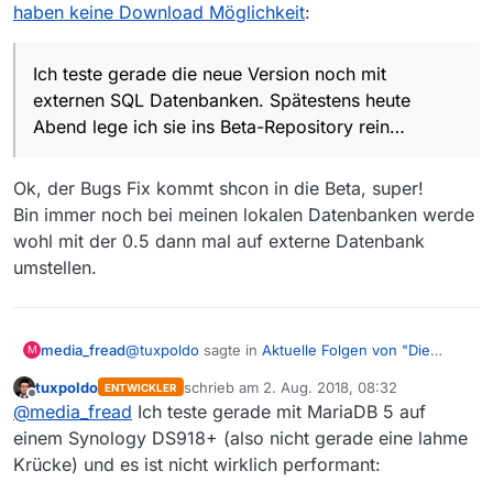
armen Programmierer den Tag bereuen zu lassen, an
nicht mehr - allerdings enthält Kodi leider noch eine
Ich teste gerade die neue Version noch mit externen
haben keine Download Möglichkeit
:
dem er geboren wurde.
Python 2 Engine und es wird noch einige Releases
SQL Datenbanken. Spätestens heute Abend lege ich
dauern (ich vermute mal, dass es die 19 oder die 20
sie ins Beta-Repository rein…
wird) in der der ganze Python 2 Müll raus ist…
Ich teste gerade die neue Version noch mit
externen SQL Datenbanken. Spätestens heute
Abend lege ich sie ins Beta-Repository rein…
Ok, der Bugs Fix kommt shcon in die Beta, super!
Bin immer noch bei meinen lokalen Datenbanken werde
wohl mit der 0.5 dann mal auf externe Datenbank
umstellen.
@
tuxpoldo
sagte in
Aktuelle Folgen von "Die
media_fread
M
Bergretter" haben keine Download Möglichkeit
:
tuxpoldo
schrieb am
2. Aug. 2018, 08:32
ENTWICKLER
zuletzt editiert von
Offline
Ich teste gerade die neue Version noch mit
@
media_fread
Ich teste gerade mit MariaDB 5 auf
externen SQL Datenbanken. Spätestens
einem Synology DS918+ (also nicht gerade eine lahme
Ok, der Bugs Fix kommt shcon in die Beta, super!
heute Abend lege ich sie ins Beta-
Krücke) und es ist nicht wirklich performant:
Bin immer noch bei meinen lokalen Datenbanken
Repository rein…
werde wohl mit der 0.5 dann mal auf externe