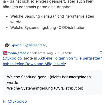
ja - da hat sich so einiges geändert, aber auch hier
gelöst. Hattest Du den Bug Fix mit rein
hätte ich nochmals gerne eine Angabe:
genommen oder kommt der doch erst mit 0.5?
Im Moment geht nix was einen Umlaut in
Dateinamen hat.
Welche Sendung genau (nicht) heruntergeladen
wurde
Welche Systemumgebung (OS/Distribution)
Hi
@
media_fread
,
tuxpoldo
media_fread
schrieb am
3. Aug. 2018, 05:32
M
ja - da hat sich so einiges geändert, aber auch hier
zuletzt editiert von
Offline
@
tuxpoldo
sagte in
Aktuelle Folgen von "Die Bergretter"
hätte ich nochmals gerne eine Angabe:
Welche Sendung genau (nicht) heruntergeladen
haben keine Download Möglichkeit
:
wurde
Welche Systemumgebung (OS/Distribution)
Welche Sendung genau (nicht) heruntergeladen
wurde
Welche Systemumgebung (OS/Distribution)
Hi
@
tuxpoldo