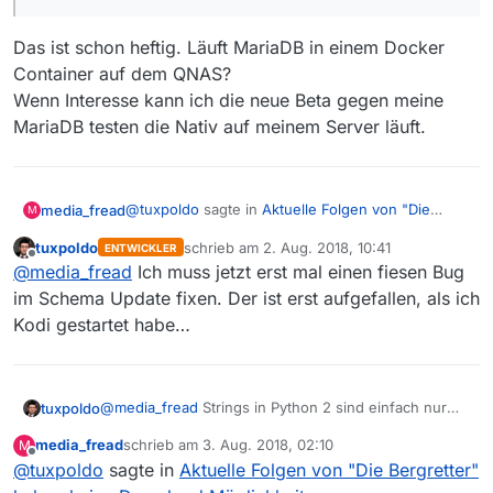
2018-08-02 10:57:36.531021 NOTICE [mvupdate-0
2018-08-02 10:57:36.531158 NOTICE [mvupdate-0
Das ist schon heftig. Läuft MariaDB in einem Docker
2018-08-02 10:57:36.657134 NOTICE [mvupdate-
Container auf dem QNAS?
Wenn Interesse kann ich die neue Beta gegen meine
MariaDB testen die Nativ auf meinem Server läuft.
@
tuxpoldo
sagte in
Aktuelle Folgen von "Die
media_fread
M
Bergretter" haben keine Download Möglichkeit
:
tuxpoldo
schrieb am
2. Aug. 2018, 10:41
ENTWICKLER
zuletzt editiert von
Offline
Roundabout 45 Minuten.
@
media_fread
Ich muss jetzt erst mal einen fiesen Bug
im Schema Update fixen. Der ist erst aufgefallen, als ich
Kodi gestartet habe…
Das ist schon heftig. Läuft MariaDB in einem
Docker Container auf dem QNAS?
Wenn Interesse kann ich die neue Beta gegen
meine MariaDB testen die Nativ auf meinem
@
media_fread
Strings in Python 2 sind einfach nur
tuxpoldo
Server läuft.
eine Ausgeburt der Hölle. Sobald man es mit
media_fread
schrieb am
3. Aug. 2018, 02:10
M
Sonderzeichen und UTF-8 zu tun bekommt, scheinen
Irgendwann hat man das ja eingesehen, und in
zuletzt editiert von
Offline
@
tuxpoldo
sagte in
Aktuelle Folgen von "Die Bergretter"
sich alle bösartige Dämonen zu treffen, um dem
Python 3 existieren diese Probleme in dieser Form
armen Programmierer den Tag bereuen zu lassen, an
nicht mehr - allerdings enthält Kodi leider noch eine
Ich teste gerade die neue Version noch mit externen