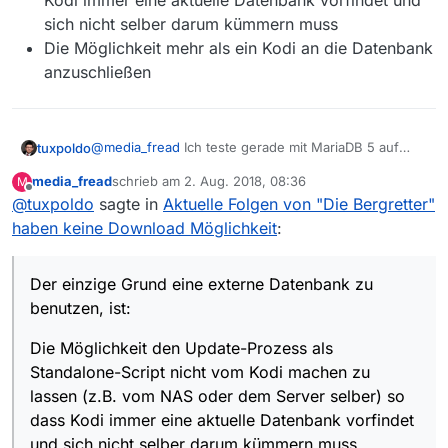
Kodi immer eine aktuelle Datenbank vorfindet und
sich nicht selber darum kümmern muss
Die Möglichkeit mehr als ein Kodi an die Datenbank
anzuschließen
@
media_fread
Ich teste gerade mit MariaDB 5 auf
tuxpoldo
einem Synology DS918+ (also nicht gerade eine
media_fread
schrieb am
2. Aug. 2018, 08:36
M
lahme Krücke) und es ist nicht wirklich performant:
2018-08-02 10:26:14.212887 NOTICE [mvupdate-
zuletzt editiert von
Offline
@
tuxpoldo
sagte in
Aktuelle Folgen von "Die Bergretter"
2018-08-02 10:26:24.653297 NOTICE [mvupdate-
Der einzige Grund eine externe Datenbank zu
2018-08-02 10:26:34.608568 NOTICE [mvupdate-
haben keine Download Möglichkeit
:
benutzen, ist:
2018-08-02 10:26:45.250194 NOTICE [mvupdate-
Die Möglichkeit den Update-Prozess als
2018-08-02 10:26:54.771819 NOTICE [mvupdate-
Standalone-Script nicht vom Kodi machen zu
Der einzige Grund eine externe Datenbank zu
2018-08-02 10:27:04.425715 NOTICE [mvupdate-
lassen (z.B. vom NAS oder dem Server selber)
2018-08-02 10:27:14.158092 NOTICE [mvupdate-
benutzen, ist:
so dass Kodi immer eine aktuelle Datenbank
2018-08-02 10:27:23.224926 NOTICE [mvupdate-
vorfindet und sich nicht selber darum kümmern
2018-08-02 10:27:33.049892 NOTICE [mvupdate-
Die Möglichkeit den Update-Prozess als
muss
2018-08-02 10:27:43.237413 NOTICE [mvupdate-
Standalone-Script nicht vom Kodi machen zu
Die Möglichkeit mehr als ein Kodi an die
2018-08-02 10:27:52.356289 NOTICE [mvupdate-
Datenbank anzuschließen
lassen (z.B. vom NAS oder dem Server selber) so
dass Kodi immer eine aktuelle Datenbank vorfindet
und sich nicht selber darum kümmern muss