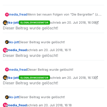
media_fread
Wenn bei neuen Folgen von “Die Bergretter” (z.b
M
Kein Weg zurück) das Context Menü aufgerufen
iks-jott
schrieb am
20. Juli 2018, 16:09
GLOBALER MODERATOR
wird gibt es keine “Download” option mehr. Bei
zuletzt editiert von iks-jott
Offline
Dieser Beitrag wurde gelöscht!
alten Folgen wird dies noch angezeigt.
Das Problem scheint nur im Kodi client
aufzutreten in Mediathekview ist der Download
noch möglich.
iks-jott
Dieser Beitrag wurde gelöscht!
media_fread
schrieb am
20. Juli 2018, 16:11
M
zuletzt editiert von
Offline
Dieser Beitrag wurde gelöscht!
media_fread
Dieser Beitrag wurde gelöscht!
M
iks-jott
schrieb am
20. Juli 2018, 16:13
GLOBALER MODERATOR
zuletzt editiert von iks-jott
Offline
Dieser Beitrag wurde gelöscht!
iks-jott
Dieser Beitrag wurde gelöscht!
media_fread
schrieb am
20. Juli 2018, 16:18
M