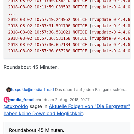
2018-08-02 10:11:59.038210 
NOTICE
 [
mvupdate-0.4.4.6:
flott geht.
selber) so dass Kodi immer eine aktuelle
2018-08-02 10:11:59.039502 
NOTICE
 [
mvupdate-0.4.4.6:
Werde es also weiterhin beobachten ob sich der
Datenbank vorfindet und sich nicht selber
...
Umstieg lohnt.
darum kümmern muss
2018-08-02 10:57:19.244952 
NOTICE
 [
mvupdate-0.4.4.6:
Die Möglichkeit mehr als ein Kodi an die
2018-08-02 10:57:31.591796 
NOTICE
 [
mvupdate-0.4.4.6:
Datenbank anzuschließen
2018-08-02 10:57:36.531021 
NOTICE
 [
mvupdate-0.4.4.6:
2018-08-02 10:57:36.531158 
NOTICE
 [
mvupdate-0.4.4.6:
2018-08-02 10:57:36.657134 
NOTICE
 [
mvupdate-0.4.4.6:
2018-08-02 10:57:36.657286 
NOTICE
 [
mvupdate-0.4.4.6
]
Roundabout 45 Minuten.
@
media_fread
Das dauert auf jeden Fall ganz schön
tuxpoldo
lange…
media_fread
schrieb am
2. Aug. 2018, 10:17
M
2018-08-02 10:11:58.969307 NOTICE [mvupdate-0
zuletzt editiert von
Offline
@
tuxpoldo
sagte in
Aktuelle Folgen von "Die Bergretter"
2018-08-02 10:11:59.038210 NOTICE [mvupdate-0
Roundabout 45 Minuten.
2018-08-02 10:11:59.039502 NOTICE [mvupdate-
haben keine Download Möglichkeit
:
...

2018-08-02 10:57:19.244952 NOTICE [mvupdate-
Roundabout 45 Minuten.
2018-08-02 10:57:31.591796 NOTICE [mvupdate-