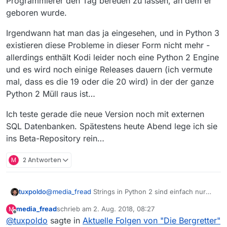
Programmierer den Tag bereuen zu lassen, an dem er
                                            
geboren wurde.
                                            
                                            
Irgendwann hat man das ja eingesehen, und in Python 3
                                            
                                            
existieren diese Probleme in dieser Form nicht mehr -
allerdings enthält Kodi leider noch eine Python 2 Engine
und es wird noch einige Releases dauern (ich vermute
mal, dass es die 19 oder die 20 wird) in der der ganze
Python 2 Müll raus ist…
Ich teste gerade die neue Version noch mit externen
SQL Datenbanken. Spätestens heute Abend lege ich sie
ins Beta-Repository rein…
M
2 Antworten
@
media_fread
Strings in Python 2 sind einfach nur
tuxpoldo
eine Ausgeburt der Hölle. Sobald man es mit
media_fread
schrieb am
2. Aug. 2018, 08:27
M
Sonderzeichen und UTF-8 zu tun bekommt, scheinen
Irgendwann hat man das ja eingesehen, und in
zuletzt editiert von
Offline
@
tuxpoldo
sagte in
Aktuelle Folgen von "Die Bergretter"
sich alle bösartige Dämonen zu treffen, um dem
Python 3 existieren diese Probleme in dieser Form