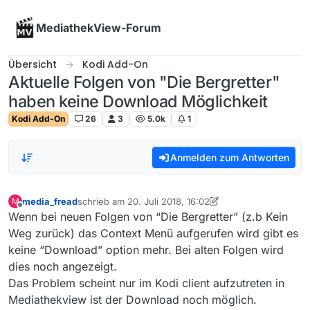
Skip to content
MediathekView-Forum
Übersicht
Kodi Add-On
Aktuelle Folgen von "Die Bergretter"
haben keine Download Möglichkeit
Kodi Add-On
26
3
5.0k
1
Anmelden zum Antworten
media_fread
schrieb am
20. Juli 2018, 16:02
M
zuletzt editiert von media_fread
Offline
Wenn bei neuen Folgen von “Die Bergretter” (z.b Kein
Weg zurück) das Context Menü aufgerufen wird gibt es
keine “Download” option mehr. Bei alten Folgen wird
dies noch angezeigt.
Das Problem scheint nur im Kodi client aufzutreten in
Mediathekview ist der Download noch möglich.