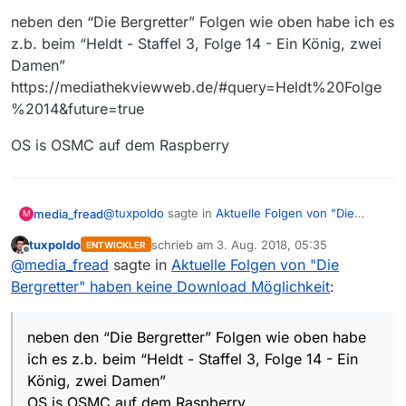
neben den “Die Bergretter” Folgen wie oben habe ich es
z.b. beim “Heldt - Staffel 3, Folge 14 - Ein König, zwei
Damen”
https://mediathekviewweb.de/#query=Heldt%20Folge
%2014&future=true
OS is OSMC auf dem Raspberry
@
tuxpoldo
sagte in
Aktuelle Folgen von "Die
media_fread
M
Bergretter" haben keine Download Möglichkeit
:
tuxpoldo
schrieb am
3. Aug. 2018, 05:35
ENTWICKLER
zuletzt editiert von
Offline
Welche Sendung genau (nicht)
@
media_fread
sagte in
Aktuelle Folgen von "Die
heruntergeladen wurde
Bergretter" haben keine Download Möglichkeit
:
Hi
@
tuxpoldo
Welche Systemumgebung (OS/Distribution)
neben den “Die Bergretter” Folgen wie oben
neben den “Die Bergretter” Folgen wie oben habe
habe ich es z.b. beim “Heldt - Staffel 3, Folge 14 -
ich es z.b. beim “Heldt - Staffel 3, Folge 14 - Ein
Ein König, zwei Damen”
OS is OSMC auf dem Raspberry
König, zwei Damen”
https://mediathekviewweb.de/#query=Heldt%20F
olge%2014&future=true
OS is OSMC auf dem Raspberry