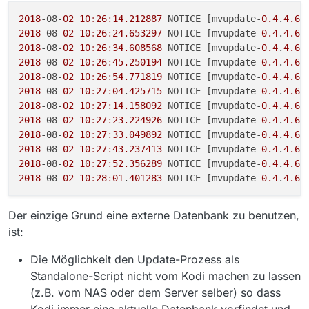
Datenbank umstellen.
2018
-08-
02
10
:
26
:
14.212887
 NOTICE [mvupdate-
0.4
.
4.6
:
2018
-08-
02
10
:
26
:
24.653297
 NOTICE [mvupdate-
0.4
.
4.6
:
2018
-08-
02
10
:
26
:
34.608568
 NOTICE [mvupdate-
0.4
.
4.6
:
2018
-08-
02
10
:
26
:
45.250194
 NOTICE [mvupdate-
0.4
.
4.6
:
2018
-08-
02
10
:
26
:
54.771819
 NOTICE [mvupdate-
0.4
.
4.6
:
2018
-08-
02
10
:
27
:
04
.
425715
 NOTICE [mvupdate-
0.4
.
4.6
:
2018
-08-
02
10
:
27
:
14.158092
 NOTICE [mvupdate-
0.4
.
4.6
:
2018
-08-
02
10
:
27
:
23.224926
 NOTICE [mvupdate-
0.4
.
4.6
:
2018
-08-
02
10
:
27
:
33.049892
 NOTICE [mvupdate-
0.4
.
4.6
:
2018
-08-
02
10
:
27
:
43.237413
 NOTICE [mvupdate-
0.4
.
4.6
:
2018
-08-
02
10
:
27
:
52.356289
 NOTICE [mvupdate-
0.4
.
4.6
:
2018
-08-
02
10
:
28
:
01
.
401283
 NOTICE [mvupdate-
0.4
.
4.6
:
Der einzige Grund eine externe Datenbank zu benutzen,
ist:
Die Möglichkeit den Update-Prozess als
Standalone-Script nicht vom Kodi machen zu lassen
(z.B. vom NAS oder dem Server selber) so dass