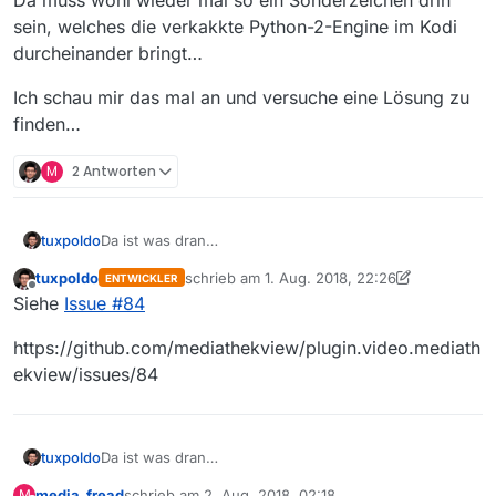
sein, welches die verkakkte Python-2-Engine im Kodi
durcheinander bringt…
Ich schau mir das mal an und versuche eine Lösung zu
finden…
M
2 Antworten
Da ist was dran…
tuxpoldo
tuxpoldo
schrieb am
1. Aug. 2018, 22:26
ENTWICKLER
zuletzt editiert von tuxpoldo
8. Feb. 2018, 00
Offline
Siehe
Issue #84
https://github.com/mediathekview/plugin.video.mediath
ekview/issues/84
Da ist was dran…
tuxpoldo
media_fread
schrieb am
2. Aug. 2018, 02:18
M