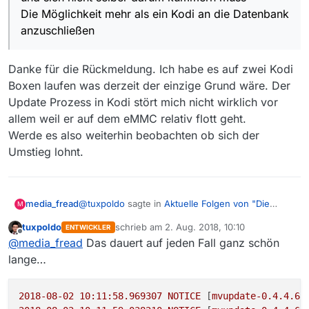
Die Möglichkeit mehr als ein Kodi an die Datenbank
anzuschließen
Danke für die Rückmeldung. Ich habe es auf zwei Kodi
Boxen laufen was derzeit der einzige Grund wäre. Der
Update Prozess in Kodi stört mich nicht wirklich vor
allem weil er auf dem eMMC relativ flott geht.
Werde es also weiterhin beobachten ob sich der
Umstieg lohnt.
@
tuxpoldo
sagte in
Aktuelle Folgen von "Die
media_fread
M
Bergretter" haben keine Download Möglichkeit
:
tuxpoldo
schrieb am
2. Aug. 2018, 10:10
ENTWICKLER
zuletzt editiert von
Offline
Der einzige Grund eine externe Datenbank
@
media_fread
Das dauert auf jeden Fall ganz schön
zu benutzen, ist:
lange…
Danke für die Rückmeldung. Ich habe es auf zwei
Kodi Boxen laufen was derzeit der einzige Grund
Die Möglichkeit den Update-Prozess als
wäre. Der Update Prozess in Kodi stört mich nicht
Standalone-Script nicht vom Kodi machen zu
2018-08-02 10:11:58.969307 
NOTICE
 [
mvupdate-0.4.4.6:
wirklich vor allem weil er auf dem eMMC relativ
lassen (z.B. vom NAS oder dem Server