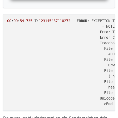
00
:
00
:
54.735
 T:
123145437110272
ERROR
: EXCEPTION Th
                                             - NOTE:
Error
 Ty
Error
 Co
                                            Tracebac
                                              File 
"
                                                ADDON
                                              File 
"
                                                Downl
                                              File 
"
                                                ( na
                                              File 
"
                                                head
                                              File 
"
                                            UnicodeE
                                            -->
End
o
Da muss wohl wieder mal so ein Sonderzeichen drin