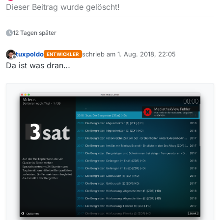
zuletzt editiert von
Offline
Dieser Beitrag wurde gelöscht!
12 Tagen später
tuxpoldo
schrieb am
1. Aug. 2018, 22:05
ENTWICKLER
zuletzt editiert von
Offline
Da ist was dran…