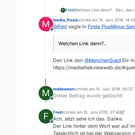
Fred
Welchen Link denn?.. Den, den 
F
Jedenfalls kann ich gerade wirk
media_fread
schrieb am
14. Juni 2018, 14:5
M
Ich kann das nicht nachstellen, 
zuletzt editiert von
@
fred
sagte in
Finde PlusMinus-Sen
Außerdem war doch klar, daß un
Offline
Könntest Du bitte genauer erläu
Die aktuelleste PLusminus-Sendu
Welchen Link denn?..
Den Link den
@
MenchenSued
Dir i
https://mediathekviewweb.de/#que
mddawson
schrieb am
15. Juni 2018, 00:37
M
zuletzt editiert von
Dieser Beitrag wurde gelöscht!
Offline
Fred
schrieb am
15. Juni 2018, 07:40
F
zuletzt editiert von Fred
Ach, jetzt sehe ich das. Danke.
Offline
Der Link hinter dem Wort war auf m
Tatsächlich ist bei der Webversion 