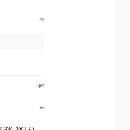
nshots gefunden hast.
#6
#7
#8
nichts, denn ich