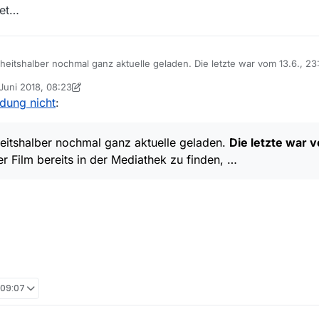
tet…
erheitshalber nochmal ganz aktuelle geladen. Die letzte war vom 13.6., 23
ts in der Mediathek zu finden, weshalb ich sicher war, daß die Filmliste 
 Juni 2018, 08:23
von iks-jott
dung nicht
:
ne Diskrepanz besteht bzw. ein zeitlicher Unterschied zwischen beiden?
wartet…
erheitshalber nochmal ganz aktuelle geladen.
Die letzte war v
r Film bereits in der Mediathek zu finden, …
, 09:07