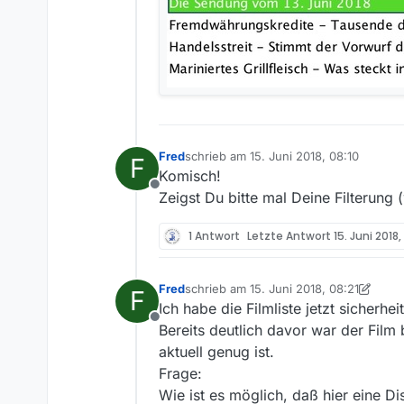
Fred
schrieb am
15. Juni 2018, 08:10
F
zuletzt editiert von
Komisch!
Offline
Zeigst Du bitte mal Deine Filterung 
1 Antwort
Letzte Antwort
15. Juni 2018,
Fred
schrieb am
15. Juni 2018, 08:21
F
zuletzt editiert von Fred
Ich habe die Filmliste jetzt sicherh
Offline
Bereits deutlich davor war der Film 
aktuell genug ist.
Frage:
Wie ist es möglich, daß hier eine D