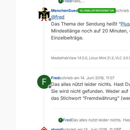
Fred
Hallo,
F
Von z.B. PlusMinus (ARD) gibt e
MenchenSued
schrie
GLOBALER MODERATOR
Unterthemen einzelner Sendungs
zuletzt
@
fred
https://www.ardmediathek.de/t
Offline
bcastId=432744&documentId=5314
Das Thema der Sendung heißt “
Plu
Ich finde aber leider keine Mögl
Mindestlänge noch auf 20 Minuten, 
eingeben kann, frage ich, wie 
Einzelbeiträge.
Vielen Dank.
MediathekView 14.5.0, Linux Mint 21.3, VLC 3.0.
Fred
schrieb am
14. Juni 2018, 11:07
F
zuletzt editiert von
Das alles nützt leider nichts. Hast
Offline
Sie wird nicht gefunden. Weder auf 
das Stichwort “Fremdwährung” (wed
Fred
Das alles nützt leider nichts. 
F
Sie wird nicht gefunden. Weder 
styroll
schrieb am
14. Juni 2018, 11:41