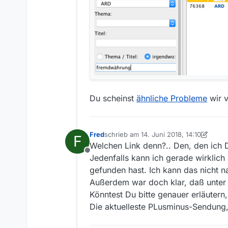
Du scheinst
ähnliche Probleme
wir v
Fred
schrieb am
14. Juni 2018, 14:10
F
zuletzt editiert von Fred
Welchen Link denn?.. Den, den ich 
Offline
Jedenfalls kann ich gerade wirklic
gefunden hast. Ich kann das nicht na
Außerdem war doch klar, daß unter 
Könntest Du bitte genauer erläutern
Die aktuelleste PLusminus-Sendung,