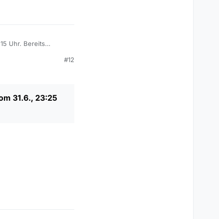
:15 Uhr. Bereits
aktuell genug ist.
#12
om 31.6., 23:25