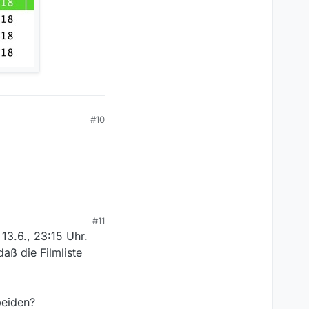
#10
#11
 13.6., 23:15 Uhr.
daß die Filmliste
beiden?