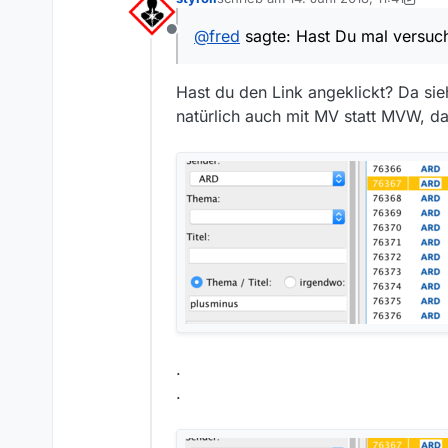
Stichwort “Fremdwährung” (wede
zuletzt editiert von styroll
@
fred
sagte: Hast Du mal versuc
Offline
Hast du den Link angeklickt? Da sie
natürlich auch mit MV statt MVW, da
.
.