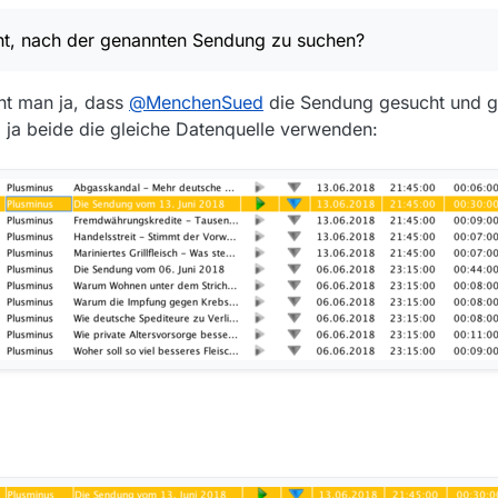
r unter Titel, noch unter Thema)…
ht, nach der genannten Sendung zu suchen?
ht man ja, dass
@
MenchenSued
die Sendung gesucht und g
 ja beide die gleiche Datenquelle verwenden: