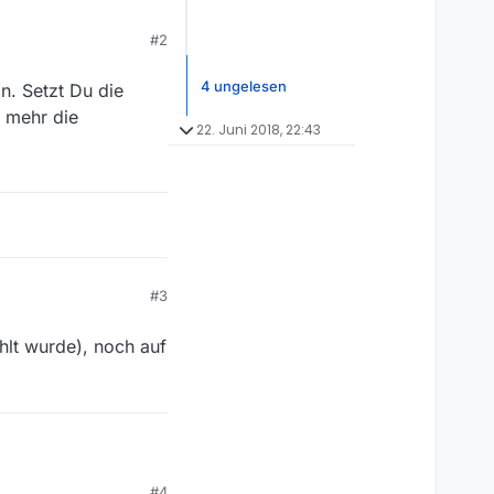
018”), aber
#2
4 ungelesen
in. Setzt Du die
ider nicht manuell
 mehr die
22. Juni 2018, 22:43
#3
hlt wurde), noch auf
e), noch auf das
#4