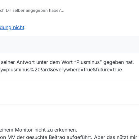
ich Dir selber angegeben habe?
lich gar nichts nachvollziehen. Keine Ahnung, was Du auf Deinen Scree
5
wenn ich den Filter so setze, wie Du.
dung nicht
:
ter ‘Thema’ plusminus gewäht werden sollte, oder?
tern, was Du mir gerade vorschlägst?
ng, die MV bei mir findet, ist immer noch vom 6.6.18…
n seiner Antwort unter dem Wort “Plusminus” gegeben hat.
ry=plusminus%20!ard&everywhere=true&future=true
einem Monitor nicht zu erkennen.
von MV der gesuchte Beitrag aufgeführt. Aber das nützt mir 