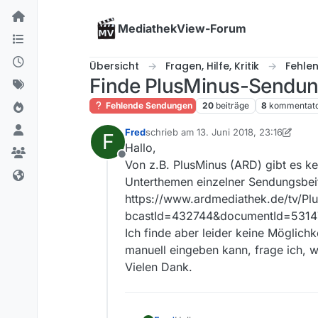
Skip to content
MediathekView-Forum
Übersicht
Fragen, Hilfe, Kritik
Fehle
Finde PlusMinus-Sendun
Fehlende Sendungen
20
beiträge
8
kommentat
Fred
schrieb am
13. Juni 2018, 23:16
F
zuletzt editiert von Fred
Hallo,
Offline
Von z.B. PlusMinus (ARD) gibt es ke
Unterthemen einzelner Sendungsbeit
https://www.ardmediathek.de/tv/P
bcastId=432744&documentId=5314788
Ich finde aber leider keine Möglichk
manuell eingeben kann, frage ich, 
Vielen Dank.