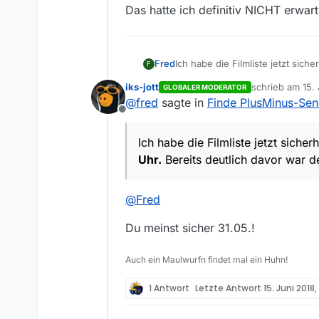
Das hatte ich definitiv NICHT erwar
Fred
Ich habe die Filmliste jetzt sich
F
deutlich davor war der Film berei
iks-jott
schrieb am
15.
GLOBALER MODERATOR
Frage:
zuletzt editiert 
@
fred
sagte in
Finde PlusMinus-Sen
Wie ist es möglich, daß hier ei
Offline
Das hatte ich definitiv NICHT er
Ich habe die Filmliste jetzt sich
Uhr.
Bereits deutlich davor war de
@
Fred
Du meinst sicher 31.05.!
Auch ein Maulwurfn findet mal ein Huhn!
1 Antwort
Letzte Antwort
15. Juni 2018