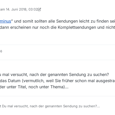
s keine richtigen Titel (abgesehen von z.B. “Die Sendung vom 13. Juni 2
b am
14. Juni 2018, 03:02
beiträge, wie z.B. ‘Fremdwährung’. Diese Sendung hat die URL
 editiert von MenchenSued
v/Plusminus/Die-Sendung-vom-13-Juni-2018/Das-Erste/Video?
7882 , gibt es also in der Mediathek.
sminus
” und somit sollten alle Sendungen leicht zu finden se
ichkeit, sie über den MV-Filter zu finden. Da ich diese in MV offenbar le
dann erscheinen nur noch die Komplettsendungen und nicht
ich diese Sendung bzw. derlei Sendungen in MV dennoch finden kann.
16
 Du mal versucht, nach der genannten Sendung zu suchen?
das Datum (vermutlich, weil Sie früher schon mal ausgestra
er unter Titel, noch unter Thema)…
Hast Du mal versucht, nach der genannten Sendung zu suchen?
auf das Datum (vermutlich, weil Sie früher schon mal ausgestrahlt wurd