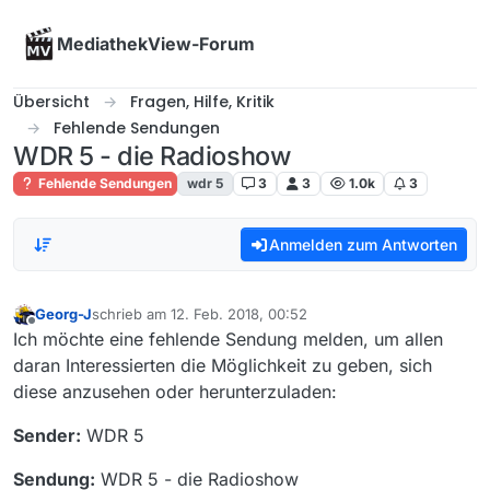
Skip to content
MediathekView-Forum
Übersicht
Fragen, Hilfe, Kritik
Fehlende Sendungen
WDR 5 - die Radioshow
Fehlende Sendungen
wdr 5
3
3
1.0k
3
Anmelden zum Antworten
Georg-J
schrieb am
12. Feb. 2018, 00:52
zuletzt editiert von
Offline
Ich möchte eine fehlende Sendung melden, um allen
daran Interessierten die Möglichkeit zu geben, sich
diese anzusehen oder herunterzuladen:
Sender:
WDR 5
Sendung:
WDR 5 - die Radioshow