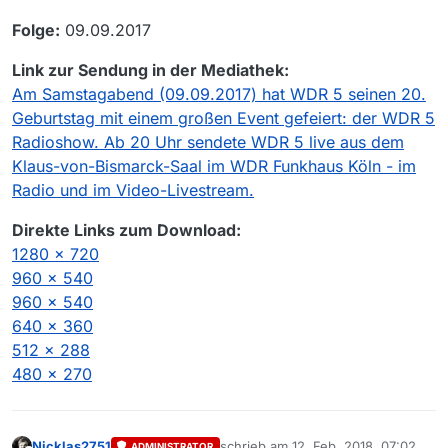
Folge:
09.09.2017
Link zur Sendung in der Mediathek:
Am Samstagabend (09.09.2017) hat WDR 5 seinen 20.
Geburtstag mit einem großen Event gefeiert: der WDR 5
Radioshow. Ab 20 Uhr sendete WDR 5 live aus dem
Klaus-von-Bismarck-Saal im WDR Funkhaus Köln - im
Radio und im Video-Livestream.
Direkte Links zum Download:
1280 x 720
960 x 540
960 x 540
640 x 360
512 x 288
480 x 270
Nicklas2751
schrieb am
12. Feb. 2018, 07:02
ADMINISTRATOR