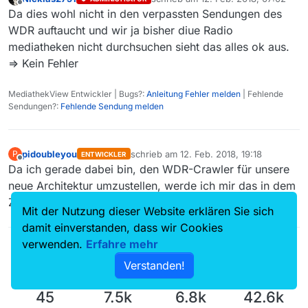
zuletzt editiert von
Offline
Da dies wohl nicht in den verpassten Sendungen des
WDR auftaucht und wir ja bisher diue Radio
mediatheken nicht durchsuchen sieht das alles ok aus.
=> Kein Fehler
MediathekView Entwickler | Bugs?:
Anleitung Fehler melden
| Fehlende
Sendungen?:
Fehlende Sendung melden
pidoubleyou
schrieb am
12. Feb. 2018, 19:18
P
ENTWICKLER
zuletzt editiert von
Offline
Da ich gerade dabei bin, den WDR-Crawler für unsere
neue Architektur umzustellen, werde ich mir das in dem
Zuge mit anschauen.
Mit der Nutzung dieser Website erklären Sie sich
damit einverstanden, dass wir Cookies
verwenden.
Erfahre mehr
Verstanden!
45
7.5k
6.8k
42.6k