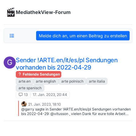
Skip to content
MediathekView-Forum
Melde dich an, um einen Beitrag zu erstellen
Sender !ARTE.en/it/es/pl Sendungen
G
vorhanden bis 2022-04-29
Fehlende Sendungen
arte.en
arte english
arte polnisch
arte italia
arte spanisch
13
17. Jan. 2023, 20:44
21. Jan. 2023, 18:10
@garry sagte in Sender !ARTE.en/it/es/pl Sendungen vorhanden
bis 2022-04-29: @vitusson , vielen Dank für eure tolle Arbeit
JFTR, ich bin normaler User und kein Entwickler ;-)