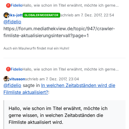
Fidelio
Hallo, wie schon im Titel erwähnt, möchte ich gerne
F
wissen, in welchen Zeitabständen die Filmliste
iks-jott
schrieb am
7. Dez. 2017, 22:54
GLOBALER MODERATOR
aktualisiert wird.
zuletzt editiert von
Offline
@
fidelio
https://forum.mediathekview.de/topic/947/crawler-
fimliste-aktualisierungsintervall?page=1
Auch ein Maulwurfn findet mal ein Huhn!
Fidelio
Hallo, wie schon im Titel erwähnt, möchte ich gerne
F
wissen, in welchen Zeitabständen die Filmliste
vitusson
schrieb am
7. Dez. 2017, 23:04
aktualisiert wird.
zuletzt editiert von
Offline
@
fidelio
sagte in
In welchen Zeitabständen wird die
Filmliste aktualisiert?
:
Hallo, wie schon im Titel erwähnt, möchte ich
gerne wissen, in welchen Zeitabständen die
Filmliste aktualisiert wird.