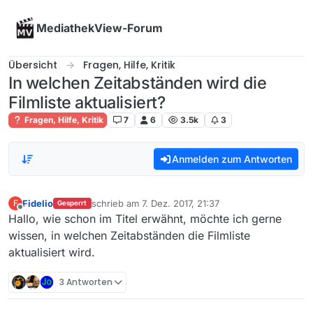
Skip to content
MediathekView-Forum
Übersicht
Fragen, Hilfe, Kritik
In welchen Zeitabständen wird die
Filmliste aktualisiert?
Fragen, Hilfe, Kritik
7
6
3.5k
3
Anmelden zum Antworten
Fidelio
schrieb am
7. Dez. 2017, 21:37
F
Gesperrt
zuletzt editiert von
Offline
Hallo, wie schon im Titel erwähnt, möchte ich gerne
wissen, in welchen Zeitabständen die Filmliste
aktualisiert wird.
3 Antworten