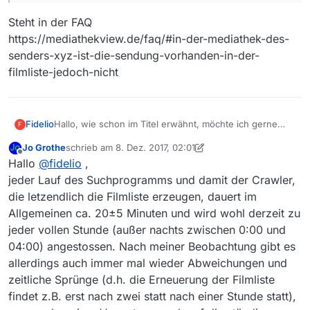
Steht in der FAQ
https://mediathekview.de/faq/#in-der-mediathek-des-
senders-xyz-ist-die-sendung-vorhanden-in-der-
filmliste-jedoch-nicht
Fidelio
Hallo, wie schon im Titel erwähnt, möchte ich gerne
F
wissen, in welchen Zeitabständen die Filmliste
Jo Grothe
schrieb am
8. Dez. 2017, 02:01
aktualisiert wird.
zuletzt editiert von Jo Grothe
12. Aug. 2017, 04:41
Offline
Hallo
@
fidelio
,
jeder Lauf des Suchprogramms und damit der Crawler,
die letzendlich die Filmliste erzeugen, dauert im
Allgemeinen ca. 20±5 Minuten und wird wohl derzeit zu
jeder vollen Stunde (außer nachts zwischen 0:00 und
04:00) angestossen. Nach meiner Beobachtung gibt es
allerdings auch immer mal wieder Abweichungen und
zeitliche Sprünge (d.h. die Erneuerung der Filmliste
findet z.B. erst nach zwei statt nach einer Stunde statt),