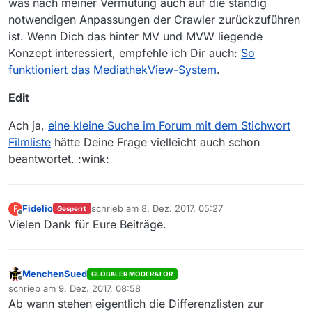
was nach meiner Vermutung auch auf die ständig
notwendigen Anpassungen der Crawler zurückzuführen
ist. Wenn Dich das hinter MV und MVW liegende
Konzept interessiert, empfehle ich Dir auch:
So
funktioniert das MediathekView-System
.
Edit
Ach ja,
eine kleine Suche im Forum mit dem Stichwort
Filmliste
hätte Deine Frage vielleicht auch schon
beantwortet. :wink:
Fidelio
schrieb am
8. Dez. 2017, 05:27
F
Gesperrt
zuletzt editiert von
Offline
Vielen Dank für Eure Beiträge.
MenchenSued
GLOBALER MODERATOR
Offline
schrieb am
9. Dez. 2017, 08:58
zuletzt editiert von
Ab wann stehen eigentlich die Differenzlisten zur