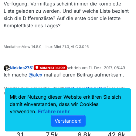
Verfügung. Vormittags scheint immer die komplette
Liste geladen zu werden. Und auf welche Liste bezieht
sich die Differenzliste? Auf die erste oder die letzte
Komplettliste des Tages?
MediathekView 14.5.0, Linux Mint 21.3, VLC 3.0.16
Nicklas2751
schrieb am
11. Dez. 2017, 08:49
ADMINISTRATOR
zuletzt editiert von
Offline
Ich mache
@
alex
mal auf euren Beitrag aufmerksam.
MediathekView Entwickler | Bugs?:
Anleitung Fehler melden
| Fehlende
Sendungen?:
Fehlende Sendung melden
Mit der Nutzung dieser Website erklären Sie sich
damit einverstanden, dass wir Cookies
verwenden.
Erfahre mehr
Verstanden!
31
7.5k
6.8k
42.6k