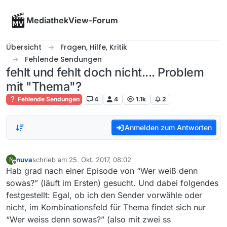
Skip to content
MediathekView-Forum
Übersicht
Fragen, Hilfe, Kritik
Fehlende Sendungen
fehlt und fehlt doch nicht.... Problem
mit "Thema"?
Fehlende Sendungen
4
4
1.1k
2
Anmelden zum Antworten
nuva
schrieb am
25. Okt. 2017, 08:02
N
zuletzt editiert von
Offline
Hab grad nach einer Episode von “Wer weiß denn
sowas?” (läuft im Ersten) gesucht. Und dabei folgendes
festgestellt: Egal, ob ich den Sender vorwähle oder
nicht, im Kombinationsfeld für Thema findet sich nur
“Wer weiss denn sowas?” (also mit zwei ss