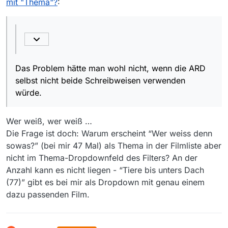
mit "Thema"?
:
Grundsätzlich braucht man für die Suche nur das Feld
“Thema/Titel”. Wenn dann zu viele Einträge erscheinen,
kann man noch den Sender selektieren (hier: ARD).
Das Problem hätte man wohl nicht, wenn die ARD selbst
nicht beide Schreibweisen verwenden würde.
Das Problem hätte man wohl nicht, wenn die ARD
selbst nicht beide Schreibweisen verwenden
würde.
Wer weiß, wer weiß …
Die Frage ist doch: Warum erscheint “Wer weiss denn
sowas?” (bei mir 47 Mal) als Thema in der Filmliste aber
nicht im Thema-Dropdownfeld des Filters? An der
Anzahl kann es nicht liegen - “Tiere bis unters Dach
(77)” gibt es bei mir als Dropdown mit genau einem
dazu passenden Film.