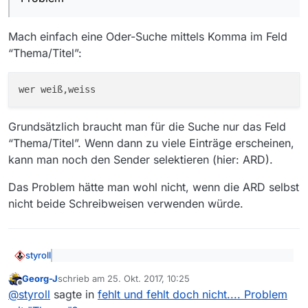
In der Mediathek des Ersten gibt es diese Folge aber.
Also hab ich noch mal anders in MV gesucht, nämlich im
Mach einfach eine Oder-Suche mittels Komma im Feld
Feld Thema/Titel, irgendwo (!). Und siehe da - die Folge
ist in MV gelistet, aber unter dem Thema “Wer weiß denn
“Thema/Titel”:
sowas?” (also mit sz) - dieses Thema bekomme ich
jedoch nie im Kombinationsfeld angezeigt, obwohl nicht
wenige Filme unter diesem Thema vorhanden sind. Sie
sind halt nur schwer zu finden, weil das Thema nicht
gelistet wird. Vielleicht liegt es “nur” am sz-Problem, aber
Grundsätzlich braucht man für die Suche nur das Feld
es könnte vielen Suchenden ein Bein stellen, nicht nur
mir…
“Thema/Titel”. Wenn dann zu viele Einträge erscheinen,
kann man noch den Sender selektieren (hier: ARD).
Das Problem hätte man wohl nicht, wenn die ARD selbst
nicht beide Schreibweisen verwenden würde.
styroll
@
nuva
sagte: Vielleicht liegt es “nur” am sz-
Georg-J
schrieb am
25. Okt. 2017, 10:25
Problem
zuletzt editiert von
Offline
Mach einfach eine Oder-Suche mittels Komma im Feld
@
styroll
sagte in
fehlt und fehlt doch nicht.... Problem
“Thema/Titel”: