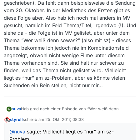
geschrieben). Da fehlt dann beispielsweise die Sendung
vom 20. Oktober. In der Mediathek des Ersten gibt es
diese Folge aber. Also hab ich noch mal anders in MV
gesucht, nämlich im Feld Thema/Titel, irgendwo (!). Und
siehe da - die Folge ist in MV gelistet, aber unter dem
Thema “Wer weiß denn sowas?” (also mit sz) - dieses
Thema bekomme ich jedoch nie im Kombinationsfeld
angezeigt, obwohl nicht wenige Filme unter diesem
Thema vorhanden sind. Sie sind halt nur schwer zu
finden, weil das Thema nicht gelistet wird. Vielleicht
liegt es “nur” am sz-Problem, aber es könnte vielen
Suchenden ein Bein stellen, nicht nur mir…
nuva
Hab grad nach einer Episode von “Wer weiß denn
N
sowas?” (läuft im Ersten) gesucht. Und dabei folgendes
styroll
schrieb am
25. Okt. 2017, 08:38
festgestellt: Egal, ob ich den Sender vorwähle oder nicht,
zuletzt editiert von
Offline
im Kombinationsfeld für Thema findet sich nur “Wer
@
nuva
sagte: Vielleicht liegt es “nur” am sz-
weiss denn sowas?” (also mit zwei ss geschrieben). Da
Problem
fehlt dann beispielsweise die Sendung vom 20. Oktober.